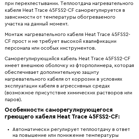
Материал
при перехлестывании. Теплоотдача нагревательного
Фторполимер
кабеля Heat Trace 45FSS2-CF саморегулируется в
Минимальный радиус изгиба (мм)
30
зависимости от температуры обогреваемого
участка на данный момент.
Монтаж нагревательного кабеля Heat Trace 45FSS2-
CF прост и не требует высокой квалификации
персонала или особых инструментов.
Саморегулирующийся кабель Heat Trace 45FSS2-CF
имеет внешнюю оболочку из фторполимера, которая
обеспечивает дополнительную защиту
нагревательного кабеля от коррозии в условиях
эксплуатации кабеля в агрессивных средах
(возможное присутствие химических растворов или
паров).
Особенности саморегулирующегося
греющего кабеля Heat Trace 45FSS2-CF:
Автоматически регулирует теплоотдачу в ответ
на повышение или понижение температуры