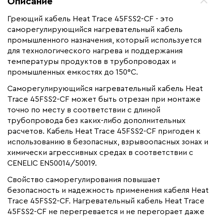
Описание
Назначение
Для водопровода, Для
нефте -газопроводов, Для
Греющий кабель Heat Trace 45FSS2-CF - это
резервуаров и емкостей
саморегулирующийся нагревательный кабель
промышленного назначения, который используется
Монтаж
Внутренний, Наружный
для технологического нагрева и поддержания
Ширина (мм)
11.45
температуры продуктов в трубопроводах и
Толщина (мм)
промышленных емкостях до 150°С.
5.2
Страна производства
Великобритания
Саморегулирующийся нагревательный кабель Heat
Trace 45FSS2-CF может быть отрезан при монтаже
Гарантия (год)
2
точно по месту в соответствии с длиной
Срок службы(год)
15
трубопровода без каких-либо дополнительных
расчетов. Кабель Heat Trace 45FSS2-CF пригоден к
Вес (кг)
134
использованию в безопасных, взрывоопасных зонах и
Область применения
Промышленный обогрев
химически агрессивных средах в соответствии с
Максимальная температура(C)
+150
CENELIC EN50014/50019.
Тип кабеля
саморегулирующийся
Свойство саморегулирования повышает
безопасность и надежность применения кабеля Heat
Коллекция
FSS
Trace 45FSS2-CF. Нагревательный кабель Heat Trace
Бренд
Heat Trace
45FSS2-CF не перегревается и не перегорает даже