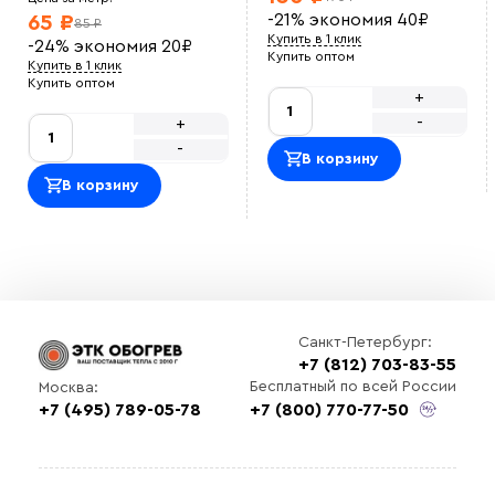
Приятно сотрудничать. Закупали кабель для
-21%
экономия
40
₽
65 ₽
производственной зоны, по документам все в
85 ₽
порядке и в срок.
Купить в 1 клик
-24%
экономия
20
₽
Василий М
Купить оптом
Купить в 1 клик
ОТличный саморег , покупался на отрез , адекватная
Купить оптом
цена.<br> Использовали для обогрева емкости с
+
водой зимой, на производстве<br>
-
+
Оставить отзыв
-
В корзину
В корзину
Санкт-Петербург:
+7 (812) 703-83-55
Выберите
Бесплатный по всей России
Москва:
файл
+7 (495) 789-05-78
+7 (800) 770-77-50