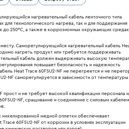
гулирующийся нагревательный кабель ленточного типа
к для технологического нагрева, так и для поддержания
х до 250°С, а также в коррозионных окружающих средах
о месту. Саморегулирующийся нагревательный кабель He
бходимо нагреть продукт или требуется поддерживать
евательный кабель должен выдерживать высокую темпера
орегулирования повышает безопасность и надежность
абель Heat Trace 60FSU2-NF не перегреется и не перего
FSU2-NF саморегулируется в зависимости от температуры
F прост и не требует высокой квалификации персонала и
 60FSU2-NF, сращивание и соединение с силовым кабеле
в.
х никелированной медной оплетки обеспечивает
 Trace 60FSU2-NF от коррозии в условиях эксплуатации
е химических растворов или паров).