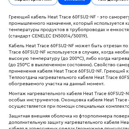
Греющий кабель Heat Trace 60FSU2-NF - это саморе
промышленного назначения, который используется ка
температуры продуктов в трубопроводах и емкостя
(стандарт CENELEC EN50014/50019).
Кабель Heat Trace 60FSU2-NF может быть отрезан п
Trace 60FSU2-NF используется в случаях, когда нео
высокую температуру (до 200°С), либо когда нагр
(до 250°С в выключенном состоянии). Свойство сам
применения кабеля Heat Trace 60FSU2-NF. Греющий к
Теплоотдача нагревательного кабеля Heat Trace 60
обогреваемого участка на данный момент.
Монтаж нагревательного кабеля Heat Trace 60FSU2-N
особых инструментов. Оконцовка кабеля Heat Trace
осуществляется при помощи специальных комплекто
Защитная внешняя оболочка из фторполимера повер
дополнительную защиту нагревательного кабеля Heat
кабеля в агрессивных средах (возможное присутстви