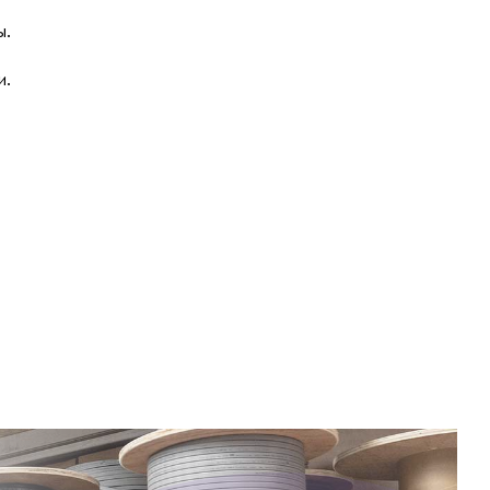
ы.
и.