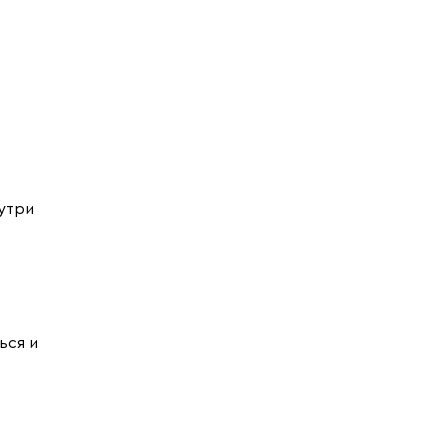
утри
ься и