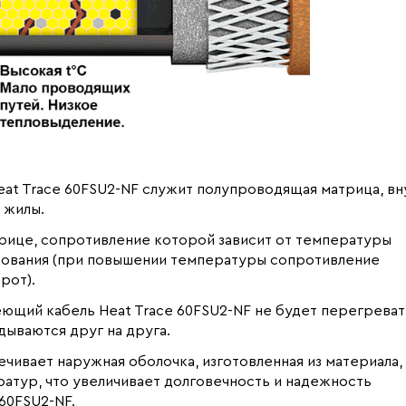
t Trace 60FSU2-NF служит полупроводящая матрица, вн
 жилы.
рице, сопротивление которой зависит от температуры
рования (при повышении температуры сопротивление
рот).
ющий кабель Heat Trace 60FSU2-NF не будет перегреват
дываются друг на друга.
чивает наружная оболочка, изготовленная из материала,
атур, что увеличивает долговечность и надежность
60FSU2-NF.