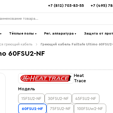
+7 (812) 703-83-55
+7 (495) 7
ь
Тёплые полы
Рег. аппаратура
Защита от про
▼
▼
▼
я греющий кабель
Греющий кабель FailSafe Ultimo 60FSU2
mo 60FSU2-NF
Heat
Trace
Модель
15FSU2-NF
30FSU2-NF
45FSU2-NF
60FSU2-NF
75FSU2-NF
100FSUw2-NF