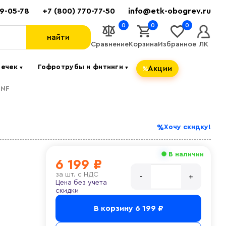
89-05-78
+7 (800) 770-77-50
info@etk-obogrev.ru
0
0
0
найти
Сравнение
Корзина
Избранное
ЛК
течек
Гофротрубы и фитинги
Акции
▼
▼
-NF
Хочу скидку!
В наличии
6 199 ₽
за
шт. с НДС
Цена без учета
скидки
В корзину
6 199 ₽