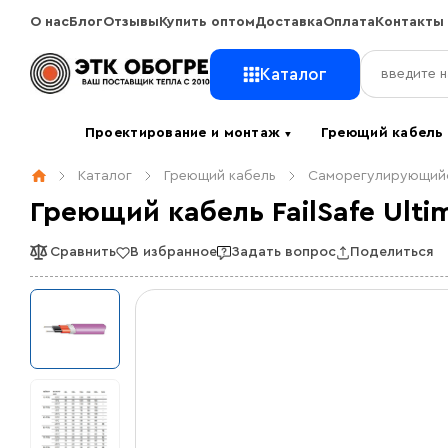
О нас
Блог
Отзывы
Купить оптом
Доставка
Оплата
Контакты
Каталог
Проектирование и монтаж
Греющий кабел
▼
Каталог
Греющий кабель
Саморегулирующийс
Греющий кабель FailSafe Ulti
Сравнить
В избранное
Задать вопрос
Поделиться