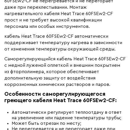
Минимальный радиус изгиба (мм)
30
60FSEw2-CF не перегревается и не перегорает
даже при перехлестывании. Монтаж
нагревательного кабеля Heat Trace 60FSEw2-CF
прост и не требует высокой квалификации
персонала или особых инструментов.
кабель Heat Trace 60FSEw2-CF автоматически
поддерживает температуру нагрева в зависимости
от изменения температуры окружающей среды.
Саморегулирующийся кабель Heat Trace 60FSEw2-CF
с медной луженой оплеткой и внешним покрытием
из фторполимера, которое обеспечивает
дополнительную защиту от воздействия
коррозионных химических растворов и паров.
Особенности саморегулирующегося
греющего кабеля Heat Trace 60FSEw2-CF:
Автоматически регулирует теплоотдачу в ответ
на увеличение или падение температуры трубы;
Может быть отрезан по месту;
Не перегревается и не перегорает даже при