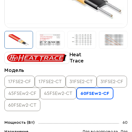
Heat
Trace
Модель
17FSE2-CF
17FSE2-CT
31FSE2-CT
31FSE2-CF
45FSEw2-CF
45FSEw2-CT
60FSEw2-CF
60FSEw2-CT
Мощность (Вт)
60
Назначение
Для водопровода, Для