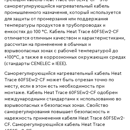
резервуаров и емкостей
саморегулирующийся нагревательный кабель
промышленного назначения, который используется
Монтаж
Внутренний, Наружный
для защиты от промерзания или поддержания
Ширина (мм)
15
температуры продуктов в трубопроводах и
Толщина (мм)
емкостях до 100 °C. Кабель Heat Trace 60FSEw2-CF
6.5
отличается отличным качеством и характеристиками,
Страна производства
Великобритания
рассчитан на применение в обычных и
Гарантия (год)
2
взрывоопасных зонах с рабочей температурой до
+100°С, а также в коррозионных окружающих средах
Срок службы(год)
15
(стандарты CENELEC и IEEE).
Вес (кг)
189
Саморегулирующийся нагревательный кабель Heat
Область применения
Промышленный обогрев
Trace 60FSEw2-CF может быть отрезан точно по
Максимальная температура(C)
+100
месту, если в этом есть необходимость при
монтаже. Кабель Heat Trace 60FSEw2-CF одобрен
Тип кабеля
саморегулирующийся
международными стандартами к использованию во
Коллекция
FSE (w)
взрывоопасных и безопасных зонах. Свойство
саморегулирования повышает безопасность и
Бренд
Heat Trace
надежность применения кабеля Heat Trace 60FSEw2-
Материал
Фторполимер
CF. Саморегулирующийся кабель Heat Trace