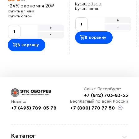
порядке и в срок.
Купить в 1 клик
-24%
экономия
20
₽
Василий М
Купить оптом
Купить в 1 клик
ОТличный саморег , покупался на отрез , адекватная
Купить оптом
цена.<br> Использовали для обогрева емкости с
+
водой зимой, на производстве<br>
-
+
Оставить отзыв
-
В корзину
В корзину
Санкт-Петербург:
+7 (812) 703-83-55
Выберите
Бесплатный по всей России
Москва:
файл
+7 (495) 789-05-78
+7 (800) 770-77-50
Каталог