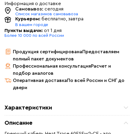
Информация о доставке
Самовывоз:
сегодня
Список магазинов самовывоза
Курьером:
бесплатно
, завтра
В вашем городе
Пункты выдачи:
от 1 дня
Более 10 000 по всей России
Продукция сертифицирована
Предоставляем
полный пакет документов
Профессиональная консультация
Расчет и
подбор аналогов
Оперативная доставка
По всей России и СНГ до
двери
Характеристики
Мощность (Вт)
60
Описание
Назначение
Для водопровода, Для
нефте -газопроводов, Для
Греющий кабель Heat Trace 60FSEw2-CF - это