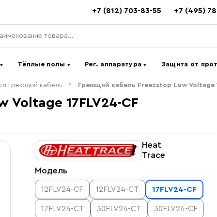
+7 (812) 703-83-55
+7 (495) 7
ь
Тёплые полы
Рег. аппаратура
Защита от про
▼
▼
▼
я греющий кабель
Греющий кабель Freezstop Low Voltage
w Voltage 17FLV24-CF
Heat
Trace
Модель
12FLV24-CF
12FLV24-CT
17FLV24-CF
17FLV24-CT
30FLV24-CT
30FLV24-CF