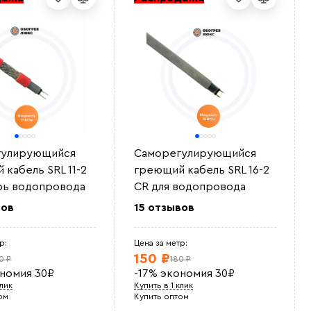
гулирующийся
Саморегулирующийся
 кабель SRL 11-2
греющий кабель SRL 16-2
рь водопровода
CR для водопровода
вов
15 отзывов
р:
Цена за метр:
150 ₽
0 ₽
180 ₽
ономия
30
₽
-17%
экономия
30
₽
клик
Купить в 1 клик
ом
Купить оптом