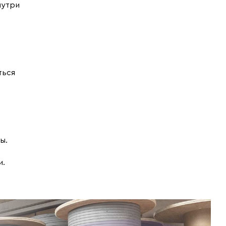
нутри
ться
ы.
и.