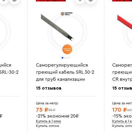
ийся
Саморегулирующийся
Саморе
SRL-30-2
греющий кабель SRL 30-2
греющий
для труб канализации
CR внут
15 отзывов
15 отзы
Цена за метр:
Цена за мет
75 ₽
170 ₽
95 ₽
20
₽
-21%
экономия
20
₽
-15%
эк
Купить в 1 клик
Купить в 1 
Купить оптом
Купить опт