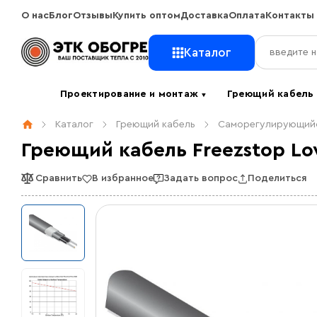
О нас
Блог
Отзывы
Купить оптом
Доставка
Оплата
Контакты
Каталог
Проектирование и монтаж
Греющий кабел
▼
Каталог
Греющий кабель
Саморегулирующийс
Греющий кабель Freezstop Lo
Сравнить
В избранное
Задать вопрос
Поделиться