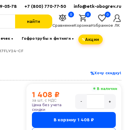
89-05-78
+7 (800) 770-77-50
info@etk-obogrev.ru
0
0
0
найти
Сравнение
Корзина
Избранное
ЛК
течек
Гофротрубы и фитинги
Акции
▼
▼
 17FLV24-CF
Хочу скидку!
В наличии
1 408 ₽
за
шт. с НДС
Цена без учета
скидки
В корзину
1 408 ₽