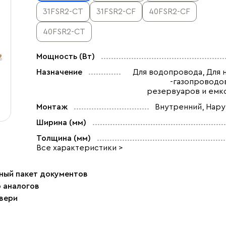
31FSR2-CT
31FSR2-CF
40FSR2-CF
40FSR2-CT
Мощность (Вт)
Назначение
Для водопровода, Для 
-газопроводов
резервуаров и емк
Монтаж
Внутренний, Нар
Ширина (мм)
Толщина (мм)
Все характеристики >
ный пакет документов
р аналогов
двери