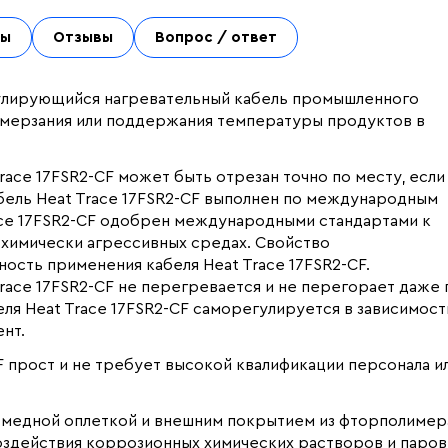
ты
Отзывы
Вопрос / ответ
егулирующийся нагревательный кабель промышленного
ромерзания или поддержания температуры продуктов в
ce 17FSR2-CF может быть отрезан точно по месту, если
бель Heat Trace 17FSR2-CF выполнен по международным
race 17FSR2-CF одобрен международными стандартами к
 химически агрессивных средах. Свойство
ость применения кабеля Heat Trace 17FSR2-CF.
ace 17FSR2-CF не перегревается и не перегорает даже 
ля Heat Trace 17FSR2-CF саморегулируется в зависимост
нт.
F прост и не требует высокой квалификации персонала и
 медной оплеткой и внешним покрытием из фторполимер
здействия коррозионных химических растворов и паров,