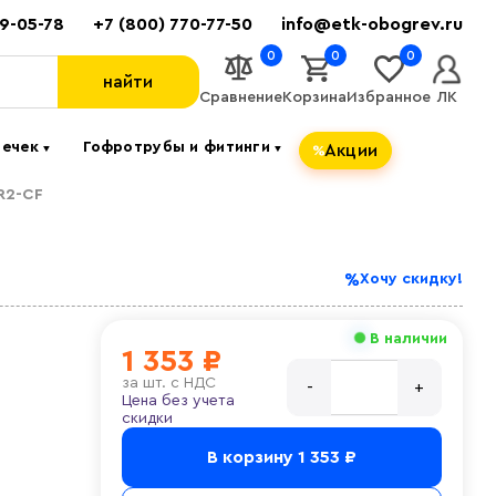
89-05-78
+7 (800) 770-77-50
info@etk-obogrev.ru
0
0
0
найти
Сравнение
Корзина
Избранное
ЛК
течек
Гофротрубы и фитинги
Акции
▼
▼
SR2-CF
Хочу скидку!
В наличии
1 353 ₽
за
шт. с НДС
Цена без учета
скидки
В корзину
1 353 ₽