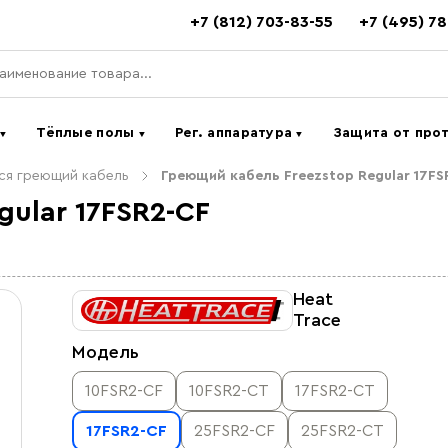
+7 (812) 703-83-55
+7 (495) 7
ь
Тёплые полы
Рег. аппаратура
Защита от про
▼
▼
▼
я греющий кабель
Греющий кабель Freezstop Regular 17F
gular 17FSR2-CF
Heat
Trace
Модель
10FSR2-CF
10FSR2-CT
17FSR2-CT
17FSR2-CF
25FSR2-CF
25FSR2-CT