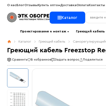
О нас
Блог
Отзывы
Купить оптом
Доставка
Оплата
Контакты
Каталог
Проектирование и монтаж
Греющий кабел
▼
Каталог
Греющий кабель
Саморегулирующийс
Греющий кабель Freezstop Re
Сравнить
В избранное
Задать вопрос
Поделиться