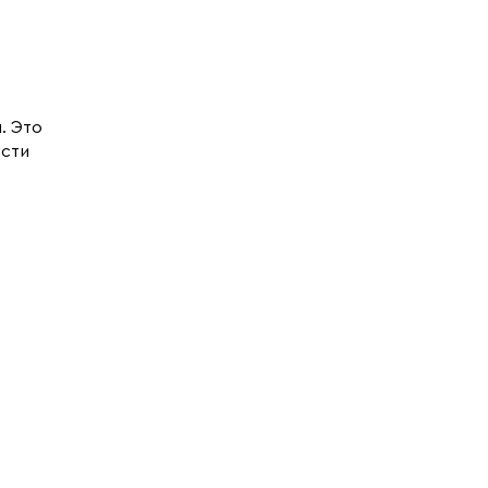
. Это
ости