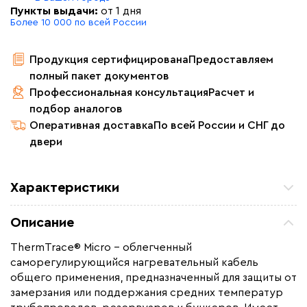
Пункты выдачи:
от 1 дня
Более 10 000 по всей России
Продукция сертифицирована
Предоставляем
полный пакет документов
Профессиональная консультация
Расчет и
подбор аналогов
Оперативная доставка
По всей России и СНГ до
двери
Характеристики
Мощность (Вт)
17
Описание
Назначение
Для водопровода, Для
резервуаров и емкостей
ThermTrace® Micro – облегченный
саморегулирующийся нагревательный кабель
Монтаж
Внутренний, Наружный
общего применения, предназначенный для защиты от
Ширина (мм)
5,6
замерзания или поддержания средних температур