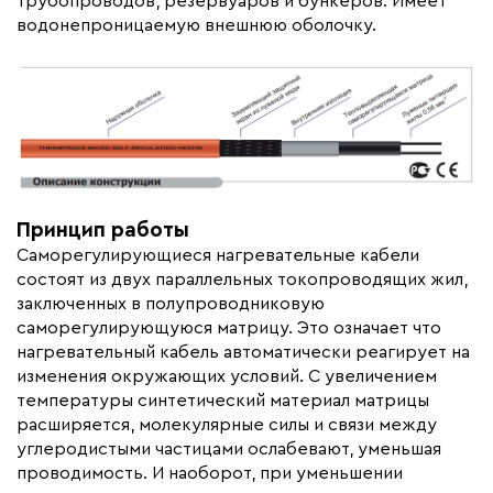
трубопроводов, резервуаров и бункеров. Имеет
Толщина (мм)
5.6
водонепроницаемую внешнюю оболочку.
Гарантия (год)
5
Срок службы(год)
25
Область применения
Промышленный обогрев
Максимальная температура(C)
+65
Тип кабеля
саморегулирующийся
Коллекция
ThermTrace Micro
Принцип работы
Бренд
HTS
Саморегулирующиеся нагревательные кабели
Материал
Термопластик
состоят из двух параллельных токопроводящих жил,
заключенных в полупроводниковую
Минимальный радиус изгиба (мм)
35
саморегулирующуюся матрицу. Это означает что
нагревательный кабель автоматически реагирует на
изменения окружающих условий. С увеличением
температуры синтетический материал матрицы
расширяется, молекулярные силы и связи между
углеродистыми частицами ослабевают, уменьшая
проводимость. И наоборот, при уменьшении