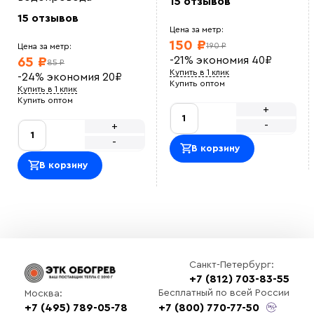
15 отзывов
ЖТС12
Установка кабеля простая, на сайте сразу приобрели
15 отзывов
крепеж. кабель не перегревается
Цена за метр:
Ольга
150 ₽
190 ₽
Цена за метр:
Приятно сотрудничать. Закупали кабель для
-21%
экономия
40
₽
65 ₽
производственной зоны, по документам все в
85 ₽
порядке и в срок.
Купить в 1 клик
-24%
экономия
20
₽
Василий М
Купить оптом
Купить в 1 клик
ОТличный саморег , покупался на отрез , адекватная
Купить оптом
цена.<br> Использовали для обогрева емкости с
+
водой зимой, на производстве<br>
-
+
Оставить отзыв
-
В корзину
В корзину
Санкт-Петербург:
+7 (812) 703-83-55
Выберите
Бесплатный по всей России
Москва:
файл
+7 (495) 789-05-78
+7 (800) 770-77-50