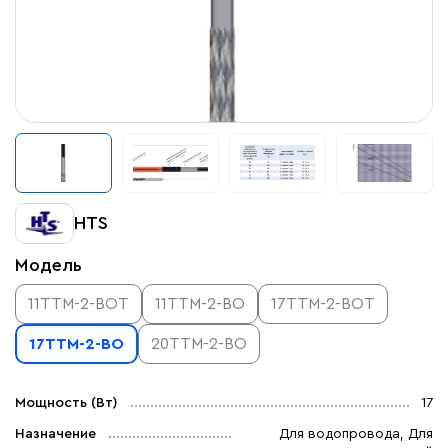
HTS
Модель
11TTM-2-BOТ
11TTM-2-BO
17TTM-2-BOТ
17TTM-2-BO
20TTM-2-BO
Мощность (Вт)
17
Назначение
Для водопровода, Для