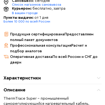
Самовывоз:
сегодня
Список магазинов самовывоза
Курьером:
бесплатно
, завтра
В вашем городе
Пункты выдачи:
от 1 дня
Более 10 000 по всей России
Продукция сертифицирована
Предоставляем
полный пакет документов
Профессиональная консультация
Расчет и
подбор аналогов
Оперативная доставка
По всей России и СНГ до
двери
Характеристики
Мощность (Вт)
60
Описание
Назначение
Для водопровода, Для
нефте -газопроводов, Для
ThermTrace Super – промышленный
резервуаров и емкостей
саморегулирующийся нагревательный кабель.