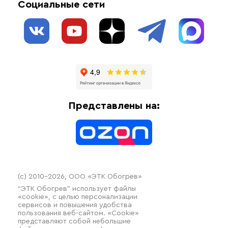
Социальные сети
Обогрев резервуаров
О нас
Взрывозащищенное оборудование
Обогрев трубопроводов
Блог
Системы защиты от протечки
Отзывы
Гофрированные трубы и фиттинги
Доставка
Отопительное оборудование
Оплата
Термочехлы
Представлены на:
Контакты
Распродажа
(c) 2010–2026, ООО «ЭТК Обогрев»
“ЭТК Обогрев” использует файлы
«cookie», с целью персонализации
сервисов и повышения удобства
пользования веб-сайтом. «Cookie»
представляют собой небольшие