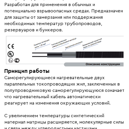
Разработан для применения в обычных и
Монтаж
Внутренний, Наружный
потенциально взрывоопасных средах. Предназначен
Ширина (мм)
12,5
для защиты от замерзания или поддержания
Толщина (мм)
необходимых температур трубопроводов,
5
резервуаров и бункеров.
Гарантия (год)
5
Срок службы(год)
25
Область применения
Промышленный обогрев
Максимальная температура(C)
+120
Тип кабеля
саморегулирующийся
Принцип работы
Коллекция
Therm Trace Super
Саморегулирующиеся нагревательные двух
параллельных токопроводящих жил, заключенных в
Бренд
HTS
полупроводниковую саморегулирующуюся означает
Материал
Флюорополимер
что нагревательный кабель автоматически
реагирует на изменения окружающих условий.
Минимальный радиус изгиба (мм)
25
С увеличением температуры синтетический
материал матрицы расширяется, молекулярные силы
и связи между углеродистыми частицами