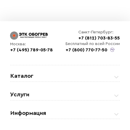
Санкт-Петербург:
+7 (812) 703-83-55
Выберите
Бесплатный по всей России
Москва:
файл
+7 (495) 789-05-78
+7 (800) 770-77-50
Каталог
Греющие кабели
Услуги
Теплые полы
Обогрев кровли и водостоков
Информация
Регулирующая аппаратура
Обогрев открытых площадей
Акции
Комплектующие материалы