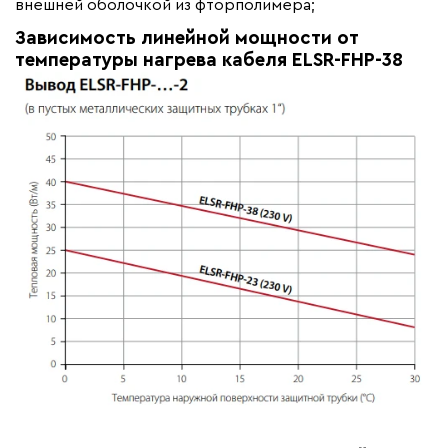
внешней оболочкой из фторполимера;
Страна производства
Германия
Зависимость линейной мощности от
Гарантия (год)
5
температуры нагрева кабеля ELSR-FHP-38
Срок службы(год)
25
Область применения
Промышленный обогрев
Максимальная температура(C)
+80
Тип кабеля
саморегулирующийся
Коллекция
ELSR-FHP
Бренд
Eltherm
Материал
Фторполимер
Минимальный радиус изгиба (мм)
50