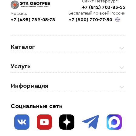
Санкт-Петербург:
+7 (812) 703-83-55
Выберите
Бесплатный по всей России
Москва:
файл
+7 (495) 789-05-78
+7 (800) 770-77-50
Каталог
Греющие кабели
Услуги
Теплые полы
Обогрев кровли и водостоков
Информация
Регулирующая аппаратура
Обогрев открытых площадей
Акции
Комплектующие материалы
Социальные сети
Обогрев резервуаров
О нас
Взрывозащищенное оборудование
Обогрев трубопроводов
Блог
Системы защиты от протечки