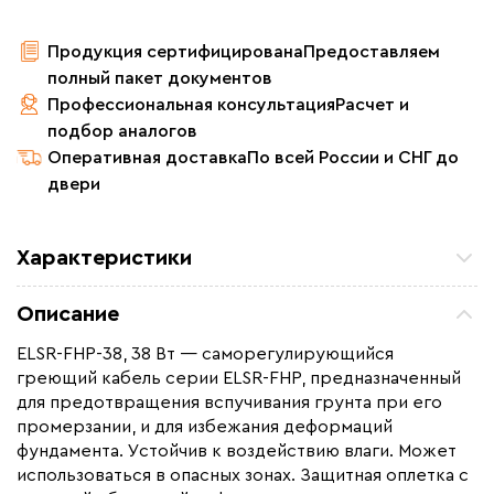
Продукция сертифицирована
Предоставляем
полный пакет документов
Профессиональная консультация
Расчет и
подбор аналогов
Оперативная доставка
По всей России и СНГ до
двери
Характеристики
Удельная мощность (Вт/м²)
38
Описание
Мощность (Вт)
38
ELSR-FHP-38, 38 Вт — саморегулирующийся
Назначение
Для открытых площадей,
греющий кабель серии ELSR-FHP, предназначенный
Для резервуаров и емкостей
для предотвращения вспучивания грунта при его
Монтаж
В стяжку, Наружный
промерзании, и для избежания деформаций
фундамента. Устойчив к воздействию влаги. Может
Ширина (мм)
14
использоваться в опасных зонах. Защитная оплетка с
Толщина (мм)
5.5