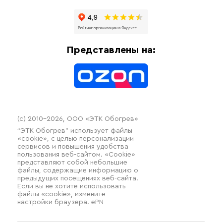
Отзывы
Гофрированные трубы и фиттинги
Доставка
Отопительное оборудование
Оплата
Термочехлы
Представлены на:
Контакты
Распродажа
(c) 2010–2026, ООО «ЭТК Обогрев»
“ЭТК Обогрев” использует файлы
«cookie», с целью персонализации
сервисов и повышения удобства
пользования веб-сайтом. «Cookie»
представляют собой небольшие
файлы, содержащие информацию о
предыдущих посещениях веб-сайта.
Если вы не хотите использовать
файлы «cookie», измените
настройки браузера. ePN