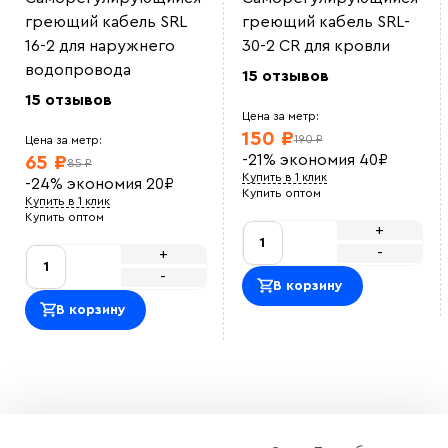
Норм кабель. не перегрев
Николай А
греющий кабель SRL
греющий кабель SRL-
Кабель хороший, мощность показывается такая как
16-2 для наружнего
30-2 CR для кровли
указано у продавца. Использовали для прогрева
труб
водопровода
15 отзывов
ЖТС12
Установка кабеля простая, на сайте сразу приобрели
15 отзывов
крепеж. кабель не перегревается
Цена за метр:
Ольга
150 ₽
190 ₽
Цена за метр:
Приятно сотрудничать. Закупали кабель для
-21%
экономия
40
₽
65 ₽
производственной зоны, по документам все в
85 ₽
порядке и в срок.
Купить в 1 клик
-24%
экономия
20
₽
Василий М
Купить оптом
Купить в 1 клик
ОТличный саморег , покупался на отрез , адекватная
Купить оптом
цена.<br> Использовали для обогрева емкости с
+
водой зимой, на производстве<br>
-
+
Оставить отзыв
-
В корзину
В корзину