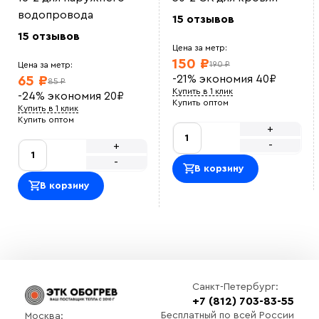
указано у продавца. Использовали для прогрева
труб
водопровода
15 отзывов
ЖТС12
Установка кабеля простая, на сайте сразу приобрели
15 отзывов
крепеж. кабель не перегревается
Цена за метр:
Ольга
150 ₽
190 ₽
Цена за метр:
Приятно сотрудничать. Закупали кабель для
-21%
экономия
40
₽
65 ₽
производственной зоны, по документам все в
85 ₽
порядке и в срок.
Купить в 1 клик
-24%
экономия
20
₽
Василий М
Купить оптом
Купить в 1 клик
ОТличный саморег , покупался на отрез , адекватная
Купить оптом
цена.<br> Использовали для обогрева емкости с
+
водой зимой, на производстве<br>
-
+
Оставить отзыв
-
В корзину
В корзину
Санкт-Петербург:
+7 (812) 703-83-55
Выберите
Бесплатный по всей России
Москва: