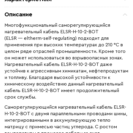
Мощность (Вт)
10
Описание
Назначение
Для водопровода, Для
канализации, Для нефте
Многофункциональный саморегулирующийся
-газопроводов, Для
нагревательный кабель ELSR-H-10-2-BOT
резервуаров и емкостей
(ELSR — eltherm-self-regulating) подходит для
применения при высоких температурах до 210 °С в
Монтаж
Внутренний, Наружный
целом ряде отраслей промышленности. Кроме того
Макс. рабочая температура (C)
120
он может использоваться во взрывоопасных зонах.
Ширина (мм)
12,4
Нагревательный кабель ELSR-H-10-2-BOT даже
устойчив к агрессивным химикатам, нефтепродуктам
Толщина (мм)
5
и топливу. Благодаря высокой устойчивости к
Страна производства
Германия
химическому воздействию данный нагревательный
кабель ELSR-H-10-2-BOT имеет продолжительный
Гарантия (год)
5
срок службы.
Срок службы(год)
25
Саморегулирующийся нагревательный кабель ELSR-
Область применения
Промышленный обогрев
H-10-2-BOT с двумя параллельными проводами шины,
Максимальная температура(C)
+120
интегрированными в аккумулирующую тепло
матрицу с примесью частиц углерода. С ростом
Тип кабеля
саморегулирующийся