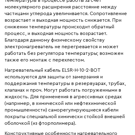
температуры в процессе работы за счет
Коллекция
ELSR-H
молекулярного расширения расстояние между
Бренд
частицами углерода увеличивается. Сопротивление
Eltherm
возрастает и выходная мощность снижается. При
Материал
Фторполимер
снижении температуры происходит обратный
Минимальный радиус изгиба (мм)
25
процесс, и выходная мощность возрастает.
Благодаря данному физическому свойству
электронагреватель не перегревается и может
работать без регулятора температуры; возможен
также его монтаж с перехлестом.
Нагревательный кабель ELSR-H-10-2-BOT
используются для защиты от замерзания и
поддержания температуры в резервуарах, трубах,
клапанах и проч. Могут работать погруженными в
жидкость. Для применения в агрессивных средах
(например, в химической или нефтехимической
промышленности) саморегулирующиеся кабели
покрыты специальной химически стойкой внешней
оболочкой (из фторполимера).
Конструктивные особенности нагревательного