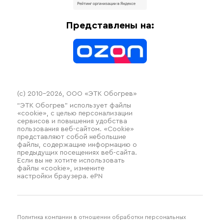
Доставка
Отопительное оборудование
Оплата
Термочехлы
Представлены на:
Контакты
Распродажа
(c) 2010–2026, ООО «ЭТК Обогрев»
“ЭТК Обогрев” использует файлы
«cookie», с целью персонализации
сервисов и повышения удобства
пользования веб-сайтом. «Cookie»
представляют собой небольшие
файлы, содержащие информацию о
предыдущих посещениях веб-сайта.
Если вы не хотите использовать
файлы «cookie», измените
настройки браузера. ePN
Политика компании в отношении обработки персональных