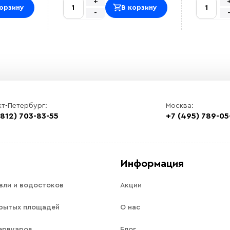
+
орзину
В корзину
-
кт-Петербург:
Москва:
(812) 703-83-55
+7 (495) 789-05
Информация
вли и водостоков
Акции
рытых площадей
О нас
ервуаров
Блог