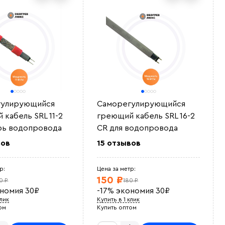
гулирующийся
Саморегулирующийся
 кабель SRL 11-2
греющий кабель SRL 16-2
рь водопровода
CR для водопровода
вов
15 отзывов
р:
Цена за метр:
150 ₽
0 ₽
180 ₽
ономия
30
₽
-17%
экономия
30
₽
клик
Купить в 1 клик
ом
Купить оптом