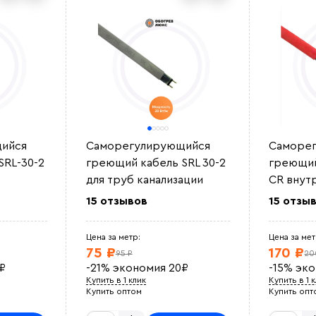
ийся
Саморегулирующийся
Саморе
SRL-30-2
греющий кабель SRL 30-2
греющий
для труб канализации
CR внут
15 отзывов
15 отзы
Цена за метр:
Цена за мет
75 ₽
170 ₽
95 ₽
20
₽
-21%
экономия
20
₽
-15%
эк
Купить в 1 клик
Купить в 1 
Купить оптом
Купить опт