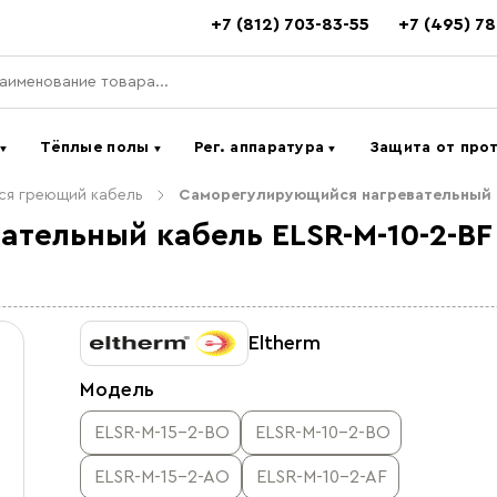
+7 (812) 703-83-55
+7 (495) 7
ь
Тёплые полы
Рег. аппаратура
Защита от про
▼
▼
▼
я греющий кабель
Саморегулирующийся нагревательный к
тельный кабель ELSR-M-10-2-BF
Eltherm
Модель
ELSR-M-15-2-BO
ELSR-M-10-2-BO
ELSR-M-15-2-AO
ELSR-M-10-2-AF