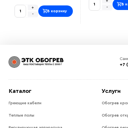
+
В к
-
+
В корзину
-
Сан
+7 
Каталог
Услуги
Греющие кабели
Обогрев кро
Теплые полы
Обогрев отк
Регулирующая аппаратура
Обогрев рез