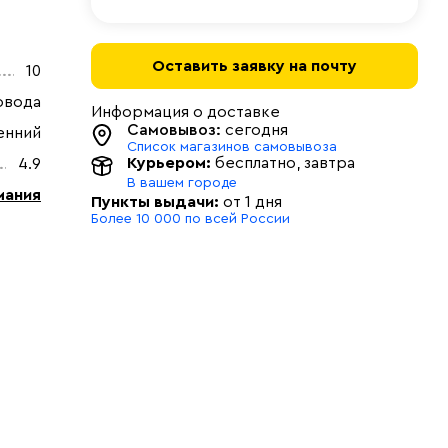
Оставить заявку на почту
10
овода
Информация о доставке
Самовывоз:
сегодня
енний
Список магазинов самовывоза
Курьером:
бесплатно
, завтра
4.9
В вашем городе
мания
Пункты выдачи:
от 1 дня
Более 10 000 по всей России