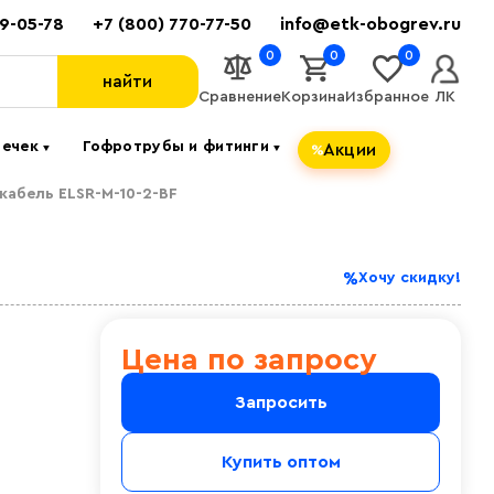
89-05-78
+7 (800) 770-77-50
info@etk-obogrev.ru
0
0
0
найти
Сравнение
Корзина
Избранное
ЛК
течек
Гофротрубы и фитинги
Акции
▼
▼
абель ELSR-M-10-2-BF
Хочу скидку!
Цена по запросу
Запросить
Купить оптом