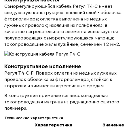
Страна производства
Россия
Саморегулирующийся кабель Регул Т4-С имеет
следующую конструкцию: внешний слой - оболочка
Гарантия (год)
5
фторполимера; оплётка выполнена из медных
Срок службы(год)
20
лужёных проволок; изоляция из полифенола; в
качестве нагревательного элемента используется
Область применения
Промышленный обогрев
полупроводящая саморегулирующаяся матрица;
Максимальная температура(C)
+120
токопроводящие жилы лужёные, сечением 1,2 мм2.
Тип кабеля
саморегулирующийся
Коллекция
Греющие кабели РЕГУЛ
Т4-С
Конструктивное исполнение
Регул Т4-С-F: Поверх оплетки из медных луженых
Бренд
РЕГУЛ
проволок оболочка из фторполимера, стойкая к
Материал
Фторполимер
коррозии и химически агрессивным средам
Минимальный радиус изгиба (мм)
25
В конструкции применяется высоконадёжная
токопроводящая матрица из радиационно сшитого
полимера.
Технические характеристики
Характеристика
Значение