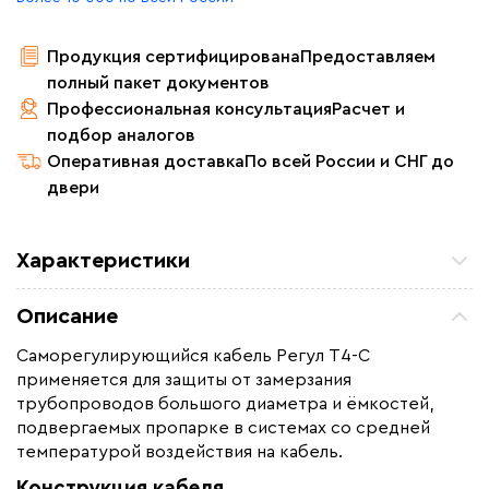
Продукция сертифицирована
Предоставляем
полный пакет документов
Профессиональная консультация
Расчет и
подбор аналогов
Оперативная доставка
По всей России и СНГ до
двери
Характеристики
Удельная мощность (Вт/м²)
45
Описание
Мощность (Вт)
45
Саморегулирующийся кабель Регул Т4-С
Назначение
Для водопровода, Для
применяется для защиты от замерзания
нефте -газопроводов, Для
трубопроводов большого диаметра и ёмкостей,
резервуаров и емкостей
подвергаемых пропарке в системах со средней
Монтаж
Внутренний, Наружный
температурой воздействия на кабель.
Толщина (мм)
5.3
Конструкция кабеля