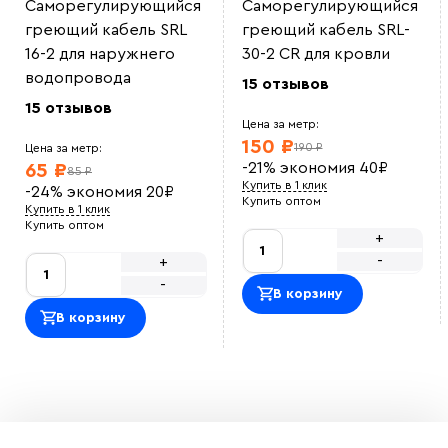
Саморегулирующийся
Саморегулирующийся
Норм кабель. не перегрев
Николай А
греющий кабель SRL
греющий кабель SRL-
Кабель хороший, мощность показывается такая как
16-2 для наружнего
30-2 CR для кровли
указано у продавца. Использовали для прогрева
труб
водопровода
15 отзывов
ЖТС12
Установка кабеля простая, на сайте сразу приобрели
15 отзывов
крепеж. кабель не перегревается
Цена за метр:
Ольга
150 ₽
190 ₽
Цена за метр:
Приятно сотрудничать. Закупали кабель для
-21%
экономия
40
₽
65 ₽
производственной зоны, по документам все в
85 ₽
порядке и в срок.
Купить в 1 клик
-24%
экономия
20
₽
Василий М
Купить оптом
Купить в 1 клик
ОТличный саморег , покупался на отрез , адекватная
Купить оптом
цена.<br> Использовали для обогрева емкости с
+
водой зимой, на производстве<br>
-
+
Оставить отзыв
-
В корзину
В корзину