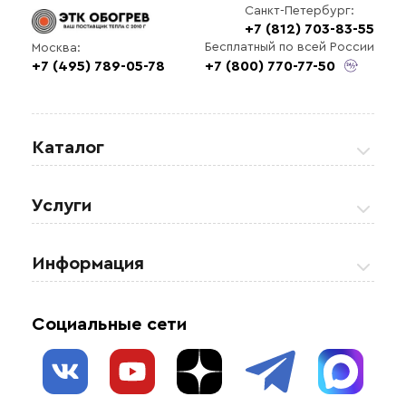
Санкт-Петербург:
+7 (812) 703-83-55
Выберите
Бесплатный по всей России
Москва:
файл
+7 (495) 789-05-78
+7 (800) 770-77-50
Каталог
Греющие кабели
Услуги
Теплые полы
Обогрев кровли и водостоков
Информация
Регулирующая аппаратура
Обогрев открытых площадей
Акции
Комплектующие материалы
Социальные сети
Обогрев резервуаров
О нас
Взрывозащищенное оборудование
Обогрев трубопроводов
Блог
Системы защиты от протечки