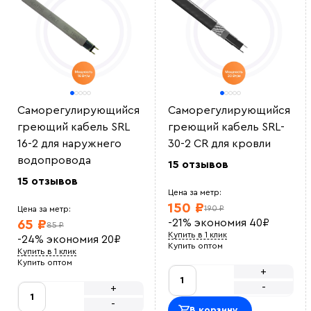
Саморегулирующийся
Саморегулирующийся
греющий кабель SRL
греющий кабель SRL-
16-2 для наружнего
30-2 CR для кровли
водопровода
15 отзывов
15 отзывов
Цена за метр:
150 ₽
190 ₽
Цена за метр:
-21%
экономия
40
₽
65 ₽
85 ₽
Купить в 1 клик
-24%
экономия
20
₽
Купить оптом
Купить в 1 клик
Купить оптом
+
-
+
-
В корзину