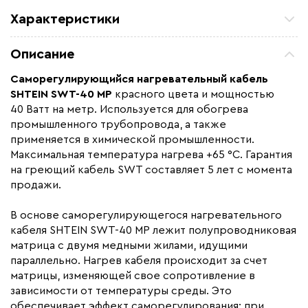
Характеристики
Мощность (Вт)
16
Описание
Назначение
Для водостоков, Для
кровли
Саморегулирующийся нагревательный кабель
SHTEIN SWT-40 MP
красного цвета и мощностью
Монтаж
Внутренний, Наружный
40 Ватт на метр. Используется для обогрева
Макс. рабочая температура (C)
65
промышленного трубопровода, а также
применяется в химической промышленности.
Ширина (мм)
11.5
Максимальная температура нагрева +65 °С. Гарантия
Толщина (мм)
6.2
на греющий кабель SWT составляет 5 лет с момента
Страна производства
Южная Корея
продажи.
Гарантия (год)
5
В основе саморегулирующегося нагревательного
Срок службы(год)
15
кабеля SHTEIN SWT-40 MP лежит полупроводниковая
матрица с двумя медными жилами, идущими
Область применения
Архитектурный обогрев,
параллельно. Нагрев кабеля происходит за счет
Промышленный обогрев
матрицы, изменяющей свое сопротивление в
Максимальная температура(C)
+65
зависимости от температуры среды. Это
Тип кабеля
саморегулирующийся
обеспечивает эффект саморегулирования: при