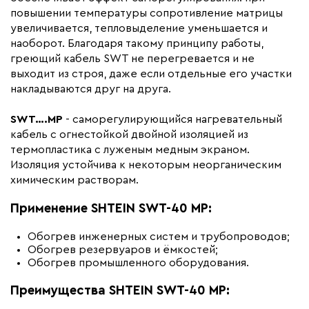
повышении температуры сопротивление матрицы
Коллекция
SWT
увеличивается, тепловыделение уменьшается и
Бренд
Shtein
наоборот. Благодаря такому принципу работы,
греющий кабель SWT не перегревается и не
Материал
Фторполимер
выходит из строя, даже если отдельные его участки
Минимальный радиус изгиба (мм)
60
накладываются друг на друга.
SWT….MP
- саморегулирующийся нагревательный
кабель с огнестойкой двойной изоляцией из
термопластика с луженым медным экраном.
Изоляция устойчива к некоторым неорганическим
химическим растворам.
Применение
SHTEIN SWT-40 MP
:
Обогрев инженерных систем и трубопроводов;
Обогрев резервуаров и ёмкостей;
Обогрев промышленного оборудования.
Преимущества SHTEIN SWT-40 MP: