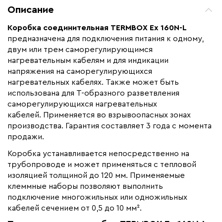
Макс. ток нагрузки (А)
66
Описание
Страна производства
Россия
Коробка соединительная TERMBOX Ex 160N-L
Гарантия (год)
3
предназначена для подключения питания к одному,
Срок службы(год)
10
двум или трем саморегулирующимся
нагревательным кабелям и для индикации
Вес (кг)
1,8
напряжения на саморегулирующихся
Коллекция
TermBox EX
нагревательных кабелях. Также может быть
использована для Т-образного разветвления
Бренд
ТЕРМ
саморегулирующихся нагревательных
кабелей. Применяется во взрывоопасных зонах
производства. Гарантия составляет 3 года с момента
продажи.
Коробка устанавливается непосредственно на
трубопроводе и может применяться с тепловой
изоляцией толщиной до 120 мм. Применяемые
клеммные наборы позволяют выполнить
подключение многожильных или одножильных
кабелей сечением от 0,5 до 10 мм².