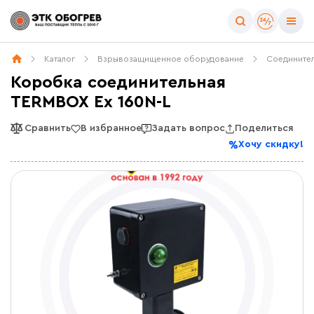
Каталог
Взрывозащищенное оборудование
Соедините
Коробка соединительная
TERMBOX Ex 160N-L
Сравнить
В избранное
Задать вопрос
Поделиться
Хочу скидку!