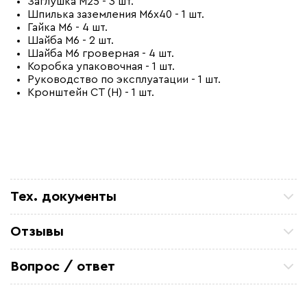
Заглушка М25 - 3 шт.
Шпилька заземления М6х40 - 1 шт.
Гайка М6 - 4 шт.
Шайба М6 - 2 шт.
Шайба М6 гроверная - 4 шт.
Коробка упаковочная - 1 шт.
Руководство по эксплуатации - 1 шт.
Кронштейн СТ (Н) - 1 шт.
Тех. документы
Каталог продукции - коробки TermBox Ex
Отзывы
Руководство по эксплуатации - TermBox Ex 160N-L
Петр П
ТСЖ 15/43 Закупали кабель для очистных
Вопрос / ответ
Сертификат соответствия - Коробки TermBox Ex
коммуникаций. Все отлично. по цене и срокам
устроило
Задайте вопрос о товаре, наш специалист ответит
Александ Ф
вам в течении нескольких минут.