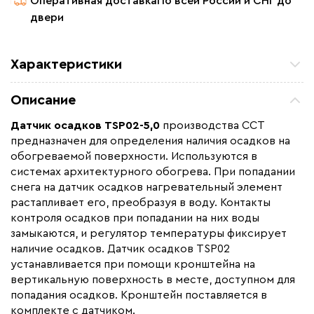
Оперативная доставка
По всей России и СНГ до
двери
Характеристики
Удельная мощность (Вт/м²)
5
Описание
Назначение
Для греющего кабеля
Датчик осадков TSP02-5,0
производства ССТ
Длина установочного провода, м
5
предназначен для определения наличия осадков на
Страна производства
Россия
обогреваемой поверхности. Используются в
системах архитектурного обогрева. При попадании
Гарантия (год)
2
снега на датчик осадков нагревательный элемент
Вес (кг)
0,52
растапливает его, преобразуя в воду. Контакты
контроля осадков при попадании на них воды
Область применения
Датчик осадков
замыкаются, и регулятор температуры фиксирует
Коллекция
Датчики осадков ССТ
наличие осадков. Датчик осадков TSP02
Бренд
ССТ Premium
устанавливается при помощи кронштейна на
вертикальную поверхность в месте, доступном для
Минимальная температура(C)
-40
попадания осадков. Кронштейн поставляется в
комплекте с датчиком.