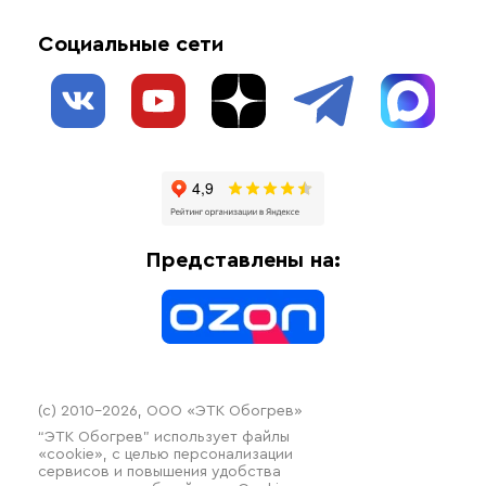
Обогрев открытых площадей
Акции
Комплектующие материалы
Социальные сети
Обогрев резервуаров
О нас
Взрывозащищенное оборудование
Обогрев трубопроводов
Блог
Системы защиты от протечки
Отзывы
Гофрированные трубы и фиттинги
Доставка
Отопительное оборудование
Оплата
Термочехлы
Представлены на:
Контакты
Распродажа
(c) 2010–2026, ООО «ЭТК Обогрев»
“ЭТК Обогрев” использует файлы
«cookie», с целью персонализации
сервисов и повышения удобства