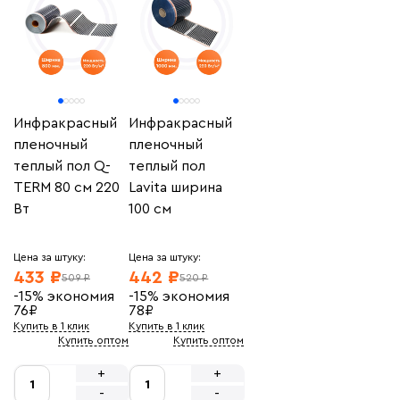
Инфракрасный
Инфракрасный
пленочный
пленочный
теплый пол Q-
теплый пол
TERM 80 см 220
Lavita ширина
Вт
100 см
Цена за штуку:
Цена за штуку:
433 ₽
442 ₽
509 ₽
520 ₽
-15%
экономия
-15%
экономия
76
₽
78
₽
Купить в 1 клик
Купить в 1 клик
Купить оптом
Купить оптом
+
+
-
-