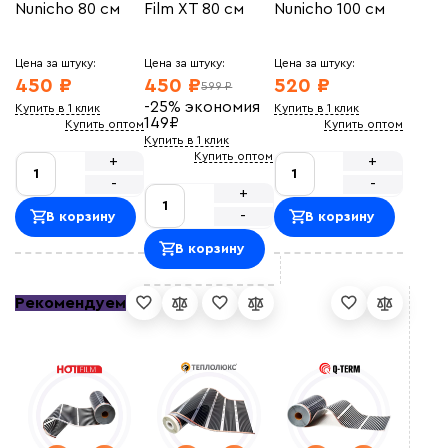
Nunicho 80 см
Film XT 80 см
Nunicho 100 см
Цена за штуку:
Цена за штуку:
Цена за штуку:
450 ₽
450 ₽
520 ₽
599 ₽
-25%
экономия
Купить в 1 клик
Купить в 1 клик
149
₽
Купить оптом
Купить оптом
Купить в 1 клик
Купить оптом
+
+
-
-
+
-
В корзину
В корзину
В корзину
Рекомендуем