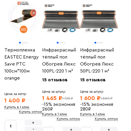
Термопленка
Инфракрасный
Инфракрасный
EASTEC Energy
тёплый пол
тёплый пол
Save PTC
Обогрев Люкс
Обогрев Люкс
100см*100м
100PL-220 1 м²
50PL-220 1 м²
orange
15 отзывов
15 отзывов
Цена за штуку:
Цена за штуку:
Цена за метр:
1 465 ₽
1 600 ₽
1 725 ₽
1 880 ₽
1 400 ₽
-15%
экономия
-15%
экономия
Купить в 1 клик
260
₽
280
₽
Купить оптом
Купить в 1 клик
Купить в 1 клик
Купить оптом
Купить оптом
+
-
+
+