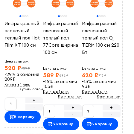
Инфракрасный
Инфракрасный
Инфракрасный
пленочный
пленочный
пленочный
теплый пол Hot
теплый пол
теплый пол Q-
Film XT 100 см
77Core ширина
TERM 100 см 220
100 см
Вт
Цена за штуку:
520 ₽
729 ₽
Цена за штуку:
Цена за штуку:
-29%
экономия
589 ₽
620 ₽
692 ₽
713 ₽
209
₽
-15%
экономия
-13%
экономия
Купить в 1 клик
103
₽
93
₽
Купить оптом
Купить в 1 клик
Купить в 1 клик
Купить оптом
Купить оптом
+
-
+
+
-
-
В корзину
В корзину
В корзину