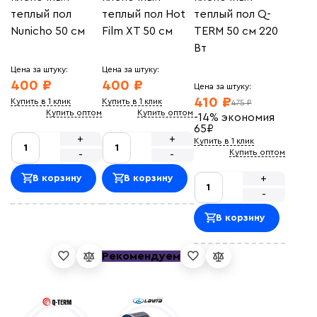
Пленка Q-Term
(3)
теплый пол
теплый пол Hot
теплый пол Q-
Сбросить фильтры
Пленочный теплый пол ПТСП
(10)
Nunicho 50 см
Film XT 50 см
TERM 50 см 220
Вт
Цена за штуку:
Цена за штуку:
400 ₽
400 ₽
Цена за штуку:
410 ₽
Купить в 1 клик
Купить в 1 клик
475 ₽
Купить оптом
Купить оптом
-14%
экономия
65
₽
+
+
Купить в 1 клик
Купить оптом
-
-
+
В корзину
В корзину
-
В корзину
Рекомендуем