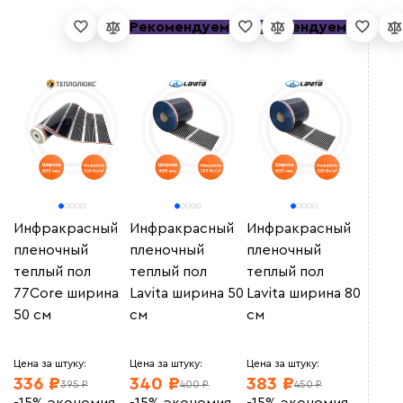
Рекомендуем
Рекомендуем
Удельная мощность (Вт/м²)
Мощность (Вт)
Инфракрасный
Инфракрасный
Инфракрасный
пленочный
пленочный
пленочный
теплый пол
теплый пол
теплый пол
77Core ширина
Lavita ширина 50
Lavita ширина 80
Ширина (мм)
50 см
см
см
1000
(182)
Цена за штуку:
Цена за штуку:
Цена за штуку:
500
(275)
336 ₽
340 ₽
383 ₽
395 ₽
400 ₽
450 ₽
800
(160)