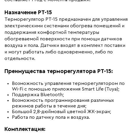
Бренд
Русское тепло
Назначение РТ-15
Артикул
7702087
Терморегулятор РТ-15 предназначен для управления
электрическими системами обогрева помещений и
Тип управления
Цифровой, Wi-Fi,
поддержания комфортной температуры
Программируемый
обогреваемой поверхности при помощи датчиков
воздуха и пола. Датчики входят в комплект поставки
и могут работать либо одновременно, либо по
отдельности.
Преимущества терморегулятора РТ-15:
Возможность управления терморегулятором по
Wi-Fi с помощью приложения Smart Life (Tuya);
Поддержка Bluetooth;
Возможность программирования различных
режимов работы в течение дня;
Большой 2,8-дюймовый цветной ЖК-экран;
Работа по датчику пола и воздуха.
Комплектация: