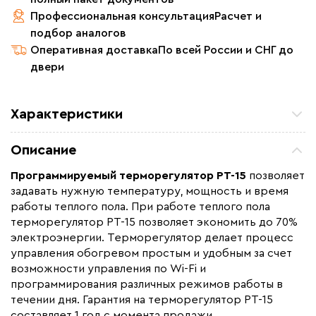
Профессиональная консультация
Расчет и
подбор аналогов
Оперативная доставка
По всей России и СНГ до
двери
Характеристики
Удельная мощность (Вт/м²)
3500
Описание
Назначение
Для теплого пола
Программируемый терморегулятор РТ-15
позволяет
Макс. ток нагрузки (А)
16
задавать нужную температуру, мощность и время
Длина установочного провода, м
2
работы теплого пола. При работе теплого пола
терморегулятор РТ-15 позволяет экономить до 70%
Страна производства
Китай
электроэнергии. Терморегулятор делает процесс
Гарантия (год)
1
управления обогревом простым и удобным за счет
возможности управления по Wi-Fi и
Срок службы(год)
3
программирования различных режимов работы в
Вес (кг)
0.121
течении дня. Гарантия на терморегулятор РТ-15
Коллекция
Терморегуляторы РТ
составляет 1 год с момента продажи.