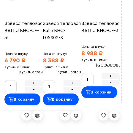
Professional standard Plus
(10)
PS
(26)
Макс. потребляемая мощность (кВт)
S1
(3)
Завеса тепловая
Завеса тепловая
Завеса тепловая
S2
(11)
BALLU BHC-CE-
Ballu BHC-
BALLU BHC-CE-3
STELLA
(3)
3L
L05S02-S
ULTRA
(5)
Цена за штуку:
8 988 ₽
Макс. производительность (м³/час)
Цена за штуку:
Цена за штуку:
6 790 ₽
8 388 ₽
Купить в 1 клик
Купить оптом
Купить в 1 клик
Купить в 1 клик
Купить оптом
Купить оптом
+
-
+
+
-
-
Макс. тепловая мощность (кВт)
В корзину
В корзину
В корзину
Уровень шума (Дб)