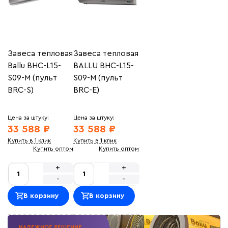
Завеса тепловая
Завеса тепловая
Ballu BHC-L15-
BALLU BHC-L15-
S09-M (пульт
S09-M (пульт
BRC-S)
BRC-E)
Цена за штуку:
Цена за штуку:
33 588 ₽
33 588 ₽
Купить в 1 клик
Купить в 1 клик
Купить оптом
Купить оптом
+
+
-
-
В корзину
В корзину