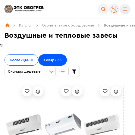
Цена
Каталог
Отопительное оборудование
Воздушные и те
Воздушные и тепловые завесы
2
Назначение
Коллекции
10
Товары
63
Промышленные
Сначала дешевые
Компактные
Коллекция
AirShell
(7)
Бренд
ATLAS
(2)
ECO POWER
(2)
Ballu
(79)
Professional Standard 2 Plus
(10)