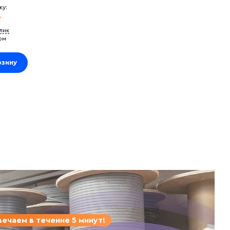
ку:
₽
клик
ом
рзину
ечаем в течение 5 минут!