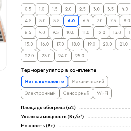
0.5
1.0
1.5
2.0
2.5
3.0
3.5
4.0
4.5
5.0
5.5
6.0
6.5
7.0
7.5
8.0
8.5
9.0
9.5
10.0
11.0
12.0
13.0
1
15.0
16.0
17.0
18.0
19.0
20.0
21.0
22.0
23.0
24.0
25.0
Терморегулятор в комплекте
Нет в комплекте
Механический
Электронный
Сенсорный
Wi-Fi
Площадь обогрева (м2)
Удельная мощность (Вт/м²)
Мощность (Вт)