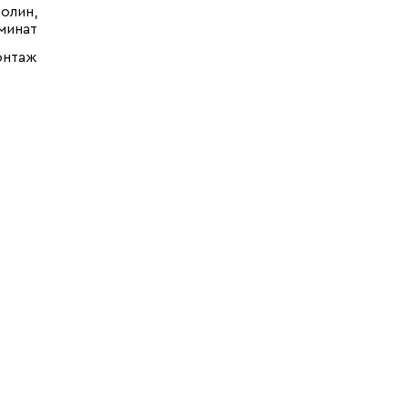
олин,
минат
онтаж