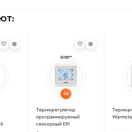
ЮТ:
Терморегулятор
Терморе
программируемый
Warmsta
й
сенсорный E91