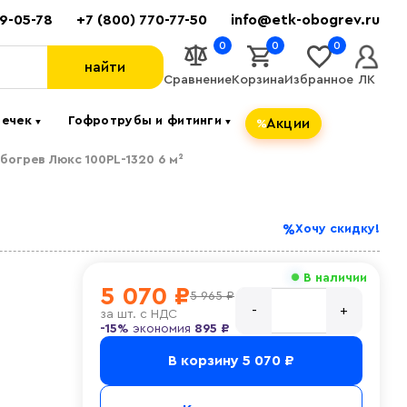
89-05-78
+7 (800) 770-77-50
info@etk-obogrev.ru
0
0
0
найти
Сравнение
Корзина
Избранное
ЛК
течек
Гофротрубы и фитинги
Акции
▼
▼
огрев Люкс 100PL-1320 6 м²
Хочу скидку!
В наличии
5 070 ₽
5 965 ₽
за
шт. с НДС
-15%
экономия
895 ₽
В корзину
5 070 ₽