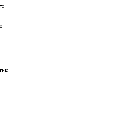
го
х
гию;