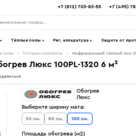
+7 (812) 703-83-55
+7 (495) 7
ь
Тёплые полы
Рег. аппаратура
Защита от про
▼
▼
▼
е полы
Готовые комплекты
Инфракрасный тёплый пол Об
огрев Люкс 100PL-1320 6 м²
оделиться
Обогрев
Люкс
Выберите ширину мата:
50 см.
80 см.
100 см.
Площадь обогрева (м2)