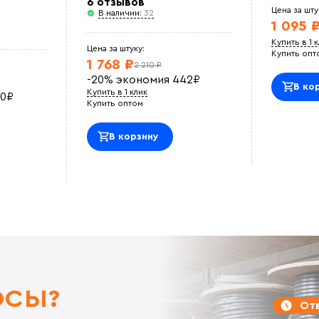
6 отзывов
Цена за шту
В наличии:
32
1 095 
Купить в 1 
Цена за штуку:
Купить опт
1 768 ₽
2 210 ₽
-20%
экономия
442
₽
В ко
Купить в 1 клик
0
₽
Купить оптом
В корзину
ОСЫ?
Отв