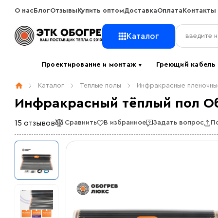
О нас
Блог
Отзывы
Купить оптом
Доставка
Оплата
Контакты
Каталог
Проектирование и монтаж
Греющий кабел
▼
Каталог
Тёплые полы
Инфракрасные пленочны
Инфракрасный тёплый пол Об
15 отзывов
Сравнить
В избранное
Задать вопрос
П