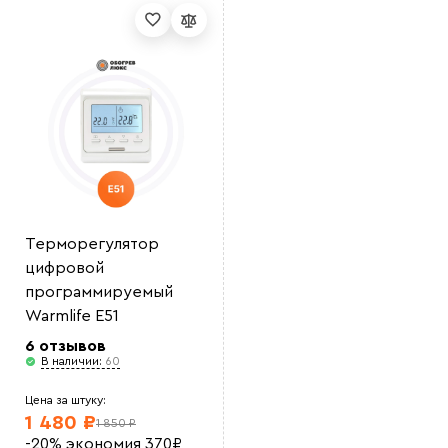
Выберите
файл
Терморегулятор
цифровой
программируемый
Warmlife E51
6 отзывов
В наличии:
60
Цена за штуку:
1 480 ₽
1 850 ₽
-20%
экономия
370
₽