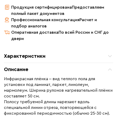
Продукция сертифицирована
Предоставляем
полный пакет документов
Профессиональная консультация
Расчет и
подбор аналогов
Оперативная доставка
По всей России и СНГ до
двери
Характеристики
Площадь обогрева (м2)
5.0
Описание
Удельная мощность (Вт/м²)
220
Инфракрасная плёнка ‒ вид теплого пола для
Мощность (Вт)
1100
установки под ламинат, паркет, линолеум,
Назначение
Под линолеум / ковролин,
мармолеум. Ширина рулонов нагревательной плёнки
Под паркет / ламинат
составляет 50 см.
Полосу требуемой длины нарезают вдоль
Монтаж
Сухой монтаж
специальной линии отреза, повторяющейся с
Макс. рабочая температура (C)
+65
фиксированной периодичностью (обычно 25-30 см).