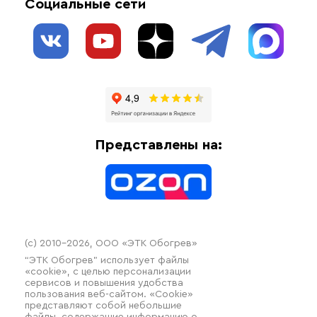
Социальные сети
Обогрев резервуаров
О нас
Взрывозащищенное оборудование
Обогрев трубопроводов
Блог
Системы защиты от протечки
Отзывы
Гофрированные трубы и фиттинги
Доставка
Отопительное оборудование
Оплата
Термочехлы
Представлены на:
Контакты
Распродажа
(c) 2010–2026, ООО «ЭТК Обогрев»
“ЭТК Обогрев” использует файлы
«cookie», с целью персонализации
сервисов и повышения удобства
пользования веб-сайтом. «Cookie»
представляют собой небольшие