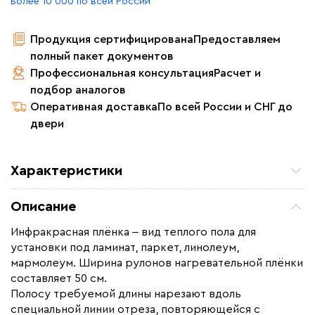
Более 10 000 по всей России
Продукция сертифицирована
Предоставляем
полный пакет документов
Профессиональная консультация
Расчет и
подбор аналогов
Оперативная доставка
По всей России и СНГ до
двери
Характеристики
Площадь обогрева (м2)
5.0
Описание
Удельная мощность (Вт/м²)
220
Инфракрасная плёнка ‒ вид теплого пола для
Мощность (Вт)
1100
установки под ламинат, паркет, линолеум,
Назначение
Под линолеум / ковролин,
мармолеум. Ширина рулонов нагревательной плёнки
Под паркет / ламинат
составляет 50 см.
Полосу требуемой длины нарезают вдоль
Монтаж
Сухой монтаж
специальной линии отреза, повторяющейся с