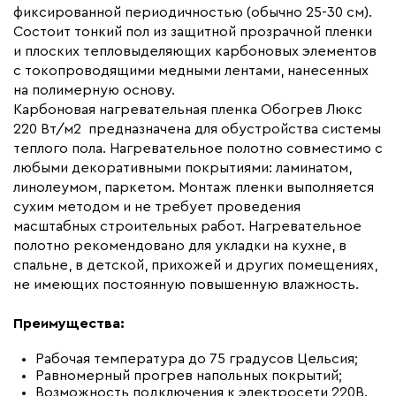
Макс. рабочая температура (C)
+65
фиксированной периодичностью (обычно 25-30 см).
Макс. ток нагрузки (А)
5.0
Состоит тонкий пол из защитной прозрачной пленки
и плоских тепловыделяющих карбоновых элементов
Ширина (мм)
500
с токопроводящими медными лентами, нанесенных
Толщина (мм)
0,34
на полимерную основу.
Карбоновая нагревательная пленка Обогрев Люкс
Длина установочного провода, м
2x6
220 Вт/м2 предназначена для обустройства системы
Страна производства
Россия
теплого пола. Нагревательное полотно совместимо с
Гарантия (год)
любыми декоративными покрытиями: ламинатом,
7
линолеумом, паркетом. Монтаж пленки выполняется
Срок службы(год)
15
сухим методом и не требует проведения
Вес (кг)
2,65
масштабных строительных работ. Нагревательное
полотно рекомендовано для укладки на кухне, в
Коллекция
Комплекты Обогрев Люкс
спальне, в детской, прихожей и других помещениях,
50PL
не имеющих постоянную повышенную влажность.
Бренд
Обогрев Люкс
Преимущества:
Рабочая температура до 75 градусов Цельсия;
Равномерный прогрев напольных покрытий;
Возможность подключения к электросети 220В.,