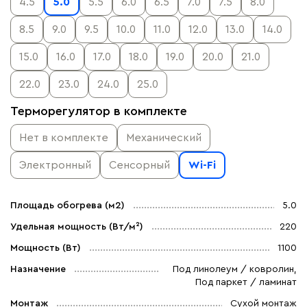
4.5
5.0
5.5
6.0
6.5
7.0
7.5
8.0
8.5
9.0
9.5
10.0
11.0
12.0
13.0
14.0
15.0
16.0
17.0
18.0
19.0
20.0
21.0
22.0
23.0
24.0
25.0
Терморегулятор в комплекте
Нет в комплекте
Механический
Электронный
Сенсорный
Wi-Fi
Площадь обогрева (м2)
5.0
Удельная мощность (Вт/м²)
220
Мощность (Вт)
1100
Назначение
Под линолеум / ковролин,
Под паркет / ламинат
Монтаж
Сухой монтаж