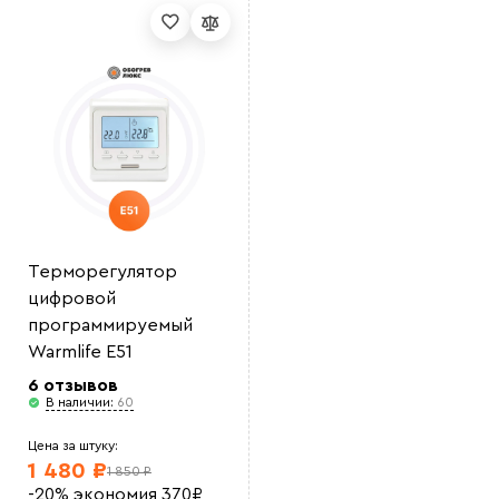
Выберите
файл
Терморегулятор
цифровой
программируемый
Warmlife E51
6 отзывов
В наличии:
60
Цена за штуку:
1 480 ₽
1 850 ₽
-20%
экономия
370
₽