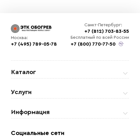
Санкт-Петербург:
+7 (812) 703-83-55
Бесплатный по всей России
Москва:
+7 (495) 789-05-78
+7 (800) 770-77-50
Каталог
Греющие кабели
Услуги
Теплые полы
Обогрев кровли и водостоков
Информация
Регулирующая аппаратура
Обогрев открытых площадей
Акции
Комплектующие материалы
Социальные сети
Обогрев резервуаров