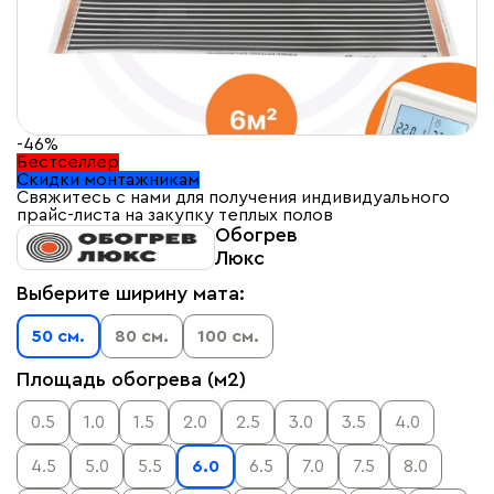
-46%
Бестселлер
Скидки монтажникам
Свяжитесь с нами для получения индивидуального
прайс-листа на закупку теплых полов
Обогрев
Люкс
Выберите ширину мата:
50 см.
80 см.
100 см.
Площадь обогрева (м2)
0.5
1.0
1.5
2.0
2.5
3.0
3.5
4.0
4.5
5.0
5.5
6.0
6.5
7.0
7.5
8.0