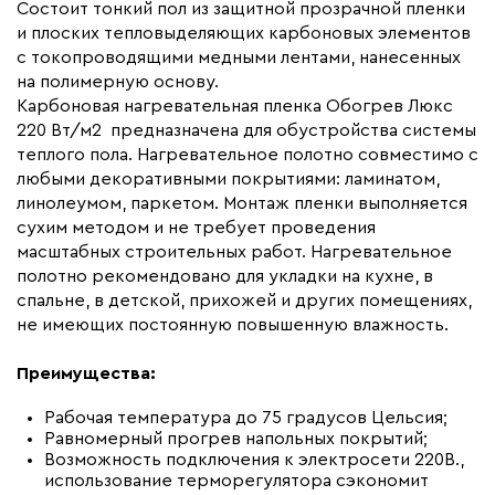
Макс. ток нагрузки (А)
6.0
Состоит тонкий пол из защитной прозрачной пленки
и плоских тепловыделяющих карбоновых элементов
Ширина (мм)
500
с токопроводящими медными лентами, нанесенных
Толщина (мм)
0,34
на полимерную основу.
Карбоновая нагревательная пленка Обогрев Люкс
Длина установочного провода, м
2x6,5
220 Вт/м2 предназначена для обустройства системы
Страна производства
Россия
теплого пола. Нагревательное полотно совместимо с
Гарантия (год)
любыми декоративными покрытиями: ламинатом,
7
линолеумом, паркетом. Монтаж пленки выполняется
Срок службы(год)
15
сухим методом и не требует проведения
Вес (кг)
3,18
масштабных строительных работ. Нагревательное
полотно рекомендовано для укладки на кухне, в
Коллекция
Комплекты Обогрев Люкс
спальне, в детской, прихожей и других помещениях,
50PL
не имеющих постоянную повышенную влажность.
Бренд
Обогрев Люкс
Преимущества:
Рабочая температура до 75 градусов Цельсия;
Равномерный прогрев напольных покрытий;
Возможность подключения к электросети 220В.,
использование терморегулятора сэкономит