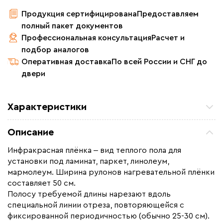
Продукция сертифицирована
Предоставляем
полный пакет документов
Профессиональная консультация
Расчет и
подбор аналогов
Оперативная доставка
По всей России и СНГ до
двери
Характеристики
Площадь обогрева (м2)
6.0
Описание
Удельная мощность (Вт/м²)
220
Инфракрасная плёнка ‒ вид теплого пола для
Мощность (Вт)
1320
установки под ламинат, паркет, линолеум,
Назначение
Под линолеум / ковролин,
мармолеум. Ширина рулонов нагревательной плёнки
Под паркет / ламинат
составляет 50 см.
Полосу требуемой длины нарезают вдоль
Монтаж
Сухой монтаж
специальной линии отреза, повторяющейся с
Макс. рабочая температура (C)
+65
фиксированной периодичностью (обычно 25-30 см).