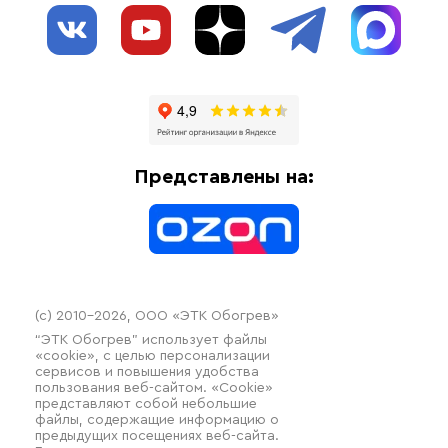
О нас
Взрывозащищенное оборудование
Обогрев трубопроводов
Блог
Системы защиты от протечки
Отзывы
Гофрированные трубы и фиттинги
Доставка
Отопительное оборудование
Оплата
Термочехлы
Представлены на:
Контакты
Распродажа
(c) 2010–2026, ООО «ЭТК Обогрев»
“ЭТК Обогрев” использует файлы
«cookie», с целью персонализации
сервисов и повышения удобства
пользования веб-сайтом. «Cookie»
представляют собой небольшие
файлы, содержащие информацию о
предыдущих посещениях веб-сайта.