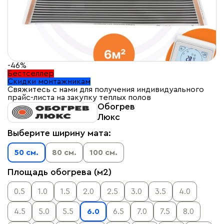
-46%
Бестселлер
Скидки монтажникам
Свяжитесь с нами для получения индивидуального
прайс-листа на закупку теплых полов
Обогрев
Люкс
Выберите ширину мата:
50 см.
80 см.
100 см.
Площадь обогрева (м2)
0.5
1.0
1.5
2.0
2.5
3.0
3.5
4.0
4.5
5.0
5.5
6.0
6.5
7.0
7.5
8.0