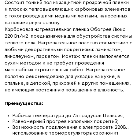
Макс. ток нагрузки (А)
6.0
Состоит тонкий пол из защитной прозрачной пленки
и плоских тепловыделяющих карбоновых элементов
Ширина (мм)
500
с токопроводящими медными лентами, нанесенных
Толщина (мм)
0,34
на полимерную основу.
Карбоновая нагревательная пленка Обогрев Люкс
Длина установочного провода, м
2x6,5
220 Вт/м2 предназначена для обустройства системы
Страна производства
Россия
теплого пола. Нагревательное полотно совместимо с
Гарантия (год)
любыми декоративными покрытиями: ламинатом,
7
линолеумом, паркетом. Монтаж пленки выполняется
Срок службы(год)
15
сухим методом и не требует проведения
Вес (кг)
3,18
масштабных строительных работ. Нагревательное
полотно рекомендовано для укладки на кухне, в
Коллекция
Комплекты Обогрев Люкс
спальне, в детской, прихожей и других помещениях,
50PL
не имеющих постоянную повышенную влажность.
Бренд
Обогрев Люкс
Преимущества:
Рабочая температура до 75 градусов Цельсия;
Равномерный прогрев напольных покрытий;
Возможность подключения к электросети 220В.,
использование терморегулятора сэкономит