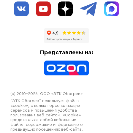
О нас
Взрывозащищенное оборудование
Обогрев трубопроводов
Блог
Системы защиты от протечки
Отзывы
Гофрированные трубы и фиттинги
Доставка
Отопительное оборудование
Оплата
Термочехлы
Представлены на:
Контакты
Распродажа
(c) 2010–2026, ООО «ЭТК Обогрев»
“ЭТК Обогрев” использует файлы
«cookie», с целью персонализации
сервисов и повышения удобства
пользования веб-сайтом. «Cookie»
представляют собой небольшие
файлы, содержащие информацию о
предыдущих посещениях веб-сайта.