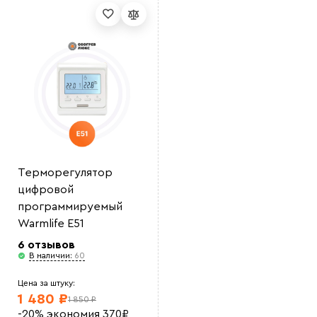
Выберите
файл
Терморегулятор
цифровой
программируемый
Warmlife E51
6 отзывов
В наличии:
60
Цена за штуку:
1 480 ₽
1 850 ₽
-20%
экономия
370
₽