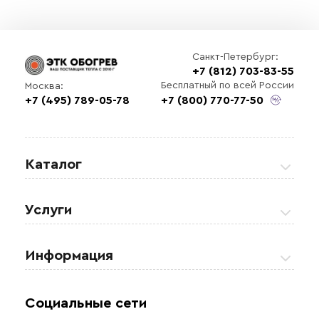
Санкт-Петербург:
+7 (812) 703-83-55
Бесплатный по всей России
Москва:
+7 (495) 789-05-78
+7 (800) 770-77-50
Каталог
Греющие кабели
Услуги
Теплые полы
Обогрев кровли и водостоков
Информация
Регулирующая аппаратура
Обогрев открытых площадей
Акции
Комплектующие материалы
Социальные сети
Обогрев резервуаров