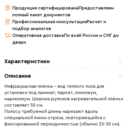
Продукция сертифицирована
Предоставляем
полный пакет документов
Профессиональная консультация
Расчет и
подбор аналогов
Оперативная доставка
По всей России и СНГ до
двери
Характеристики
Площадь обогрева (м2)
6.0
Описание
Удельная мощность (Вт/м²)
220
Инфракрасная плёнка ‒ вид теплого пола для
Мощность (Вт)
1320
установки под ламинат, паркет, линолеум,
Назначение
Под линолеум / ковролин,
мармолеум. Ширина рулонов нагревательной плёнки
Под паркет / ламинат
составляет 50 см.
Полосу требуемой длины нарезают вдоль
Монтаж
Сухой монтаж
специальной линии отреза, повторяющейся с
Макс. рабочая температура (C)
+65
фиксированной периодичностью (обычно 25-30 см).