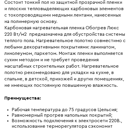
Макс. ток нагрузки (А)
1.0
Состоит тонкий пол из защитной прозрачной пленки
и плоских тепловыделяющих карбоновых элементов
Ширина (мм)
500
с токопроводящими медными лентами, нанесенных
Толщина (мм)
0,34
на полимерную основу.
Карбоновая нагревательная пленка Обогрев Люкс
Длина установочного провода, м
2x4
220 Вт/м2 предназначена для обустройства системы
Страна производства
Россия
теплого пола. Нагревательное полотно совместимо с
Гарантия (год)
любыми декоративными покрытиями: ламинатом,
7
линолеумом, паркетом. Монтаж пленки выполняется
Срок службы(год)
15
сухим методом и не требует проведения
Вес (кг)
0,53
масштабных строительных работ. Нагревательное
полотно рекомендовано для укладки на кухне, в
Коллекция
Комплекты Обогрев Люкс
спальне, в детской, прихожей и других помещениях,
50PL
не имеющих постоянную повышенную влажность.
Бренд
Обогрев Люкс
Преимущества:
Рабочая температура до 75 градусов Цельсия;
Равномерный прогрев напольных покрытий;
Возможность подключения к электросети 220В.,
использование терморегулятора сэкономит