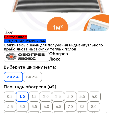
-46%
Бестселлер
Скидки монтажникам
Свяжитесь с нами для получения индивидуального
прайс-листа на закупку теплых полов
Обогрев
Люкс
Выберите ширину мата:
50 см.
80 см.
Площадь обогрева (м2)
0.5
1.0
1.5
2.0
2.5
3.0
3.5
4.0
4.5
5.0
5.5
6.0
6.5
7.0
7.5
8.0