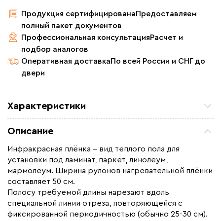
Продукция сертифицирована
Предоставляем
полный пакет документов
Профессиональная консультация
Расчет и
подбор аналогов
Оперативная доставка
По всей России и СНГ до
двери
Характеристики
Площадь обогрева (м2)
1.0
Описание
Удельная мощность (Вт/м²)
220
Инфракрасная плёнка ‒ вид теплого пола для
Мощность (Вт)
220
установки под ламинат, паркет, линолеум,
Назначение
Под линолеум / ковролин,
мармолеум. Ширина рулонов нагревательной плёнки
Под паркет / ламинат
составляет 50 см.
Полосу требуемой длины нарезают вдоль
Монтаж
Сухой монтаж
специальной линии отреза, повторяющейся с
Макс. рабочая температура (C)
+65
фиксированной периодичностью (обычно 25-30 см).