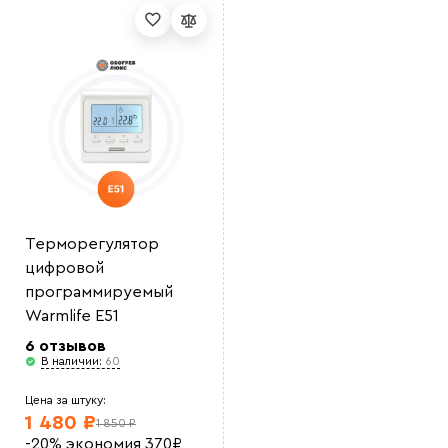
Выберите
файл
Терморегулятор
цифровой
программируемый
Warmlife E51
6 отзывов
В наличии:
60
Цена за штуку:
1 480 ₽
1 850 ₽
-20%
экономия
370
₽