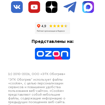
О нас
Взрывозащищенное оборудование
Обогрев трубопроводов
Блог
Системы защиты от протечки
Отзывы
Гофрированные трубы и фиттинги
Доставка
Отопительное оборудование
Оплата
Термочехлы
Представлены на:
Контакты
Распродажа
(c) 2010–2026, ООО «ЭТК Обогрев»
“ЭТК Обогрев” использует файлы
«cookie», с целью персонализации
сервисов и повышения удобства
пользования веб-сайтом. «Cookie»
представляют собой небольшие
файлы, содержащие информацию о
предыдущих посещениях веб-сайта.