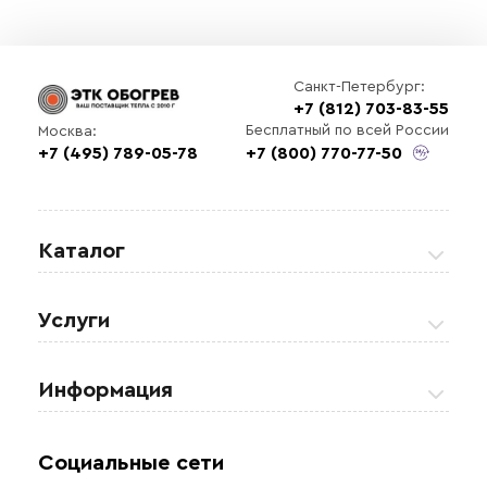
Санкт-Петербург:
+7 (812) 703-83-55
Бесплатный по всей России
Москва:
+7 (495) 789-05-78
+7 (800) 770-77-50
Каталог
Греющие кабели
Услуги
Теплые полы
Обогрев кровли и водостоков
Информация
Регулирующая аппаратура
Обогрев открытых площадей
Акции
Комплектующие материалы
Социальные сети
Обогрев резервуаров