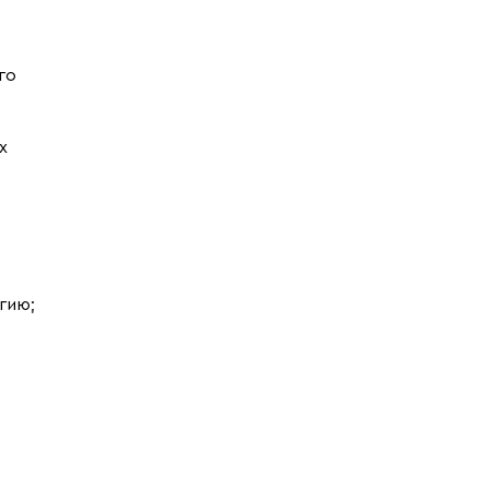
го
х
гию;