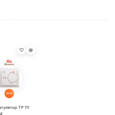
гулятор ТР 111
d