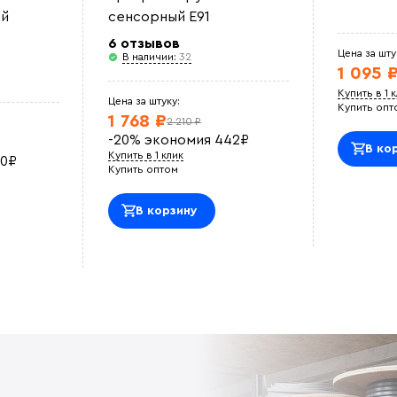
й
сенсорный E91
6 отзывов
Цена за шту
В наличии:
32
1 095 
Купить в 1 
Цена за штуку:
Купить опт
1 768 ₽
2 210 ₽
-20%
экономия
442
₽
В ко
Купить в 1 клик
0
₽
Купить оптом
В корзину