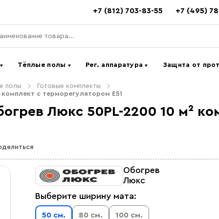
+7 (812) 703-83-55
+7 (495) 7
ь
Тёплые полы
Рег. аппаратура
Защита от про
▼
▼
▼
е полы
Готовые комплекты
 комплект c терморегулятором E51
огрев Люкс 50PL-2200 10 м² ко
оделиться
Обогрев
Люкс
Выберите ширину мата:
50 см.
80 см.
100 см.