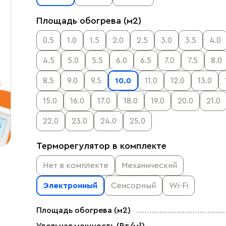
Площадь обогрева (м2)
0.5
1.0
1.5
2.0
2.5
3.0
3.5
4.0
4.5
5.0
5.5
6.0
6.5
7.0
7.5
8.0
8.5
9.0
9.5
10.0
11.0
12.0
13.0
15.0
16.0
17.0
18.0
19.0
20.0
21.0
22.0
23.0
24.0
25.0
Терморегулятор в комплекте
Нет в комплекте
Механический
Электронный
Сенсорный
Wi-Fi
Площадь обогрева (м2)