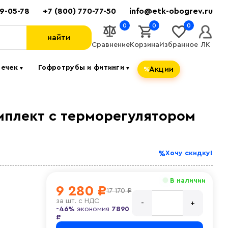
89-05-78
+7 (800) 770-77-50
info@etk-obogrev.ru
0
0
0
найти
Сравнение
Корзина
Избранное
ЛК
течек
Гофротрубы и фитинги
Акции
▼
▼
мплект c терморегулятором
Хочу скидку!
В наличии
9 280 ₽
17 170 ₽
за
шт. с НДС
-46%
экономия
7890
₽