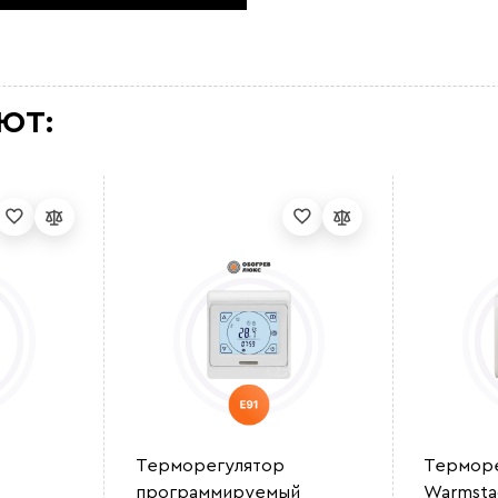
ЮТ:
Терморегулятор
Терморе
программируемый
Warmsta