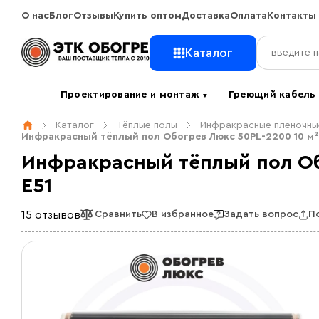
О нас
Блог
Отзывы
Купить оптом
Доставка
Оплата
Контакты
Каталог
Проектирование и монтаж
Греющий кабел
▼
Каталог
Тёплые полы
Инфракрасные пленочны
Инфракрасный тёплый пол Обогрев Люкс 50PL-2200 10 м²
Инфракрасный тёплый пол Об
E51
15 отзывов
Сравнить
В избранное
Задать вопрос
П