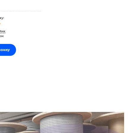
ку:
₽
клик
ом
рзину