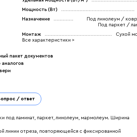
Удельная мощность (Вт/м²)
Мощность (Вт)
Назначение
Под линолеум / ковр
Под паркет / ла
Монтаж
Сухой м
Все характеристики >
ный пакет документов
р аналогов
двери
Вопрос / ответ
ки под ламинат, паркет, линолеум, мармолеум. Ширина
ой линии отреза, повторяющейся с фиксированной