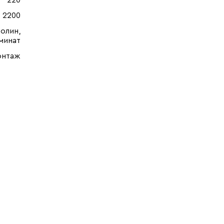
220
2200
олин,
минат
онтаж