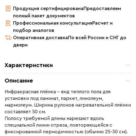
Продукция сертифицирована
Предоставляем
полный пакет документов
Профессиональная консультация
Расчет и
подбор аналогов
Оперативная доставка
По всей России и СНГ до
двери
Характеристики
Площадь обогрева (м2)
13.0
Описание
Удельная мощность (Вт/м²)
220
Инфракрасная плёнка ‒ вид теплого пола для
Мощность (Вт)
2860
установки под ламинат, паркет, линолеум,
Назначение
Под линолеум / ковролин,
мармолеум. Ширина рулонов нагревательной плёнки
Под паркет / ламинат
составляет 50 см.
Полосу требуемой длины нарезают вдоль
Монтаж
Сухой монтаж
специальной линии отреза, повторяющейся с
Макс. рабочая температура (C)
+65
фиксированной периодичностью (обычно 25-30 см).