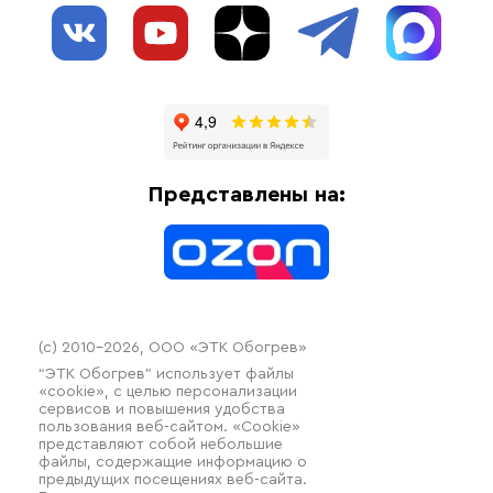
О нас
Взрывозащищенное оборудование
Обогрев трубопроводов
Блог
Системы защиты от протечки
Отзывы
Гофрированные трубы и фиттинги
Доставка
Отопительное оборудование
Оплата
Термочехлы
Представлены на:
Контакты
Распродажа
(c) 2010–2026, ООО «ЭТК Обогрев»
“ЭТК Обогрев” использует файлы
«cookie», с целью персонализации
сервисов и повышения удобства
пользования веб-сайтом. «Cookie»
представляют собой небольшие
файлы, содержащие информацию о
предыдущих посещениях веб-сайта.