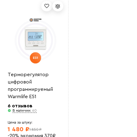
Выберите
файл
Терморегулятор
цифровой
программируемый
Warmlife E51
6 отзывов
В наличии:
60
Цена за штуку:
1 480 ₽
1 850 ₽
-20%
экономия
370
₽