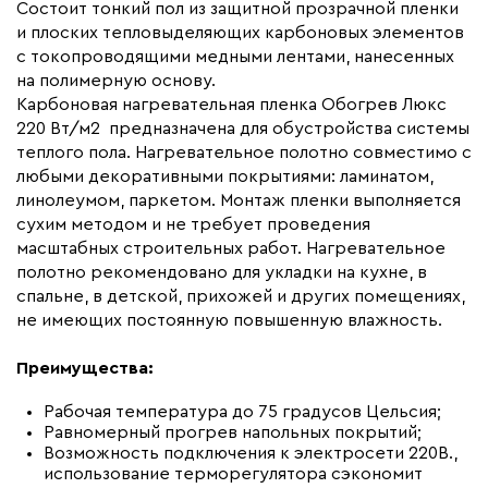
Макс. ток нагрузки (А)
13.0
Состоит тонкий пол из защитной прозрачной пленки
и плоских тепловыделяющих карбоновых элементов
Ширина (мм)
500
с токопроводящими медными лентами, нанесенных
Толщина (мм)
0,34
на полимерную основу.
Карбоновая нагревательная пленка Обогрев Люкс
Длина установочного провода, м
2x13
220 Вт/м2 предназначена для обустройства системы
Страна производства
Россия
теплого пола. Нагревательное полотно совместимо с
Гарантия (год)
любыми декоративными покрытиями: ламинатом,
7
линолеумом, паркетом. Монтаж пленки выполняется
Срок службы(год)
15
сухим методом и не требует проведения
Вес (кг)
6,89
масштабных строительных работ. Нагревательное
полотно рекомендовано для укладки на кухне, в
Коллекция
Комплекты Обогрев Люкс
спальне, в детской, прихожей и других помещениях,
50PL
не имеющих постоянную повышенную влажность.
Бренд
Обогрев Люкс
Преимущества:
Рабочая температура до 75 градусов Цельсия;
Равномерный прогрев напольных покрытий;
Возможность подключения к электросети 220В.,
использование терморегулятора сэкономит