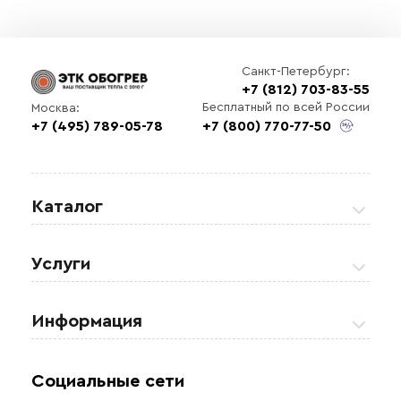
Санкт-Петербург:
+7 (812) 703-83-55
Бесплатный по всей России
Москва:
+7 (495) 789-05-78
+7 (800) 770-77-50
Каталог
Греющие кабели
Услуги
Теплые полы
Обогрев кровли и водостоков
Информация
Регулирующая аппаратура
Обогрев открытых площадей
Акции
Комплектующие материалы
Социальные сети
Обогрев резервуаров