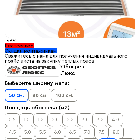
-46%
Бестселлер
Скидки монтажникам
Свяжитесь с нами для получения индивидуального
прайс-листа на закупку теплых полов
Обогрев
Люкс
Выберите ширину мата:
50 см.
80 см.
100 см.
Площадь обогрева (м2)
0.5
1.0
1.5
2.0
2.5
3.0
3.5
4.0
4.5
5.0
5.5
6.0
6.5
7.0
7.5
8.0