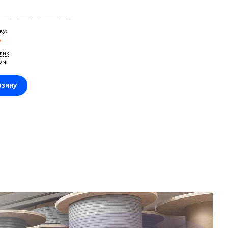
ку:
₽
клик
ом
рзину