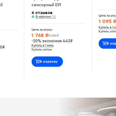
й
сенсорный E91
6 отзывов
Цена за шту
В наличии:
32
1 095 
Купить в 1 
Цена за штуку:
Купить опт
1 768 ₽
2 210 ₽
-20%
экономия
442
₽
В ко
Купить в 1 клик
0
₽
Купить оптом
В корзину