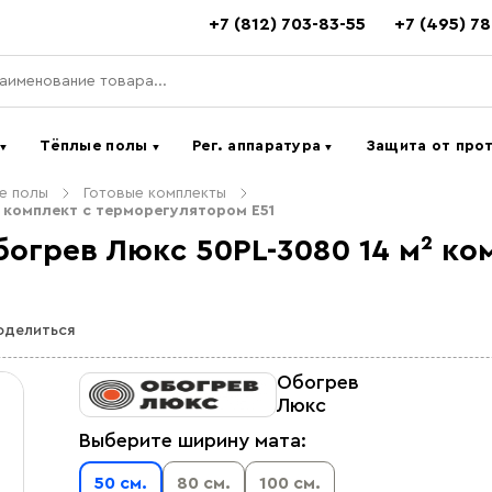
+7 (812) 703-83-55
+7 (495) 7
ь
Тёплые полы
Рег. аппаратура
Защита от про
▼
▼
▼
е полы
Готовые комплекты
 комплект c терморегулятором E51
огрев Люкс 50PL-3080 14 м² ко
оделиться
Обогрев
Люкс
Выберите ширину мата:
50 см.
80 см.
100 см.