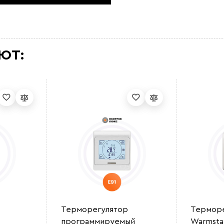
ЮТ:
Терморегулятор
Терморе
программируемый
Warmsta