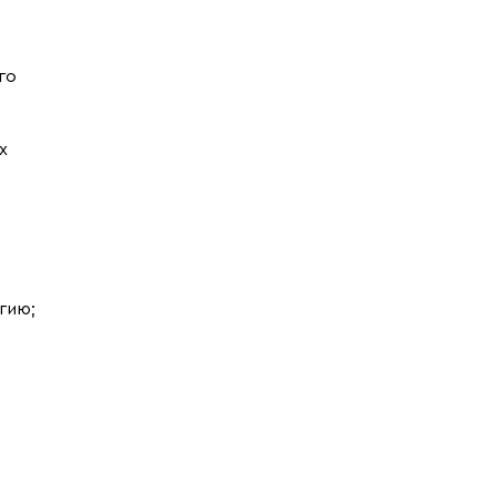
го
х
гию;