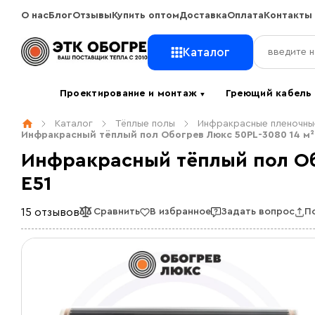
О нас
Блог
Отзывы
Купить оптом
Доставка
Оплата
Контакты
Каталог
Проектирование и монтаж
Греющий кабел
▼
Каталог
Тёплые полы
Инфракрасные пленочны
Инфракрасный тёплый пол Обогрев Люкс 50PL-3080 14 м²
Инфракрасный тёплый пол Об
E51
15 отзывов
Сравнить
В избранное
Задать вопрос
П