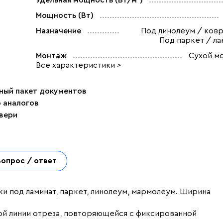
Удельная мощность (Вт/м²)
Мощность (Вт)
Назначение
Под линолеум / ковр
Под паркет / ла
Монтаж
Сухой м
Все характеристики >
ный пакет документов
р аналогов
двери
Вопрос / ответ
ки под ламинат, паркет, линолеум, мармолеум. Ширина
ой линии отреза, повторяющейся с фиксированной