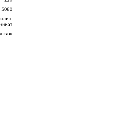
220
3080
олин,
минат
онтаж