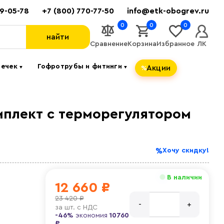
89-05-78
+7 (800) 770-77-50
info@etk-obogrev.ru
0
0
0
найти
Сравнение
Корзина
Избранное
ЛК
течек
Гофротрубы и фитинги
Акции
▼
▼
мплект c терморегулятором
Хочу скидку!
В наличии
12 660 ₽
23 420 ₽
за
шт. с НДС
-46%
экономия
10760
₽