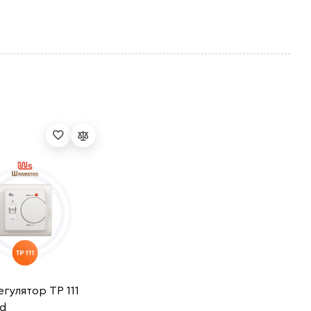
гулятор ТР 111
d