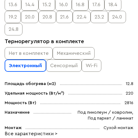
13.6
14.4
15.2
16.0
16.8
17.6
18.4
19.2
20.0
20.8
21.6
22.4
23.2
24.0
24.8
Терморегулятор в комплекте
Нет в комплекте
Механический
Электронный
Сенсорный
Wi-Fi
Площадь обогрева (м2)
12.8
Удельная мощность (Вт/м²)
220
Мощность (Вт)
2816
Назначение
Под линолеум / ковролин,
Под паркет / ламинат
Монтаж
Сухой монтаж
Все характеристики >