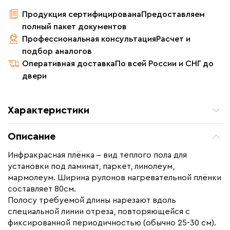
Продукция сертифицирована
Предоставляем
полный пакет документов
Профессиональная консультация
Расчет и
подбор аналогов
Оперативная доставка
По всей России и СНГ до
двери
Характеристики
Площадь обогрева (м2)
12.8
Описание
Удельная мощность (Вт/м²)
220
Инфракрасная плёнка ‒ вид теплого пола для
Мощность (Вт)
2816
установки под ламинат, паркет, линолеум,
Назначение
Под линолеум / ковролин,
мармолеум. Ширина рулонов нагревательной плёнки
Под паркет / ламинат
составляет 80см.
Полосу требуемой длины нарезают вдоль
Монтаж
Сухой монтаж
специальной линии отреза, повторяющейся с
Макс. рабочая температура (C)
+65
фиксированной периодичностью (обычно 25-30 см).