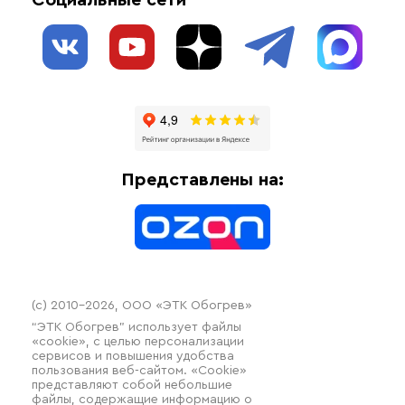
Социальные сети
Обогрев резервуаров
О нас
Взрывозащищенное оборудование
Обогрев трубопроводов
Блог
Системы защиты от протечки
Отзывы
Гофрированные трубы и фиттинги
Доставка
Отопительное оборудование
Оплата
Термочехлы
Представлены на:
Контакты
Распродажа
(c) 2010–2026, ООО «ЭТК Обогрев»
“ЭТК Обогрев” использует файлы
«cookie», с целью персонализации
сервисов и повышения удобства
пользования веб-сайтом. «Cookie»
представляют собой небольшие
файлы, содержащие информацию о