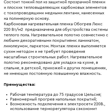
Макс. ток нагрузки (А)
12.8
Состоит тонкий пол из защитной прозрачной пленки
и плоских тепловыделяющих карбоновых элементов
Ширина (мм)
800
с токопроводящими медными лентами, нанесенных
Толщина (мм)
0,34
на полимерную основу.
Карбоновая нагревательная пленка Обогрев Люкс
Длина установочного провода, м
2x13
220 Вт/м2 предназначена для обустройства системы
Страна производства
Россия
теплого пола. Нагревательное полотно совместимо с
Гарантия (год)
любыми декоративными покрытиями: ламинатом,
7
линолеумом, паркетом. Монтаж пленки выполняется
Срок службы(год)
15
сухим методом и не требует проведения
Вес (кг)
9,6
масштабных строительных работ. Нагревательное
полотно рекомендовано для укладки на кухне, в
Коллекция
Комплекты Обогрев Люкс
спальне, в детской, прихожей и других помещениях,
80PL
не имеющих постоянную повышенную влажность.
Бренд
Обогрев Люкс
Преимущества:
Рабочая температура до 75 градусов Цельсия;
Равномерный прогрев напольных покрытий;
Возможность подключения к электросети 220В.,
использование терморегулятора сэкономит