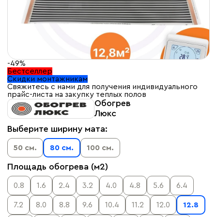
-49%
Бестселлер
Скидки монтажникам
Свяжитесь с нами для получения индивидуального
прайс-листа на закупку теплых полов
Обогрев
Люкс
Выберите ширину мата:
50 см.
80 см.
100 см.
Площадь обогрева (м2)
0.8
1.6
2.4
3.2
4.0
4.8
5.6
6.4
7.2
8.0
8.8
9.6
10.4
11.2
12.0
12.8