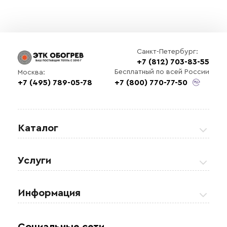
Санкт-Петербург:
+7 (812) 703-83-55
Бесплатный по всей России
Москва:
+7 (495) 789-05-78
+7 (800) 770-77-50
Каталог
Греющие кабели
Услуги
Теплые полы
Обогрев кровли и водостоков
Информация
Регулирующая аппаратура
Обогрев открытых площадей
Акции
Комплектующие материалы