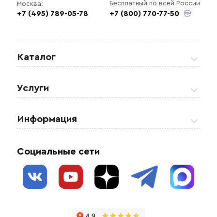
Бесплатный по всей России
Москва:
+7 (495) 789-05-78
+7 (800) 770-77-50
Каталог
Греющие кабели
Услуги
Теплые полы
Обогрев кровли и водостоков
Информация
Регулирующая аппаратура
Обогрев открытых площадей
Акции
Комплектующие материалы
Социальные сети
Обогрев резервуаров
О нас
Взрывозащищенное оборудование
Обогрев трубопроводов
Блог
Системы защиты от протечки
Отзывы
Гофрированные трубы и фиттинги