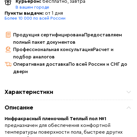
Курьером:
бесплатно
, завтра
В вашем городе
Пункты выдачи:
от 1 дня
Более 10 000 по всей России
Продукция сертифицирована
Предоставляем
полный пакет документов
Профессиональная консультация
Расчет и
подбор аналогов
Оперативная доставка
По всей России и СНГ до
двери
Характеристики
Площадь обогрева (м2)
1.0
Описание
Удельная мощность (Вт/м²)
220
Инфракрасный пленочный Теплый пол №1
Мощность (Вт)
220
предназначен для обеспечения комфортной
Назначение
Под линолеум / ковролин,
температуры поверхности пола, быстрее других
Под паркет / ламинат