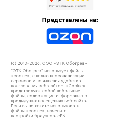
Доставка
Отопительное оборудование
Оплата
Термочехлы
Представлены на:
Контакты
Распродажа
(c) 2010–2026, ООО «ЭТК Обогрев»
“ЭТК Обогрев” использует файлы
«cookie», с целью персонализации
сервисов и повышения удобства
пользования веб-сайтом. «Cookie»
представляют собой небольшие
файлы, содержащие информацию о
предыдущих посещениях веб-сайта.
Если вы не хотите использовать
файлы «cookie», измените
настройки браузера. ePN