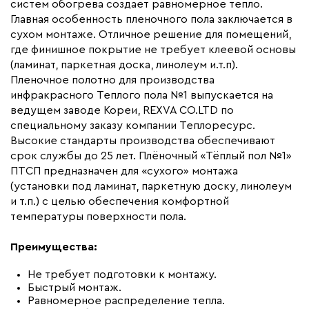
систем обогрева создает равномерное тепло.
Главная особенность пленочного пола заключается в
Монтаж
Сухой монтаж
сухом монтаже. Отличное решение для помещений,
Макс. рабочая температура (C)
+65
где финишное покрытие не требует клеевой основы
Макс. ток нагрузки (А)
1.0
(ламинат, паркетная доска, линолеум и.т.п).
Пленочное полотно для производства
Ширина (мм)
500
инфракрасного Теплого пола №1 выпускается на
Толщина (мм)
0,34
ведущем заводе Кореи, REXVA CO.LTD по
специальному заказу компании Теплоресурс.
Длина установочного провода, м
2x4
Высокие стандарты производства обеспечивают
Страна производства
Россия
срок службы до 25 лет. Плёночный «Тёплый пол №1»
Гарантия (год)
ПТСП предназначен для «сухого» монтажа
7
(установки под ламинат, паркетную доску, линолеум
Срок службы(год)
15
и т.п.) с целью обеспечения комфортной
Вес (кг)
0,5
температуры поверхности пола.
Коллекция
Пленочный теплый пол
Преимущества:
ПТСП
Бренд
Теплый пол №1
Не требует подготовки к монтажу.
Быстрый монтаж.
Высота (мм)
150
Равномерное распределение тепла.