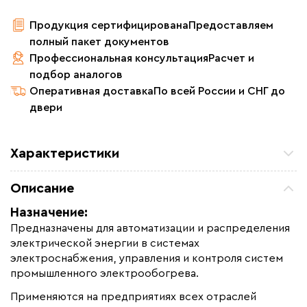
Продукция сертифицирована
Предоставляем
полный пакет документов
Профессиональная консультация
Расчет и
подбор аналогов
Оперативная доставка
По всей России и СНГ до
двери
Характеристики
Макс. ток нагрузки (А)
20
Описание
Гарантия (год)
1
Назначение:
Срок службы(год)
10
Предназначены для автоматизации и распределения
Коллекция
Шкафы управления ТС
электрической энергии в системах
электроснабжения, управления и контроля систем
Бренд
ССТ Premium
промышленного электрообогрева.
Применяются на предприятиях всех отраслей