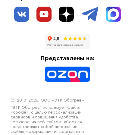
О нас
Взрывозащищенное оборудование
Обогрев трубопроводов
Блог
Системы защиты от протечки
Отзывы
Гофрированные трубы и фиттинги
Доставка
Отопительное оборудование
Оплата
Термочехлы
Представлены на:
Контакты
Распродажа
(c) 2010–2026, ООО «ЭТК Обогрев»
“ЭТК Обогрев” использует файлы
«cookie», с целью персонализации
сервисов и повышения удобства
пользования веб-сайтом. «Cookie»
представляют собой небольшие
файлы, содержащие информацию о