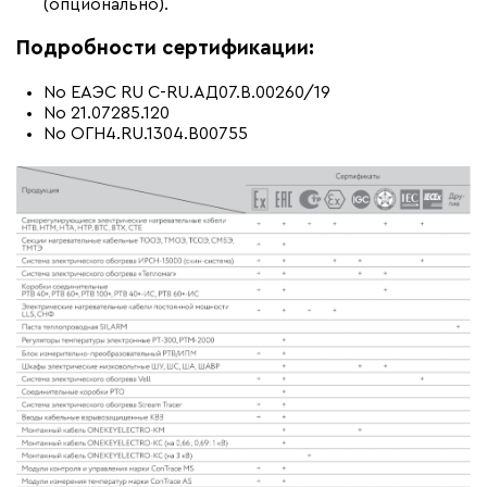
(опционально).
Подробности сертификации:
No ЕАЭС RU C-RU.АД07.В.00260/19
No 21.07285.120
No ОГН4.RU.1304.B00755