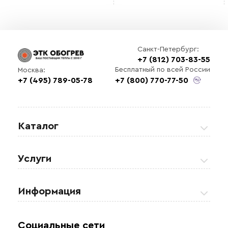
Санкт-Петербург:
+7 (812) 703-83-55
Бесплатный по всей России
Москва:
+7 (495) 789-05-78
+7 (800) 770-77-50
Выберите
файл
Каталог
Греющие кабели
Услуги
Теплые полы
Обогрев кровли и водостоков
Информация
Регулирующая аппаратура
Обогрев открытых площадей
Акции
Комплектующие материалы
Социальные сети
Обогрев резервуаров