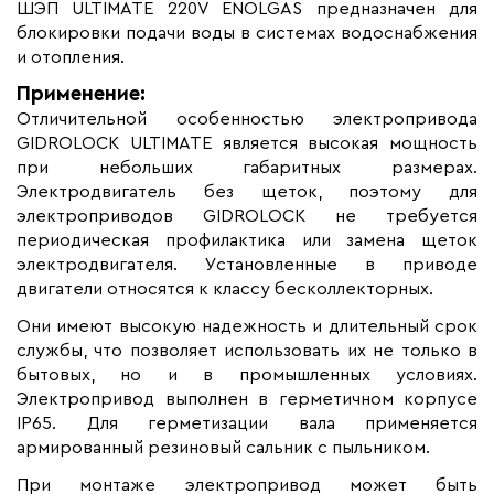
Страна производства
Россия
ШЭП ULTIMATE 220V ENOLGAS предназначен для
блокировки подачи воды в системах водоснабжения
Гарантия (год)
10
и отопления.
Вес (кг)
0.94
Применение:
Коллекция
Краны с
Отличительной особенностью электропривода
электроприводом ШЭП
GIDROLOCK ULTIMATE является высокая мощность
ULTIMATE
при небольших габаритных размерах.
Бренд
Gidrolock
Электродвигатель без щеток, поэтому для
электроприводов GIDROLOCK не требуется
Материал
Латунь; Сталь
периодическая профилактика или замена щеток
электродвигателя. Установленные в приводе
двигатели относятся к классу бесколлекторных.
Они имеют высокую надежность и длительный срок
службы, что позволяет использовать их не только в
бытовых, но и в промышленных условиях.
Электропривод выполнен в герметичном корпусе
IP65. Для герметизации вала применяется
армированный резиновый сальник с пыльником.
При монтаже электропривод может быть