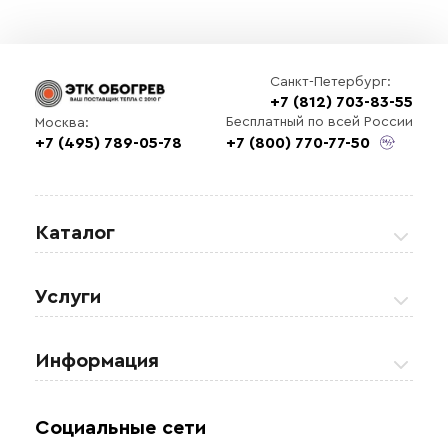
Санкт-Петербург:
+7 (812) 703-83-55
Бесплатный по всей России
Москва:
+7 (495) 789-05-78
+7 (800) 770-77-50
Каталог
Греющие кабели
Услуги
Теплые полы
Обогрев кровли и водостоков
Информация
Регулирующая аппаратура
Обогрев открытых площадей
Акции
Комплектующие материалы
Социальные сети
Обогрев резервуаров