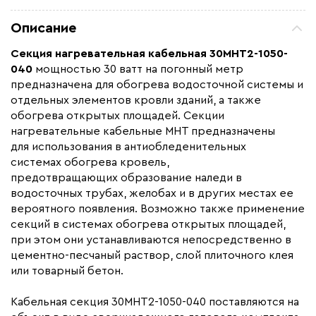
Мощность (Вт)
3710
Описание
Назначение
Для водостоков, Для
кровли, Для открытых
Секция нагревательная кабельная
30МНТ2-1050-
площадей
040
мощностью 30 ватт на погонный метр
предназначена для обогрева водосточной системы и
Монтаж
В стяжку, Внутренний,
отдельных элементов кровли зданий, а также
Наружный
обогрева открытых площадей. Секции
Макс. рабочая температура (C)
+90
нагревательные кабельные МНТ предназначены
Толщина (мм)
7,5
для использования в антиобледенительных
системах обогрева кровель,
Длина установочного провода, м
4
предотвращающих образование наледи в
Страна производства
Россия
водосточных трубах, желобах и в других местах ее
вероятного появления. Возможно также применение
Гарантия (год)
3-5
секций в системах обогрева открытых площадей,
Срок службы(год)
25
при этом они устанавливаются непосредственно в
Область применения
Архитектурный обогрев,
цементно-песчаный раствор, слой плиточного клея
Промышленный обогрев
или товарный бетон.
Тип кабеля
резистивный
Кабельная секция 30МНТ2-1050-040 поставляются на
Коллекция
Секции 30МНТ