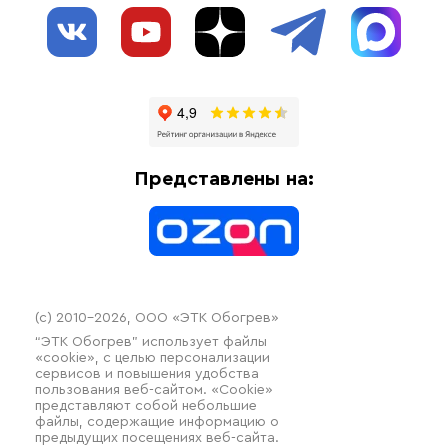
О нас
Взрывозащищенное оборудование
Обогрев трубопроводов
Блог
Системы защиты от протечки
Отзывы
Гофрированные трубы и фиттинги
Доставка
Отопительное оборудование
Оплата
Термочехлы
Представлены на:
Контакты
Распродажа
(c) 2010–2026, ООО «ЭТК Обогрев»
“ЭТК Обогрев” использует файлы
«cookie», с целью персонализации
сервисов и повышения удобства
пользования веб-сайтом. «Cookie»
представляют собой небольшие
файлы, содержащие информацию о
предыдущих посещениях веб-сайта.