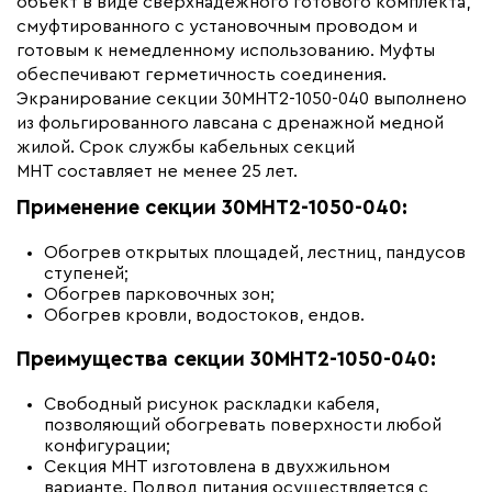
объект в виде сверхнадежного готового комплекта,
Бренд
смуфтированного с установочным проводом и
ССТ Premium
готовым к немедленному использованию. Муфты
Материал
Термопластичный
обеспечивают герметичность соединения.
эластомер
Экранирование секции 30МНТ2-1050-040 выполнено
Минимальный радиус изгиба (мм)
35
из фольгированного лавсана с дренажной медной
жилой. Срок службы кабельных секций
МНТ составляет не менее 25 лет.
Применение секции 30МНТ2-1050-040:
Обогрев открытых площадей, лестниц, пандусов
ступеней;
Обогрев парковочных зон;
Обогрев кровли, водостоков, ендов.
Преимущества секции 30МНТ2-1050-040:
Свободный рисунок раскладки кабеля,
позволяющий обогревать поверхности любой
конфигурации;
Секция МНТ изготовлена в двухжильном
варианте. Подвод питания осуществляется с