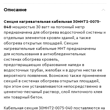
Мощность (Вт)
230
Описание
Назначение
Для водостоков, Для
кровли, Для открытых
Секция нагревательная кабельная
30МНТ2-0075-
площадей
040
мощностью 30 ватт на погонный метр
Монтаж
В стяжку, Внутренний,
предназначена для обогрева водосточной системы и
Наружный
отдельных элементов кровли зданий, а также
Макс. рабочая температура (C)
+90
обогрева открытых площадей. Секции
нагревательные кабельные МНТ предназначены
Толщина (мм)
7,5
для использования в антиобледенительных
Длина установочного провода, м
4
системах обогрева кровель,
предотвращающих образование наледи в
Страна производства
Россия
водосточных трубах, желобах и в других местах ее
Гарантия (год)
3-5
вероятного появления. Возможно также применение
Срок службы(год)
25
секций в системах обогрева открытых площадей,
при этом они устанавливаются непосредственно в
Область применения
Архитектурный обогрев,
цементно-песчаный раствор, слой плиточного клея
Промышленный обогрев
или товарный бетон.
Тип кабеля
резистивный
Кабельная секция 30МНТ2-0075-040 поставляются на
Коллекция
Секции 30МНТ