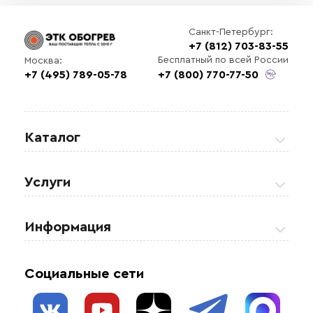
Санкт-Петербург:
+7 (812) 703-83-55
Бесплатный по всей России
Москва:
+7 (495) 789-05-78
+7 (800) 770-77-50
Каталог
Греющие кабели
Услуги
Теплые полы
Обогрев кровли и водостоков
Информация
Регулирующая аппаратура
Обогрев открытых площадей
Акции
Комплектующие материалы
Социальные сети
Обогрев резервуаров
О нас
Взрывозащищенное оборудование
Обогрев трубопроводов