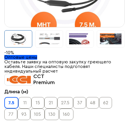
-10%
Оптовые цены
Оставьте заявку на оптовую закупку греющего
кабеля. Наши специалисты подготовят
индивидуальный расчет
ССТ
Premium
Длина (м)
7.5
11
15
21
27.5
37
48
62
77
93
105
130
160