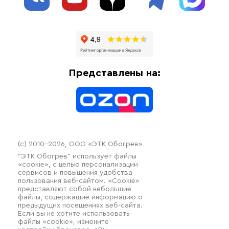
Блог
Системы защиты от протечки
Отзывы
Гофрированные трубы и фиттинги
Доставка
Отопительное оборудование
Оплата
Термочехлы
Представлены на:
Контакты
Распродажа
(c) 2010–2026, ООО «ЭТК Обогрев»
“ЭТК Обогрев” использует файлы
«cookie», с целью персонализации
сервисов и повышения удобства
пользования веб-сайтом. «Cookie»
представляют собой небольшие
файлы, содержащие информацию о
предыдущих посещениях веб-сайта.
Если вы не хотите использовать
файлы «cookie», измените