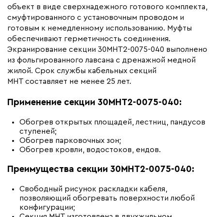
объект в виде сверхнадежного готового комплекта,
Бренд
ССТ Premium
смуфтированного с установочным проводом и
Материал
Термопластичный
готовым к немедленному использованию. Муфты
эластомер
обеспечивают герметичность соединения.
Экранирование секции 30МНТ2-0075-040 выполнено
Минимальный радиус изгиба (мм)
35
из фольгированного лавсана с дренажной медной
жилой. Срок службы кабельных секций
МНТ составляет не менее 25 лет.
Применение секции 30МНТ2-0075-040:
Обогрев открытых площадей, лестниц, пандусов
ступеней;
Обогрев парковочных зон;
Обогрев кровли, водостоков, ендов.
Преимущества секции 30МНТ2-0075-040:
Свободный рисунок раскладки кабеля,
позволяющий обогревать поверхности любой
конфигурации;
Секция МНТ изготовлена в двухжильном