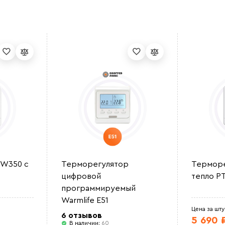
 W350 с
Терморегулятор
Терморе
цифровой
тепло РТ
программируемый
Warmlife E51
Цена за шту
6 отзывов
5 690 
В наличии:
60