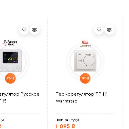
гулятор Русское
Терморегулятор ТР 111
-15
Warmstad
ку:
Цена за штуку:
₽
1 095 ₽