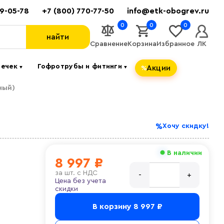
89-05-78
+7 (800) 770-77-50
info@etk-obogrev.ru
0
0
0
найти
Сравнение
Корзина
Избранное
ЛК
течек
Гофротрубы и фитинги
Акции
▼
▼
ный)
Хочу скидку!
В наличии
8 997 ₽
за
шт. с НДС
Цена без учета
скидки
В корзину
8 997 ₽