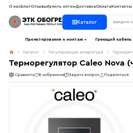
О нас
Блог
Отзывы
Купить оптом
Доставка
Оплата
Контакты
Каталог
Проектирование и монтаж
Греющий кабел
▼
Каталог
Регулирующая аппаратура
Терморегу
Терморегулятор Caleo Nova (
Сравнить
В избранное
Задать вопрос
Поделиться