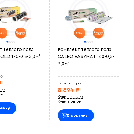
т теплого пола
Комплект теплого пола
OLD 170-0,5-2,0м²
CALEO EASYMAT 140-0,5-
3,0м²
ку:
₽
Цена за штуку:
8 894 ₽
клик
ом
Купить в 1 клик
Купить оптом
рзину
В корзину