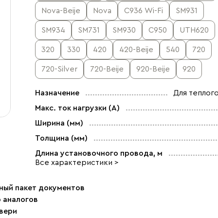
Nova-Beije
Nova
С936 Wi-Fi
SM931
SM934
SM731
SM930
C950
UTH620
320
330
420
420-Beije
540
720
720-Silver
720-Beije
920-Beije
920
Назначение
Для теплого
Макс. ток нагрузки (А)
Ширина (мм)
Толщина (мм)
Длина установочного провода, м
Все характеристики >
ный пакет документов
р аналогов
двери