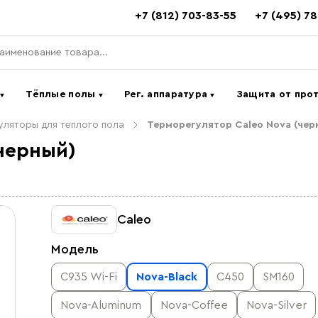
+7 (812) 703-83-55
+7 (495) 7
ь
Тёплые полы
Рег. аппаратура
Защита от про
▼
▼
▼
ляторы для теплого пола
Терморегулятор Caleo Nova (чер
черный)
Caleo
Модель
С935 Wi-Fi
Nova-Black
C450
SM160
Nova-Aluminum
Nova-Coffee
Nova-Silver