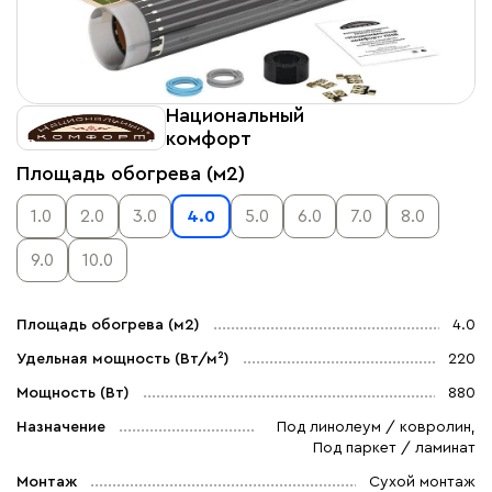
Национальный
комфорт
Площадь обогрева (м2)
1.0
2.0
3.0
4.0
5.0
6.0
7.0
8.0
9.0
10.0
Площадь обогрева (м2)
4.0
Удельная мощность (Вт/м²)
220
Мощность (Вт)
880
Назначение
Под линолеум / ковролин,
Под паркет / ламинат
Монтаж
Сухой монтаж