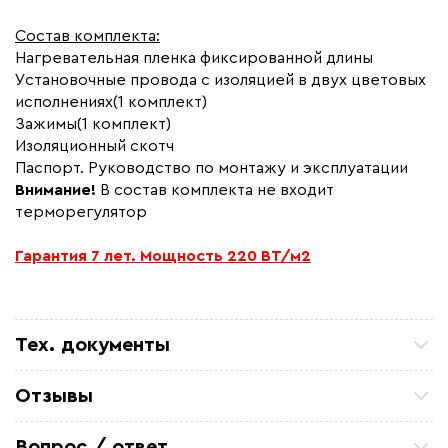
Макс. ток нагрузки (А)
4
Состав комплекта:
Ширина (мм)
500
Нагревательная пленка фиксированной длины
Толщина (мм)
0,4
Установочные провода с изоляцией в двух цветовых
исполнениях(1 комплект)
Длина установочного провода, м
2x6,1
Зажимы(1 комплект)
Страна производства
Россия
Изоляционный скотч
Гарантия (год)
Паспорт. Руководство по монтажу и эксплуатации
7
Внимание!
В состав комплекта не входит
Срок службы(год)
15
терморегулятор
Вес (кг)
2,4
Гарантия 7 лет. Мощность 220 ВТ/м2
Коллекция
"Национальный
комфорт" ПНК
Бренд
Национальный комфорт
Минимальная температура(C)
5
Тех. документы
Артикул
100035778100
Паспорт и Руководство по эксплуатации
Отзывы
СЭО.00002.04 РЭ(П)
Петр П
ТСЖ 15/43 Закупали кабель для очистных
Вопрос / ответ