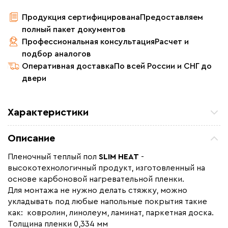
Продукция сертифицирована
Предоставляем
полный пакет документов
Профессиональная консультация
Расчет и
подбор аналогов
Оперативная доставка
По всей России и СНГ до
двери
Характеристики
Площадь обогрева (м2)
4.0
Описание
Удельная мощность (Вт/м²)
220
Пленочный теплый пол
SLIM HEAT
-
Мощность (Вт)
880
высокотехнологичный продукт, изготовленный на
Назначение
Под линолеум / ковролин,
основе карбоновой нагревательной пленки.
Под паркет / ламинат
Для монтажа не нужно делать стяжку, можно
укладывать под любые напольные покрытия такие
Монтаж
Сухой монтаж
как: ковролин, линолеум, ламинат, паркетная доска.
Макс. рабочая температура (C)
+65
Толщина пленки 0,334 мм