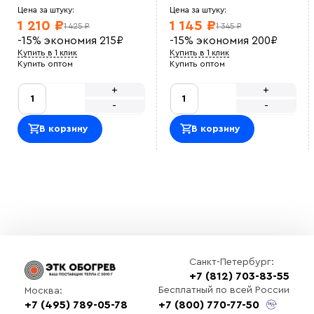
крепеж. кабель не перегревается
Цена за штуку:
Цена за штуку:
Ольга
1 210 ₽
1 145 ₽
1 425 ₽
1 345 ₽
Приятно сотрудничать. Закупали кабель для
-15%
экономия
215
₽
-15%
экономия
200
₽
производственной зоны, по документам все в
порядке и в срок.
Купить в 1 клик
Купить в 1 клик
Василий М
Купить оптом
Купить оптом
ОТличный саморег , покупался на отрез , адекватная
цена.<br> Использовали для обогрева емкости с
+
+
водой зимой, на производстве<br>
-
-
Оставить отзыв
В корзину
В корзину
Санкт-Петербург:
Выберите
+7 (812) 703-83-55
файл
Бесплатный по всей России
Москва:
+7 (495) 789-05-78
+7 (800) 770-77-50