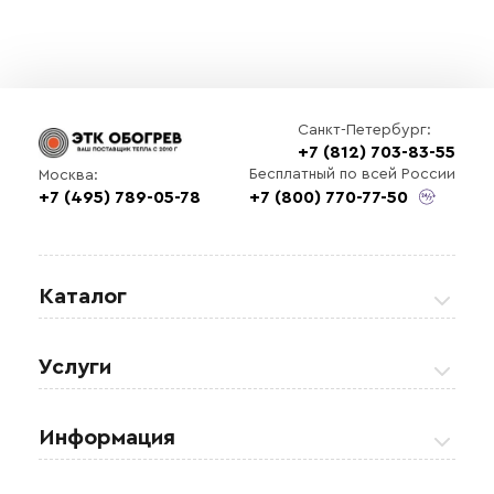
Санкт-Петербург:
+7 (812) 703-83-55
Бесплатный по всей России
Москва:
+7 (495) 789-05-78
+7 (800) 770-77-50
Каталог
Греющие кабели
Услуги
Теплые полы
Обогрев кровли и водостоков
Информация
Регулирующая аппаратура
Обогрев открытых площадей
Акции
Комплектующие материалы