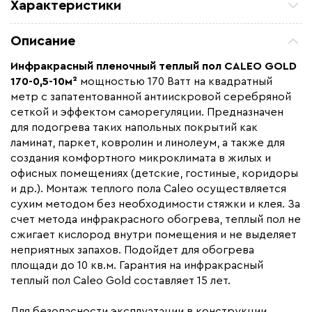
Характеристики
Площадь обогрева (м2)
10.0
Описание
Удельная мощность (Вт/м²)
170
Инфракрасный пленочный теплый пол CALEO GOLD
Мощность (Вт)
1700
170-0,5-10м²
мощностью 170 Ватт на квадратный
Назначение
Под линолеум / ковролин,
метр с запатентованной антиискровой серебряной
Под паркет / ламинат
сеткой и эффектом саморегуляции. Предназначен
для подогрева таких напольных покрытий как
Монтаж
Сухой монтаж
ламинат, паркет, ковролин и линолеум, а также для
Макс. рабочая температура (C)
+90
создания комфортного микроклимата в жилых и
Макс. ток нагрузки (А)
7,7
офисных помещениях (детские, гостиные, коридоры
и др.). Монтаж теплого пола Caleo осуществляется
Ширина (мм)
500
сухим методом без необходимости стяжки и клея. За
Толщина (мм)
0,34
счет метода инфракрасного обогрева, теплый пол не
сжигает кислород внутри помещения и не выделяет
Длина установочного провода, м
2х5,5
неприятных запахов. Подойдет для обогрева
Страна производства
Южная Корея
площади до 10 кв.м. Гарантия на инфракрасный
Гарантия (год)
теплый пол Caleo Gold составляет 15 лет.
15
Срок службы(год)
15
Для безопасности эксплуатации в конструкции