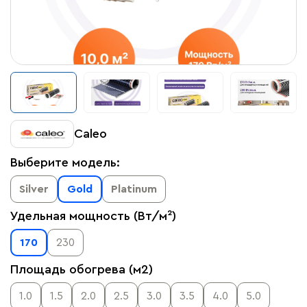
Caleo
Выберите модель:
Silver
Gold
Platinum
Удельная мощность (Вт/м²)
170
230
Площадь обогрева (м2)
1.0
1.5
2.0
2.5
3.0
3.5
4.0
5.0