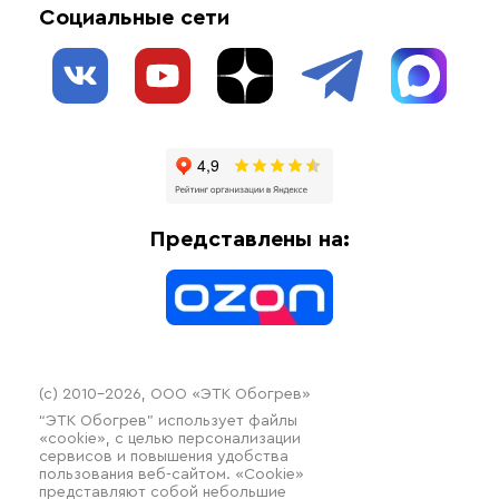
Социальные сети
Обогрев резервуаров
О нас
Взрывозащищенное оборудование
Обогрев трубопроводов
Блог
Системы защиты от протечки
Отзывы
Гофрированные трубы и фиттинги
Доставка
Отопительное оборудование
Оплата
Термочехлы
Представлены на:
Контакты
Распродажа
(c) 2010–2026, ООО «ЭТК Обогрев»
“ЭТК Обогрев” использует файлы
«cookie», с целью персонализации
сервисов и повышения удобства
пользования веб-сайтом. «Cookie»
представляют собой небольшие