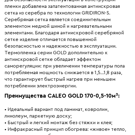
Вес (кг)
6.16
пленки добавлена запатентованная антиискровая
сетка из серебра по технологии GRIDIRON-S.
Коллекция
Caleo gold
Серебряная сетка является соединительным
Бренд
Caleo
элементом медной шиной и нагревательными
элементами. Благодаря антиискровой серебряной
сетке изделие отличается повышенной
безопасностью и надежностью в эксплуатации.
Термопленка серии GOLD дополнительно к
антиискровой сетке обладает эффектом
саморегуляции: при увеличении температуры пола
потребляемая мощность снижается в 1,5...1,8 раза,
что гарантирует быстрый нагрев при меньшем
потреблении электроэнергии.
Преимущества CALEO GOLD 170-0,5-10м²:
• Идеальный вариант под ламинат, ковролин,
линолеум, паркетную доску;
• Быстрый и легкий монтаж без стяжки и клея;
• Инфракрасный принцип обогрева: «живое» тепло,