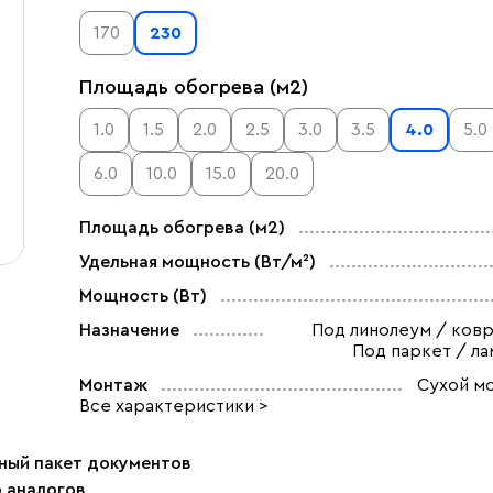
170
230
Площадь обогрева (м2)
1.0
1.5
2.0
2.5
3.0
3.5
4.0
5.0
6.0
10.0
15.0
20.0
Площадь обогрева (м2)
Удельная мощность (Вт/м²)
Мощность (Вт)
Назначение
Под линолеум / ковр
Под паркет / ла
Монтаж
Сухой м
Все характеристики >
ный пакет документов
р аналогов