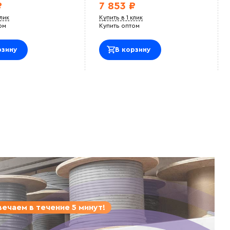
₽
7 853 ₽
клик
Купить в 1 клик
ом
Купить оптом
рзину
В корзину
ечаем в течение 5 минут!