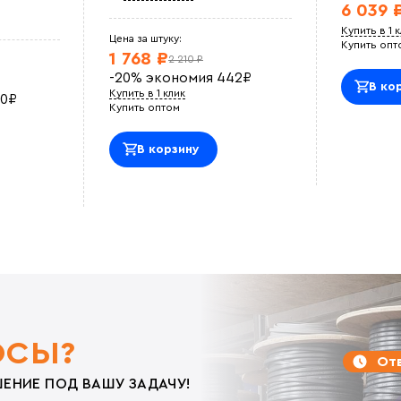
6 039 
Купить в 1 
Цена за штуку:
Купить опт
1 768 ₽
2 210 ₽
-20%
экономия
442
₽
В ко
Купить в 1 клик
0
₽
Купить оптом
В корзину
ОСЫ?
Отв
ЕНИЕ ПОД ВАШУ ЗАДАЧУ!