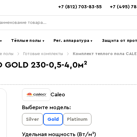
+7 (812) 703-83-55
+7 (495) 7
ь
Тёплые полы
Рег. аппаратура
Защита от про
▼
▼
▼
е полы
Готовые комплекты
Комплект теплого пола CALE
 GOLD 230-0,5-4,0м²
Caleo
Выберите модель:
Silver
Gold
Platinum
Удельная мощность (Вт/м²)