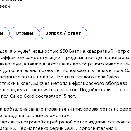
двери
ты
Отзывы
Вопрос / ответ
30-0,5-4,0м²
мощностью 230 Ватт на квадратный метр с
 эффектом саморегуляции. Предназначен для подогрева 
 линолеум, а также для создания комфортного микроклим
дополнительно позволяет использовать теплые полы Ca
ервые этажи и цоколи). Монтаж теплого пола Caleo
тяжки и клея. За счет метода инфракрасного обогрева,
 не выделяет неприятных запахов. Подойдет для обогре
пол Caleo Gold составляет 15 лет.
и добавлена запатентованная антиискровая сетка из сер
тся соединительным элементом
даря антиискровой серебряной сетке изделие отличаетс
атации. Термопленка серии GOLD дополнительно к