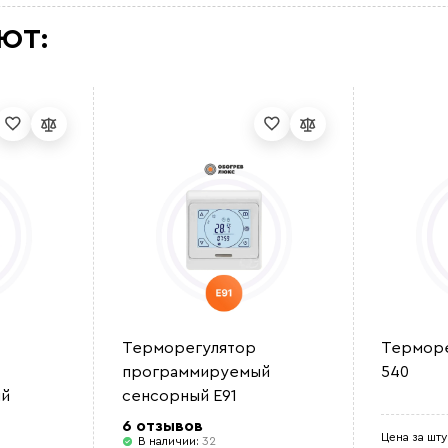
ЮТ:
Терморегулятор
Терморе
программируемый
540
й
сенсорный E91
6 отзывов
Цена за шту
В наличии:
32