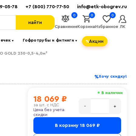
89-05-78
+7 (800) 770-77-50
info@etk-obogrev.ru
0
0
0
найти
Сравнение
Корзина
Избранное
ЛК
течек
Гофротрубы и фитинги
Акции
▼
▼
O GOLD 230-0,5-4,0м²
Хочу скидку!
В наличии
18 069 ₽
за
шт. с НДС
Цена без учета
скидки
В корзину
18 069 ₽