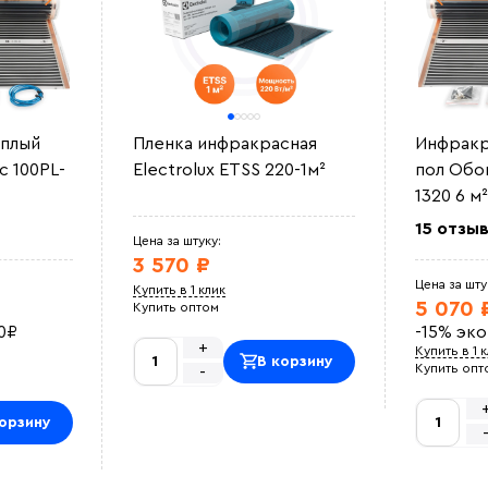
плый
Пленка инфракрасная
Инфракр
 100PL-
Electrolux ETSS 220-1м²
пол Обо
1320 6 м
15 отзы
Цена за штуку:
3 570 ₽
Цена за шту
Купить в 1 клик
5 070 
Купить оптом
0
₽
-15%
эк
+
Купить в 1 
В корзину
Купить опт
-
орзину