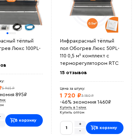
асный тёплый
Инфракрасный тёплый
грев Люкс 100PL-
пол Обогрев Люкс 50PL-
²
110 0,5 м² комплект c
терморегулятором RTC
вов
15 отзывов
ку:
₽
5 965 ₽
Цена за штуку:
ономия
895
₽
1 720 ₽
3 180 ₽
клик
-46%
экономия
1460
₽
ом
Купить в 1 клик
Купить оптом
+
В корзину
-
+
В корзину
-