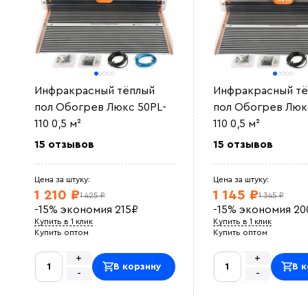
Инфракрасный тёплый
Инфракрасный тё
пол Обогрев Люкс 50PL-
пол Обогрев Люкс
110 0,5 м²
110 0,5 м²
15 отзывов
15 отзывов
Цена за штуку:
Цена за штуку:
1 210 ₽
1 145 ₽
1 425 ₽
1 345 ₽
-15%
экономия
215
₽
-15%
экономия
20
Купить в 1 клик
Купить в 1 клик
Купить оптом
Купить оптом
+
+
В корзину
В к
-
-