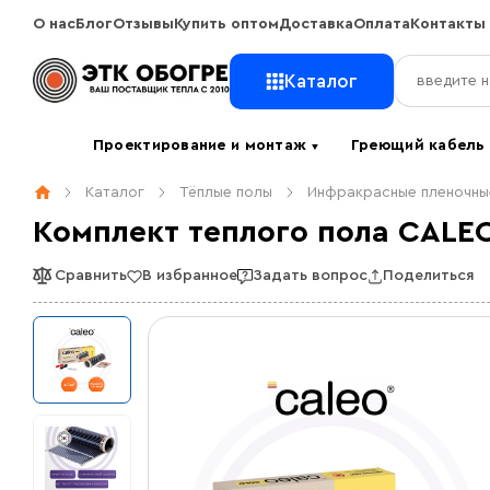
О нас
Блог
Отзывы
Купить оптом
Доставка
Оплата
Контакты
Каталог
Проектирование и монтаж
Греющий кабел
▼
Каталог
Тёплые полы
Инфракрасные пленочны
Комплект теплого пола CALEO
Сравнить
В избранное
Задать вопрос
Поделиться