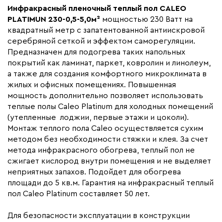
Инфракрасный пленочный теплый пол CALEO
Мощность (Вт)
1150
PLATIMUN 230-0,5-5,0м²
мощностью 230 Ватт на
Назначение
Под линолеум / ковролин,
квадратный метр с запатентованной антиискровой
Под паркет / ламинат
серебряной сеткой и эффектом саморегуляции.
Предназначен для подогрева таких напольных
Монтаж
Сухой монтаж
покрытий как ламинат, паркет, ковролин и линолеум,
Макс. рабочая температура (C)
+90
а также для создания комфортного микроклимата в
Макс. ток нагрузки (А)
5,25
жилых и офисных помещениях. Повышенная
мощность дополнительно позволяет использовать
Ширина (мм)
500
теплые полы Caleo Platinum для холодных помещений
Толщина (мм)
0,34
(утепленные лоджии, первые этажи и цоколи).
Монтаж теплого пола Caleo осуществляется сухим
Длина установочного провода, м
2x4,9
методом без необходимости стяжки и клея. За счет
Страна производства
Южная Корея
метода инфракрасного обогрева, теплый пол не
Гарантия (год)
сжигает кислород внутри помещения и не выделяет
50
неприятных запахов. Подойдет для обогрева
Срок службы(год)
15
площади до 5 кв.м. Гарантия на инфракрасный теплый
Вес (кг)
3.60
пол Caleo Platinum составляет 50 лет.
Коллекция
Caleo platinum
Для безопасности эксплуатации в конструкции