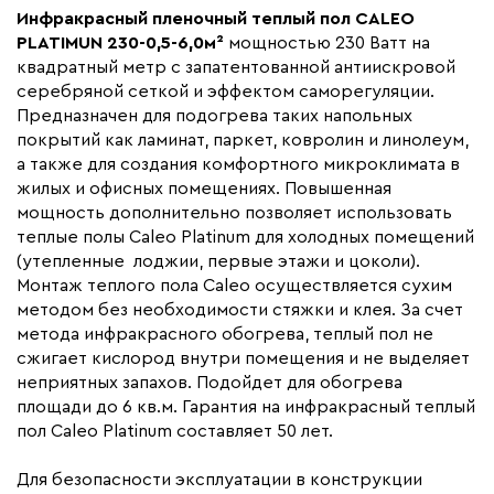
Инфракрасный пленочный теплый пол CALEO
Мощность (Вт)
1380
PLATIMUN 230-0,5-6,0м²
мощностью 230 Ватт на
Назначение
Под линолеум / ковролин,
квадратный метр с запатентованной антиискровой
Под паркет / ламинат
серебряной сеткой и эффектом саморегуляции.
Предназначен для подогрева таких напольных
Монтаж
Сухой монтаж
покрытий как ламинат, паркет, ковролин и линолеум,
Макс. рабочая температура (C)
+90
а также для создания комфортного микроклимата в
Макс. ток нагрузки (А)
6,3
жилых и офисных помещениях. Повышенная
мощность дополнительно позволяет использовать
Ширина (мм)
500
теплые полы Caleo Platinum для холодных помещений
Толщина (мм)
0,34
(утепленные лоджии, первые этажи и цоколи).
Монтаж теплого пола Caleo осуществляется сухим
Длина установочного провода, м
2x5,5
методом без необходимости стяжки и клея. За счет
Страна производства
Южная Корея
метода инфракрасного обогрева, теплый пол не
Гарантия (год)
сжигает кислород внутри помещения и не выделяет
50
неприятных запахов. Подойдет для обогрева
Срок службы(год)
15
площади до 6 кв.м. Гарантия на инфракрасный теплый
Вес (кг)
4.22
пол Caleo Platinum составляет 50 лет.
Коллекция
Caleo platinum
Для безопасности эксплуатации в конструкции