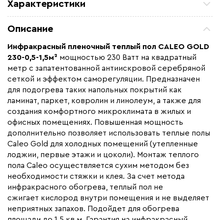
Характеристики
Площадь обогрева (м2)
1.5
Описание
Удельная мощность (Вт/м²)
230
Инфракрасный пленочный теплый пол CALEO GOLD
Мощность (Вт)
345
230-0,5-1,5м²
мощностью 230 Ватт на квадратный
Назначение
Под линолеум / ковролин,
метр с запатентованной антиискровой серебряной
Под паркет / ламинат
сеткой и эффектом саморегуляции. Предназначен
для подогрева таких напольных покрытий как
Монтаж
Сухой монтаж
ламинат, паркет, ковролин и линолеум, а также для
Макс. рабочая температура (C)
+90
создания комфортного микроклимата в жилых и
Макс. ток нагрузки (А)
1,57
офисных помещениях. Повышенная мощность
дополнительно позволяет использовать теплые полы
Ширина (мм)
500
Caleo Gold для холодных помещений (утепленные
Толщина (мм)
0,34
лоджии, первые этажи и цоколи). Монтаж теплого
пола Caleo осуществляется сухим методом без
Длина установочного провода, м
2х2,5
необходимости стяжки и клея. За счет метода
Страна производства
Южная Корея
инфракрасного обогрева, теплый пол не
Гарантия (год)
сжигает кислород внутри помещения и не выделяет
15
неприятных запахов. Подойдет для обогрева
Срок службы(год)
15
площади до 1,5 кв.м. Гарантия на инфракрасный