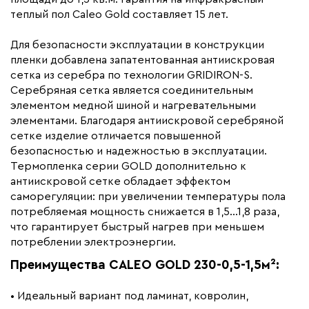
Вес (кг)
1.41
теплый пол Caleo Gold составляет 15 лет.
Коллекция
Caleo gold
Для безопасности эксплуатации в конструкции
Бренд
Caleo
пленки добавлена запатентованная антиискровая
сетка из серебра по технологии GRIDIRON-S.
Серебряная сетка является соединительным
элементом медной шиной и нагревательными
элементами. Благодаря антиискровой серебряной
сетке изделие отличается повышенной
безопасностью и надежностью в эксплуатации.
Термопленка серии GOLD дополнительно к
антиискровой сетке обладает эффектом
саморегуляции: при увеличении температуры пола
потребляемая мощность снижается в 1,5...1,8 раза,
что гарантирует быстрый нагрев при меньшем
потреблении электроэнергии.
Преимущества CALEO GOLD 230-0,5-1,5м²:
• Идеальный вариант под ламинат, ковролин,