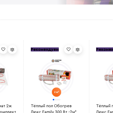
Рекомендуем
Рекоме
мат 2ж
Тёплый пол Обогрев
Тёплый 
 комплект
Люкс Family 300 Вт -2м²
Люкс Fam