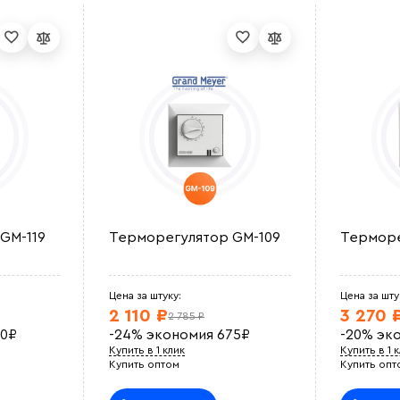
GM-119
Терморегулятор GM-109
Термор
Цена за штуку:
Цена за шту
2 110 ₽
3 270 
2 785 ₽
0
₽
-24%
экономия
675
₽
-20%
эк
Купить в 1 клик
Купить в 1 
Купить оптом
Купить опт