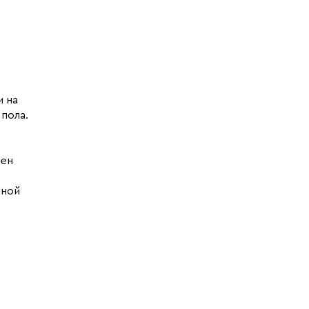
и на
пола.
чен
иной