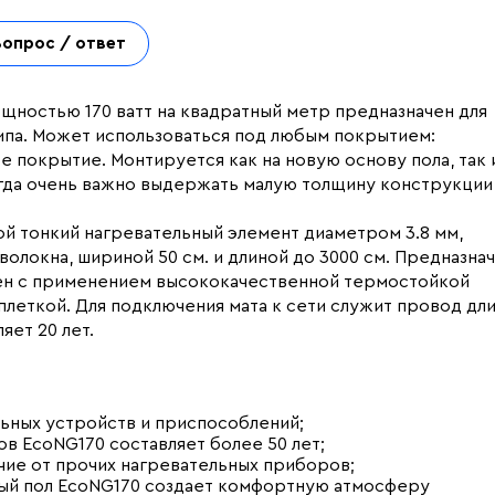
Вопрос / ответ
щностью 170 ватт на квадратный метр предназначен для
ипа. Может использоваться под любым покрытием:
 покрытие. Монтируется как на новую основу пола, так 
гда очень важно выдержать малую толщину конструкции 
ой тонкий нагревательный элемент диаметром 3.8 мм,
олокна, шириной 50 см. и длиной до 3000 см. Предназна
влен с применением высококачественной термостойкой
леткой. Для подключения мата к сети служит провод дл
яет 20 лет.
ьных устройств и приспособлений;
в EcoNG170 составляет более 50 лет;
ичие от прочих нагревательных приборов;
лый пол EcoNG170 создает комфортную атмосферу