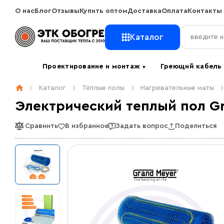
О нас
Блог
Отзывы
Купить оптом
Доставка
Оплата
Контакты
Каталог
Проектирование и монтаж
Греющий кабел
▼
Каталог
Тёплые полы
Нагревательные маты
Электрический теплый пол Gr
Сравнить
В избранное
Задать вопрос
Поделиться