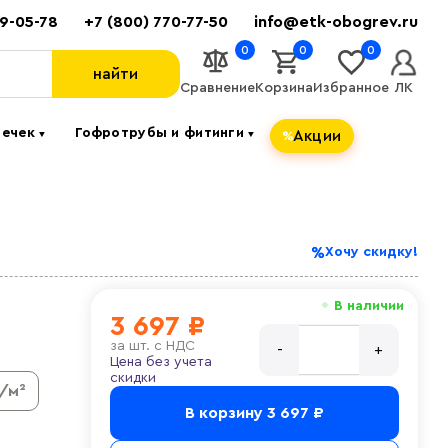
89-05-78
+7 (800) 770-77-50
info@etk-obogrev.ru
0
0
0
найти
Сравнение
Корзина
Избранное
ЛК
течек
Гофротрубы и фитинги
Акции
▼
▼
Хочу скидку!
В наличии
3 697 ₽
за
шт. с НДС
Цена без учета
скидки
/м²
В корзину
3 697 ₽