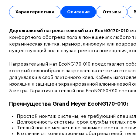
Характеристики
Описание
Отзывы
Двухжильный нагревательный мат
EcoNG170-010
мо
комфортного обогрева пола в помещениях любого т
керамическая плитка, мрамор, линолеум или ковровое
существующий пол в случае ремонта помещения, ко
Нагревательный мат EcoNG170-010 представляет соб
который волнообразно закреплен на сетке из стеклов
для укладки в слой плиточного клея. Кабель изгото
изоляции и защищен экранированной алюминиевой оп
3 метра. Гарантия на теплый пол EcoNG150-010 составл
Преимущества Grand Meyer EcoNG170-010:
Простой монтаж системы, не требующий специал
Долговечность системы: срок службы теплых поло
Теплый пол не мешает и не занимает места, в отл
В отличии от конвекционных обогревателей, теп