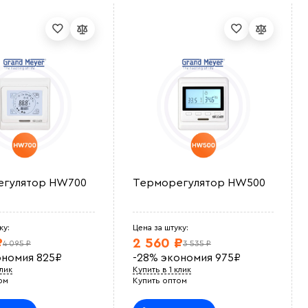
егулятор HW700
Терморегулятор HW500
ку:
Цена за штуку:
₽
2 560 ₽
4 095 ₽
3 535 ₽
ономия
825
₽
-28%
экономия
975
₽
клик
Купить в 1 клик
ом
Купить оптом