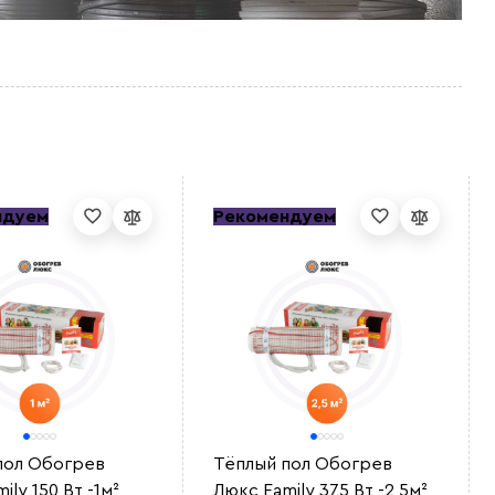
ндуем
Рекомендуем
пол Обогрев
Тёплый пол Обогрев
ily 150 Вт -1м²
Люкс Family 375 Вт -2,5м²