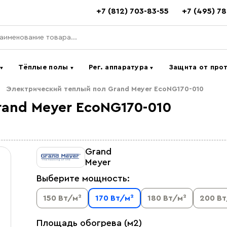
+7 (812) 703-83-55
+7 (495) 7
ь
Тёплые полы
Рег. аппаратура
Защита от про
▼
▼
▼
Электрический теплый пол Grand Meyer EcoNG170-010
and Meyer EcoNG170-010
Grand
Meyer
Выберите мощность:
150 Вт/м²
170 Вт/м²
180 Вт/м²
200 Вт
Площадь обогрева (м2)