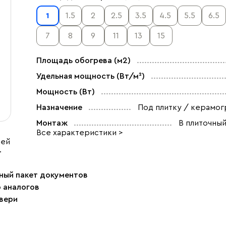
1
1.5
2
2.5
3.5
4.5
5.5
6.5
7
8
9
11
13
15
Площадь обогрева (м2)
Удельная мощность (Вт/м²)
Мощность (Вт)
Назначение
Под плитку / керамог
Монтаж
В плиточный
Все характеристики >
ией
.
ный пакет документов
р аналогов
двери