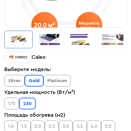
Caleo
Выберите модель:
Silver
Gold
Platinum
Удельная мощность (Вт/м²)
170
230
Площадь обогрева (м2)
1.0
1.5
2.0
2.5
3.0
3.5
4.0
5.0