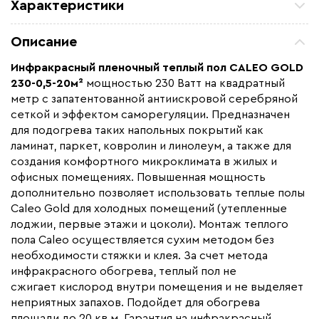
Характеристики
Площадь обогрева (м2)
20.0
Описание
Удельная мощность (Вт/м²)
230
Инфракрасный пленочный теплый пол CALEO GOLD
Мощность (Вт)
4600
230-0,5-20м²
мощностью 230 Ватт на квадратный
Назначение
Под линолеум / ковролин,
метр с запатентованной антиискровой серебряной
Под паркет / ламинат
сеткой и эффектом саморегуляции. Предназначен
для подогрева таких напольных покрытий как
Монтаж
Сухой монтаж
ламинат, паркет, ковролин и линолеум, а также для
Макс. рабочая температура (C)
+90
создания комфортного микроклимата в жилых и
Макс. ток нагрузки (А)
21
офисных помещениях. Повышенная мощность
дополнительно позволяет использовать теплые полы
Ширина (мм)
500
Caleo Gold для холодных помещений (утепленные
Толщина (мм)
0,34
лоджии, первые этажи и цоколи). Монтаж теплого
пола Caleo осуществляется сухим методом без
Длина установочного провода, м
2х8,0
необходимости стяжки и клея. За счет метода
Страна производства
Южная Корея
инфракрасного обогрева, теплый пол не
Гарантия (год)
сжигает кислород внутри помещения и не выделяет
15
неприятных запахов. Подойдет для обогрева
Срок службы(год)
15
площади до 20 кв.м. Гарантия на инфракрасный