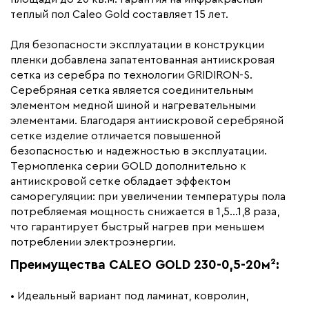
Вес (кг)
11.80
теплый пол Caleo Gold составляет 15 лет.
Коллекция
Caleo gold
Для безопасности эксплуатации в конструкции
Бренд
Caleo
пленки добавлена запатентованная антиискровая
сетка из серебра по технологии GRIDIRON-S.
Серебряная сетка является соединительным
элементом медной шиной и нагревательными
элементами. Благодаря антиискровой серебряной
сетке изделие отличается повышенной
безопасностью и надежностью в эксплуатации.
Термопленка серии GOLD дополнительно к
антиискровой сетке обладает эффектом
саморегуляции: при увеличении температуры пола
потребляемая мощность снижается в 1,5...1,8 раза,
что гарантирует быстрый нагрев при меньшем
потреблении электроэнергии.
Преимущества CALEO GOLD 230-0,5-20м²:
• Идеальный вариант под ламинат, ковролин,