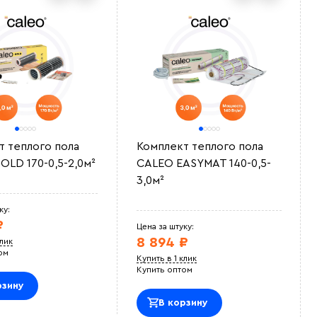
т теплого пола
Комплект теплого пола
OLD 170-0,5-2,0м²
CALEO EASYMAT 140-0,5-
3,0м²
ку:
₽
Цена за штуку:
8 894 ₽
клик
ом
Купить в 1 клик
Купить оптом
рзину
В корзину