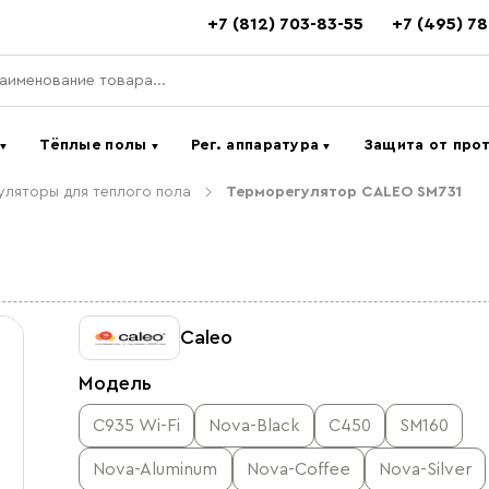
+7 (812) 703-83-55
+7 (495) 7
ь
Тёплые полы
Рег. аппаратура
Защита от про
▼
▼
▼
ляторы для теплого пола
Терморегулятор CALEO SM731
Caleo
Модель
С935 Wi-Fi
Nova-Black
C450
SM160
Nova-Aluminum
Nova-Coffee
Nova-Silver