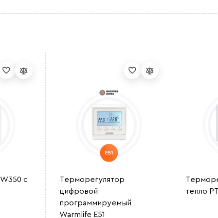
 W350 с
Терморегулятор
Терморе
цифровой
тепло РТ
программируемый
Warmlife E51