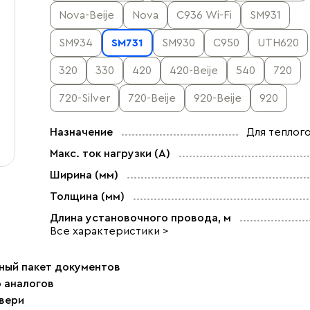
Nova-Beije
Nova
С936 Wi-Fi
SM931
SM934
SM731
SM930
C950
UTH620
320
330
420
420-Beije
540
720
720-Silver
720-Beije
920-Beije
920
Назначение
Для теплого
Макс. ток нагрузки (А)
Ширина (мм)
Толщина (мм)
Длина установочного провода, м
Все характеристики >
ный пакет документов
р аналогов
двери