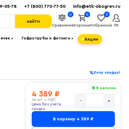
89-05-78
+7 (800) 770-77-50
info@etk-obogrev.ru
0
0
0
найти
Сравнение
Корзина
Избранное
ЛК
течек
Гофротрубы и фитинги
Акции
▼
▼
Хочу скидку!
В наличии
4 389 ₽
за
шт. с НДС
Цена без учета
скидки
В корзину
4 389 ₽