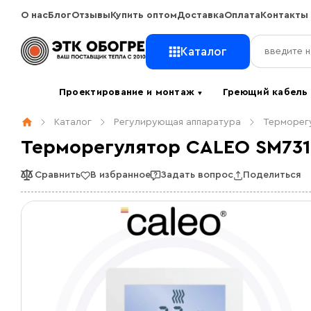
О нас
Блог
Отзывы
Купить оптом
Доставка
Оплата
Контакты
Каталог
Проектирование и монтаж
Греющий кабел
▼
Каталог
Регулирующая аппаратура
Терморегу
Терморегулятор CALEO SM731
Сравнить
В избранное
Задать вопрос
Поделиться