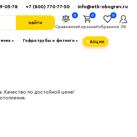
89-05-78
+7 (800) 770-77-50
info@etk-obogrev.ru
0
0
0
найти
Сравнение
Корзина
Избранное
ЛК
течек
Гофротрубы и фитинги
Акции
▼
▼
. Качество по достойной цене!
отопления.