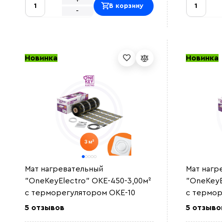
В корзину
-
Новинка
Новинка
Мат нагревательный
Мат нагр
"OneKeyElectro" OKE-450-3,00м²
"OneKeyE
с терморегулятором OKE-10
с термор
5 отзывов
5 отзыво