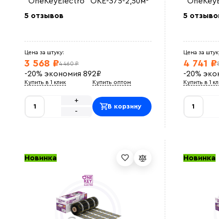
"OneKeyElectro" OKE-375-2,50м²
"OneKeyE
5 отзывов
5 отзыво
Цена за штуку:
Цена за штук
3 568 ₽
4 741 ₽
4 460 ₽
-20%
экономия
892
₽
-20%
эко
Купить в 1 клик
Купить оптом
Купить в 1 к
+
В корзину
-
Новинка
Новинка