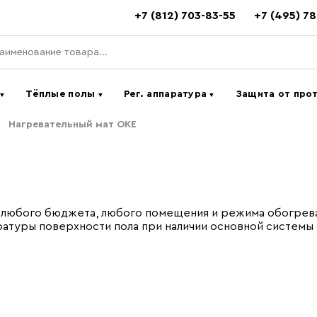
+7 (812) 703-83-55
+7 (495) 7
ь
Тёплые полы
Рег. аппаратура
Защита от про
▼
▼
▼
Нагревательный мат OKE
я любого бюджета, любого помещения и режима обогрева
атуры поверхности пола при наличии основной системы 