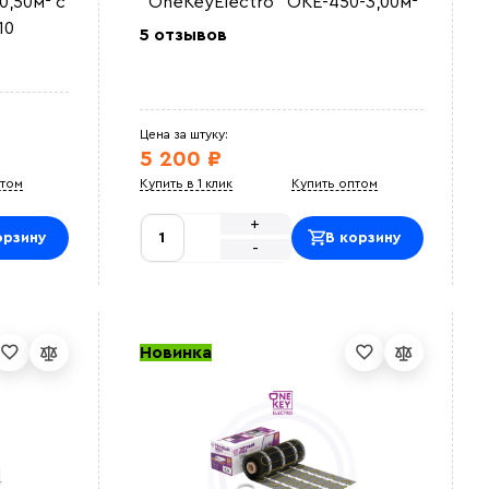
0,50м² с
"OneKeyElectro" OKE-450-3,00м²
10
5 отзывов
Цена за штуку:
5 200 ₽
птом
Купить в 1 клик
Купить оптом
+
орзину
В корзину
-
Новинка