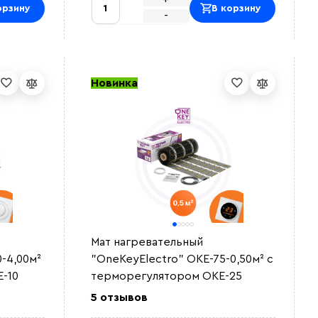
орзину
В корзину
-
Новинка
Мат нагревательный
-4,00м²
"OneKeyElectro" OKE-75-0,50м² с
-10
терморегулятором OKE-25
5 отзывов