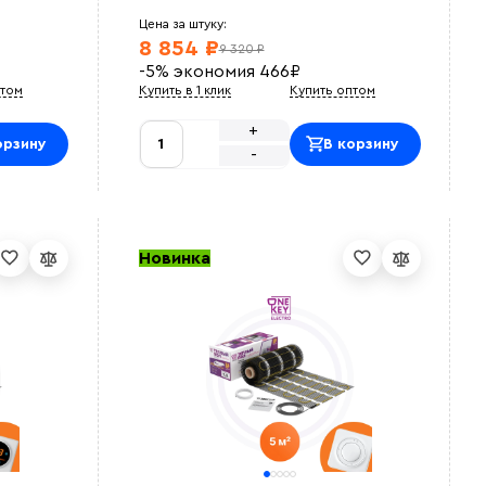
Цена за штуку:
8 854 ₽
9 320 ₽
-5%
экономия
466
₽
птом
Купить в 1 клик
Купить оптом
+
орзину
В корзину
-
Новинка