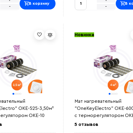
В корзину
В к
-
-
Новинка
евательный
Мат нагревательный
lectro" OKE-525-3,50м²
"OneKeyElectro" OKE-600
егулятором OKE-10
с терморегулятором OKE
в
5 отзывов