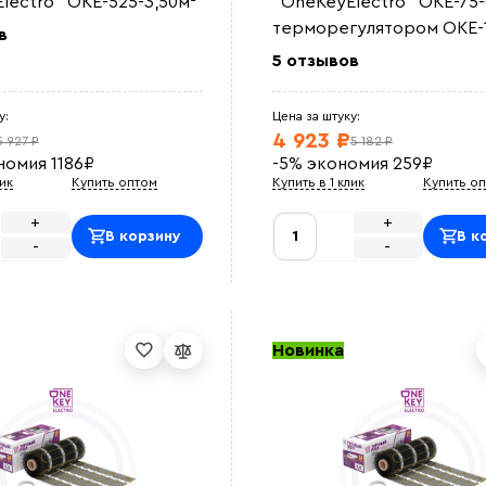
lectro" OKE-525-3,50м²
"OneKeyElectro" OKE-75-
терморегулятором OKE-
в
5 отзывов
у:
Цена за штуку:
4 923 ₽
5 927 ₽
5 182 ₽
номия
1186
₽
-5%
экономия
259
₽
лик
Купить оптом
Купить в 1 клик
Купить о
+
+
В корзину
В к
-
-
Новинка