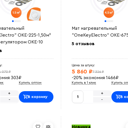
евательный
Мат нагревательный
lectro" OKE-225-1,50м²
"OneKeyElectro" OKE-675
егулятором OKE-10
5 отзывов
в
у:
Цена за штуку:
5 860 ₽
6 070 ₽
7 326 ₽
омия
303
₽
-20%
экономия
1466
₽
лик
Купить оптом
Купить в 1 клик
Купить о
+
+
В корзину
В к
-
-
Новинка