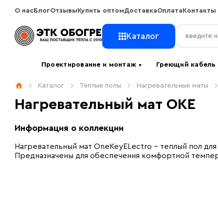
О нас
Блог
Отзывы
Купить оптом
Доставка
Оплата
Контакты
Каталог
Проектирование и монтаж
Греющий кабел
▼
Каталог
Тёплые полы
Нагревательные маты
Нагревательный мат OKE
Информация о коллекции
Нагревательный мат OneKeyELectro – теплый пол дл
Предназначены для обеспечения комфортной темпер