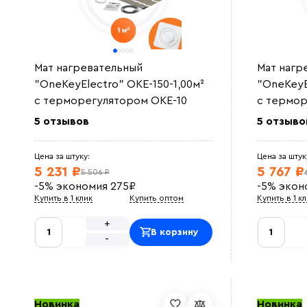
Мат нагревательный
Мат нагр
"OneKeyElectro" OKE-150-1,00м²
"OneKeyE
с терморегулятором OKE-10
с термор
5 отзывов
5 отзыво
Цена за штуку:
Цена за штук
5 231 ₽
5 767 ₽
5 506 ₽
-5%
экономия
275
₽
-5%
экон
Купить в 1 клик
Купить оптом
Купить в 1 к
+
В корзину
-
Новинка
Новинка