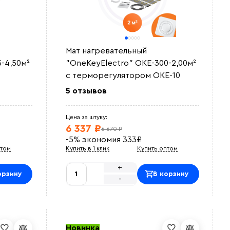
Мат нагревательный
-4,50м²
"OneKeyElectro" OKE-300-2,00м²
с терморегулятором OKE-10
5 отзывов
Цена за штуку:
6 337 ₽
6 670 ₽
-5%
экономия
333
₽
птом
Купить в 1 клик
Купить оптом
+
орзину
В корзину
-
Новинка