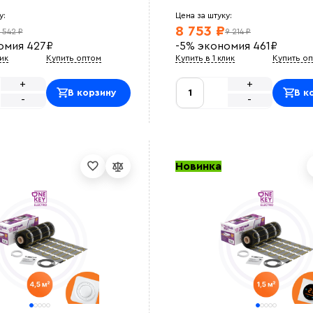
у:
Цена за штуку:
8 753 ₽
 542 ₽
9 214 ₽
омия
427
₽
-5%
экономия
461
₽
лик
Купить оптом
Купить в 1 клик
Купить о
+
+
В корзину
В к
-
-
Новинка