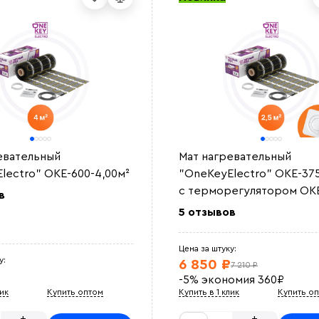
евательный
Мат нагревательный
lectro" OKE-600-4,00м²
"OneKeyElectro" OKE-375
с терморегулятором OKE
в
5 отзывов
Цена за штуку:
у:
6 850 ₽
7 210 ₽
-5%
экономия
360
₽
лик
Купить оптом
Купить в 1 клик
Купить о
+
+