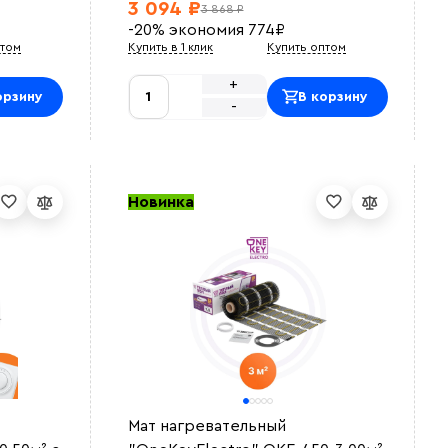
3 094 ₽
3 868 ₽
-20%
экономия
774
₽
птом
Купить в 1 клик
Купить оптом
+
орзину
В корзину
-
Новинка
Мат нагревательный