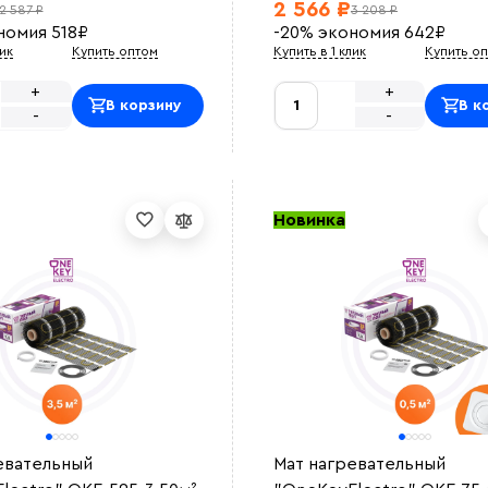
2 566 ₽
2 587 ₽
3 208 ₽
номия
518
₽
-20%
экономия
642
₽
лик
Купить оптом
Купить в 1 клик
Купить о
+
+
В корзину
В к
-
-
Новинка
евательный
Мат нагревательный