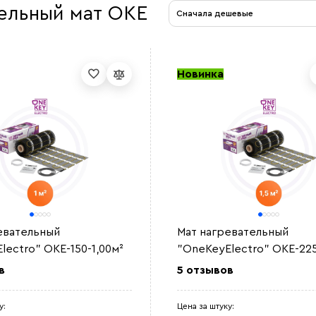
ельный мат OKE
Сначала дешевые
Новинка
евательный
Мат нагревательный
lectro" OKE-150-1,00м²
"OneKeyElectro" OKE-225
в
5 отзывов
у:
Цена за штуку: