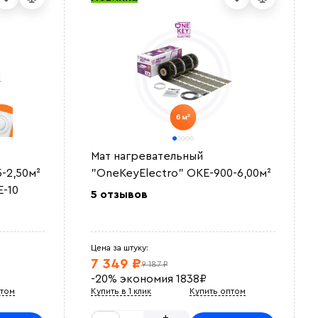
Мат нагревательный
-2,50м²
"OneKeyElectro" OKE-900-6,00м²
-10
5 отзывов
Цена за штуку:
7 349 ₽
9 187 ₽
-20%
экономия
1838
₽
птом
Купить в 1 клик
Купить оптом
+