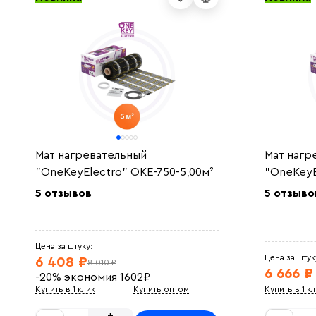
Мат нагревательный
Мат нагр
"OneKeyElectro" OKE-750-5,00м²
"OneKeyE
5 отзывов
5 отзыво
Цена за штуку:
Цена за штук
6 408 ₽
8 010 ₽
6 666 ₽
-20%
экономия
1602
₽
Купить в 1 клик
Купить оптом
Купить в 1 к
+