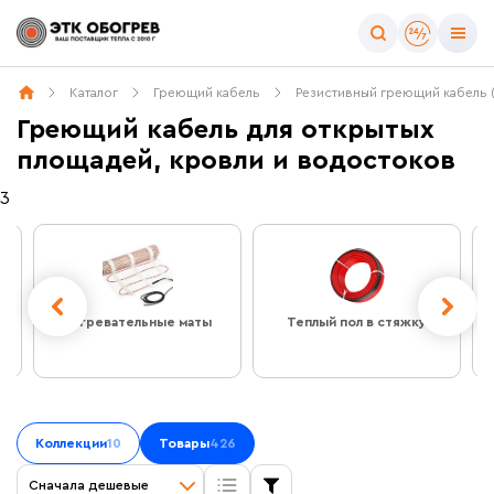
Цена
Каталог
Греющий кабель
Резистивный греющий кабель 
Греющий кабель для открытых
площадей, кровли и водостоков
3
Назначение
Для водостоков
(256)
Для грунта
(34)
Для кровли
(256)
Нагревательные маты
Теплый пол в стяжку
Для открытых площадей
(426)
Длина (м)
Коллекции
10
Товары
426
Сначала дешевые