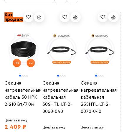
Хит
Линейная мощность (Вт/м)
продаж
Коллекция
HC PROFI
(11)
Бренд
Кабельные секции IR-H
(81)
Кабельные секции IR-U
(81)
Секция
Секция
Секция
Shtein
(11)
Секции 30МНТ
(13)
нагревательный
нагревательная
нагревательная
Сбросить фильтры
ССТ Indastro
(186)
Секции STHL
(62)
кабель 30 НРК
кабельная
кабельная
ССТ Premium
(15)
Секции STHL-HT
(32)
2-210 Вт/7,0м
30SHTL-LT-2-
25SHTL-LT-2-
СТН
(20)
Секции STHL-LT
(100)
0060-040
0070-040
Теплолюкс
(194)
Секции РНК
(26)
Цена за штуку:
Секции СТН-НРК
(13)
2 409 ₽
Цена за штуку:
Цена за штуку:
Секции СТН-НРК PRO
(7)