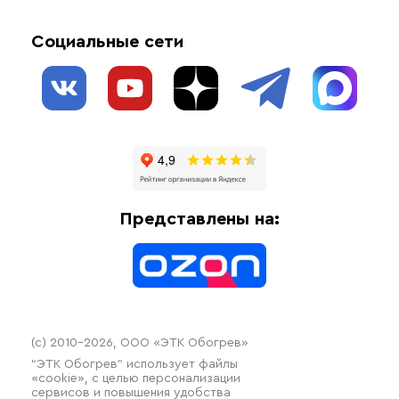
Обогрев открытых площадей
Акции
Комплектующие материалы
Социальные сети
Обогрев резервуаров
О нас
Взрывозащищенное оборудование
Обогрев трубопроводов
Блог
Системы защиты от протечки
Отзывы
Гофрированные трубы и фиттинги
Доставка
Отопительное оборудование
Оплата
Термочехлы
Представлены на:
Контакты
Распродажа
(c) 2010–2026, ООО «ЭТК Обогрев»
“ЭТК Обогрев” использует файлы
«cookie», с целью персонализации
сервисов и повышения удобства