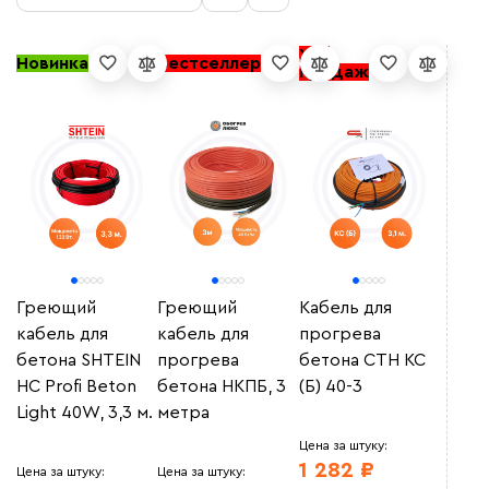
Хит
Новинка
Бестселлер
продаж
Коллекция
Секции BET
(6)
Бренд
Секции Rexant
(8)
Секции SHTEIN BETON LIGHT
(6)
BET
(6)
Секции КДБС
(8)
Сбросить фильтры
REXANT
(8)
Секции КОБ
(7)
Shtein
(6)
Секции КС (Б)
(8)
Греющий
Греющий
Кабель для
Обогрев Люкс
(8)
Секции НКПБ
(8)
кабель для
кабель для
прогрева
ССТ Indastro
(7)
бетона SHTEIN
прогрева
бетона СТН КС
СТН
(8)
HC Profi Beton
бетона НКПБ, 3
(Б) 40-3
Теплолюкс
(8)
Light 40W, 3,3 м.
метра
Цена за штуку:
1 282 ₽
Цена за штуку:
Цена за штуку: