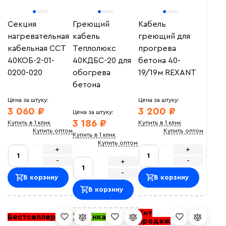
Секция
Греющий
Кабель
нагревательная
кабель
греющий для
кабельная ССТ
Теплолюкс
прогрева
40КОБ-2-01-
40КДБС-20 для
бетона 40-
0200-020
обогрева
19/19м REXANT
бетона
Цена за штуку:
Цена за штуку:
3 060 ₽
3 200 ₽
Цена за штуку:
3 186 ₽
Купить в 1 клик
Купить в 1 клик
Купить оптом
Купить оптом
Купить в 1 клик
Купить оптом
+
+
-
-
+
-
В корзину
В корзину
В корзину
Хит
Бестселлер
Новинка
продаж