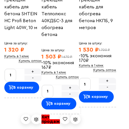
Греющий
Греющий
Греющий
кабель для
кабель
кабель для
бетона SHTEIN
Теплолюкс
обогрева
HC Profi Beton
40КДБС-3 для
бетона НКПБ, 9
Light 40W, 10 м
обогрева
метров
бетона
Цена за штуку:
Цена за штуку:
1 320 ₽
1 530 ₽
1 700 ₽
Цена за штуку:
-10%
экономия
1 503 ₽
Купить в 1 клик
1 670 ₽
170
₽
Купить оптом
-10%
экономия
Купить в 1 клик
167
₽
Купить оптом
+
Купить в 1 клик
Купить оптом
-
+
-
+
В корзину
-
В корзину
В корзину
Хит
продаж