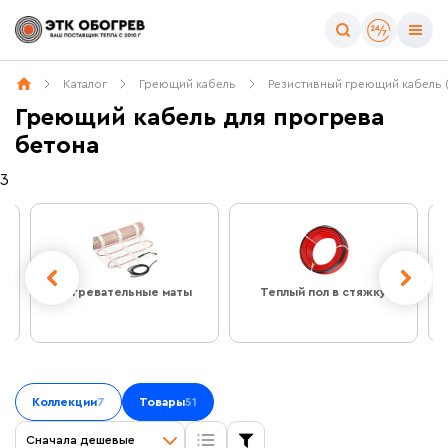
Цена
Каталог
Греющий кабель
Резистивный греющий кабель 
Греющий кабель для прогрева
бетона
3
Назначение
Для прогрева бетона
(51)
Нагревательные маты
Теплый пол в стяжку
Длина (м)
Коллекции
7
Товары
51
Линейная мощность (Вт/м)
Сначала дешевые