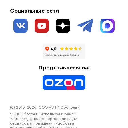
Акции
Комплектующие материалы
Социальные сети
Обогрев резервуаров
О нас
Взрывозащищенное оборудование
Обогрев трубопроводов
Блог
Системы защиты от протечки
Отзывы
Гофрированные трубы и фиттинги
Доставка
Отопительное оборудование
Оплата
Термочехлы
Представлены на:
Контакты
Распродажа
(c) 2010–2026, ООО «ЭТК Обогрев»
“ЭТК Обогрев” использует файлы
«cookie», с целью персонализации
сервисов и повышения удобства
пользования веб-сайтом. «Cookie»