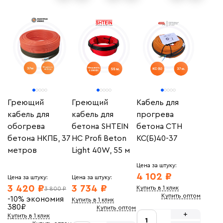
Греющий
Греющий
Кабель для
кабель для
кабель для
прогрева
обогрева
бетона SHTEIN
бетона СТН
бетона НКПБ, 37
HC Profi Beton
КС(Б)40-37
метров
Light 40W, 55 м
Цена за штуку:
4 102 ₽
Цена за штуку:
Цена за штуку:
3 420 ₽
3 734 ₽
Купить в 1 клик
3 800 ₽
Купить оптом
-10%
экономия
Купить в 1 клик
380
₽
Купить оптом
+
Купить в 1 клик