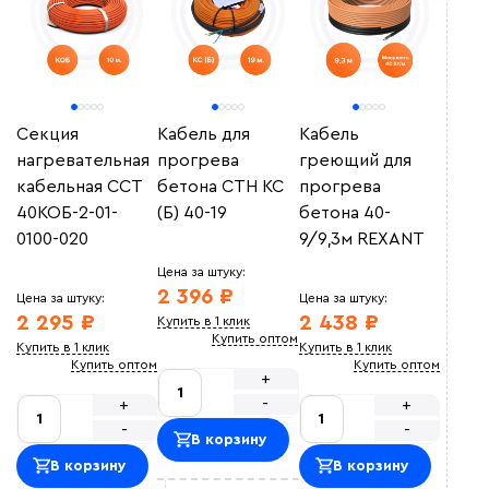
Секция
Кабель для
Кабель
нагревательная
прогрева
греющий для
кабельная ССТ
бетона СТН КС
прогрева
40КОБ-2-01-
(Б) 40-19
бетона 40-
0100-020
9/9,3м REXANT
Цена за штуку:
2 396 ₽
Цена за штуку:
Цена за штуку:
2 295 ₽
2 438 ₽
Купить в 1 клик
Купить оптом
Купить в 1 клик
Купить в 1 клик
Купить оптом
Купить оптом
+
-
+
+
-
-
В корзину
В корзину
В корзину