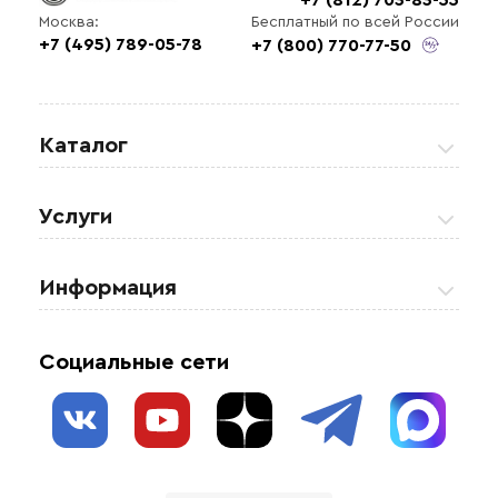
Бесплатный по всей России
Москва:
+7 (495) 789-05-78
+7 (800) 770-77-50
Каталог
Греющие кабели
Услуги
Теплые полы
Обогрев кровли и водостоков
Информация
Регулирующая аппаратура
Обогрев открытых площадей
Акции
Комплектующие материалы
Социальные сети
Обогрев резервуаров
О нас
Взрывозащищенное оборудование
Обогрев трубопроводов
Блог
Системы защиты от протечки
Отзывы
Гофрированные трубы и фиттинги