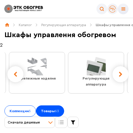
Цена
Каталог
Регулирующая аппаратура
Шкафы управления 
Шкафы управления обогревом
2
Назначение
Обогрев кровли
Обогрев открытых площадей
Крепежные изделия
Регулирующая
Обогрев трубопровода
аппаратура
Универсальные
Сбросить фильтры
Коллекции
5
Товары
63
Сначала дешевые