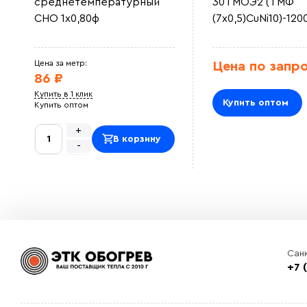
среднетемпературный
30ТМОЭ2 (ТМФ
СНО 1х0,80ф
(7х0,5)CuNi10)-120
Цена за метр:
Цена по запр
86 ₽
Купить в 1 клик
Купить оптом
Купить оптом
+
В корзину
-
Сан
+7 