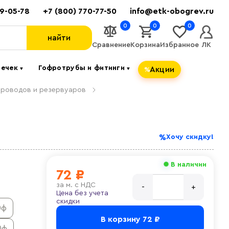
89-05-78
+7 (800) 770-77-50
info@etk-obogrev.ru
0
0
0
найти
Сравнение
Корзина
Избранное
ЛК
течек
Гофротрубы и фитинги
Акции
▼
▼
проводов и резервуаров
Хочу скидку!
В наличии
72 ₽
за
м. с НДС
Цена без учета
скидки
0ф
В корзину
72 ₽
0ф