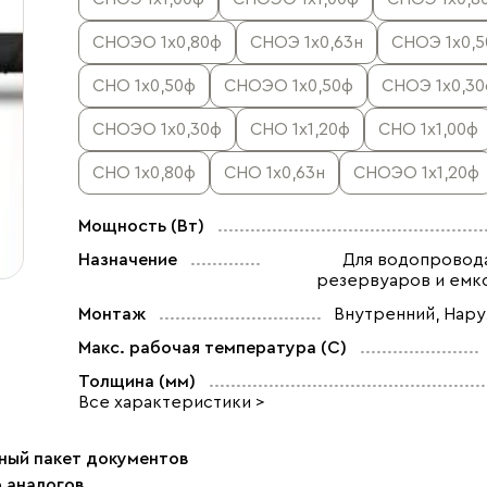
СНОЭО 1х0,80ф
СНОЭ 1х0,63н
СНОЭ 1х0,
СНО 1х0,50ф
СНОЭО 1х0,50ф
СНОЭ 1х0,3
СНОЭО 1х0,30ф
СНО 1х1,20ф
СНО 1х1,00ф
СНО 1х0,80ф
СНО 1х0,63н
СНОЭО 1х1,20ф
Мощность (Вт)
Назначение
Для водопровода
резервуаров и емк
Монтаж
Внутренний, Нар
Макс. рабочая температура (C)
Толщина (мм)
Все характеристики >
ный пакет документов
р аналогов