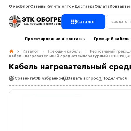
О нас
Блог
Отзывы
Купить оптом
Доставка
Оплата
Контакты
Каталог
Проектирование и монтаж
Греющий кабел
▼
Каталог
Греющий кабель
Резистивный греющи
Кабель нагревательный среднетемпературный СНО 1х0,3
Кабель нагревательный сред
Сравнить
В избранное
Задать вопрос
Поделиться