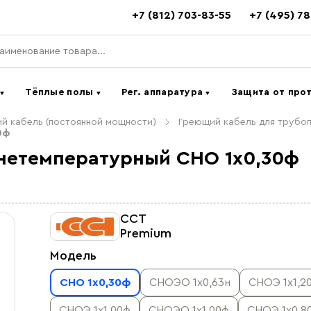
+7 (812) 703-83-55
+7 (495) 7
ь
Тёплые полы
Рег. аппаратура
Защита от про
▼
▼
▼
й кабель (постоянной мощности)
Греющий кабель для трубо
0ф
нетемпературный СНО 1х0,30ф
ССТ
Premium
Модель
СНО 1х0,30ф
СНОЭО 1х0,63н
СНОЭ 1х1,2
СНОЭ 1х1,00ф
СНОЭО 1х1,00ф
СНОЭ 1х0,8