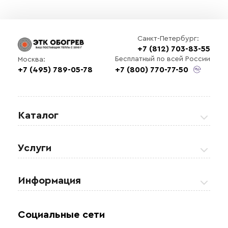
Санкт-Петербург:
+7 (812) 703-83-55
Бесплатный по всей России
Москва:
+7 (495) 789-05-78
+7 (800) 770-77-50
Каталог
Греющие кабели
Услуги
Теплые полы
Обогрев кровли и водостоков
Информация
Регулирующая аппаратура
Обогрев открытых площадей
Акции
Комплектующие материалы
Социальные сети
Обогрев резервуаров
О нас
Взрывозащищенное оборудование