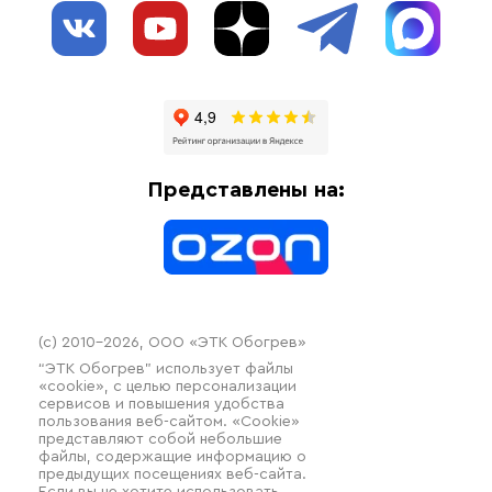
Обогрев трубопроводов
Блог
Системы защиты от протечки
Отзывы
Гофрированные трубы и фиттинги
Доставка
Отопительное оборудование
Оплата
Термочехлы
Представлены на:
Контакты
Распродажа
(c) 2010–2026, ООО «ЭТК Обогрев»
“ЭТК Обогрев” использует файлы
«cookie», с целью персонализации
сервисов и повышения удобства
пользования веб-сайтом. «Cookie»
представляют собой небольшие
файлы, содержащие информацию о
предыдущих посещениях веб-сайта.