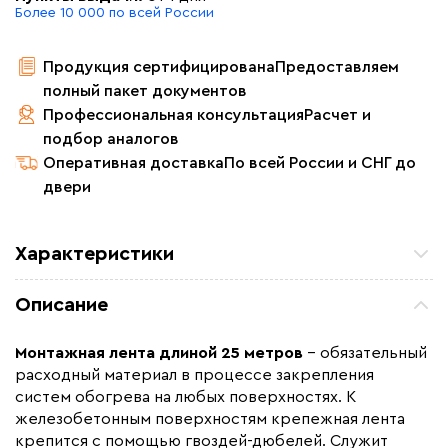
Более 10 000 по всей России
Продукция сертифицирована
Предоставляем
полный пакет документов
Профессиональная консультация
Расчет и
подбор аналогов
Оперативная доставка
По всей России и СНГ до
двери
Характеристики
Макс. рабочая температура (C)
+ 120
Описание
Ширина (мм)
20
Толщина (мм)
0.3
Монтажная лента длиной 25 метров
– обязательный
расходный материал в процессе закрепления
Страна производства
Россия
систем обогрева на любых поверхностях. К
Гарантия (год)
1
железобетонным поверхностям крепежная лента
крепится с помощью гвоздей-дюбелей. Служит
Коллекция
Монтажные ленты ССТ