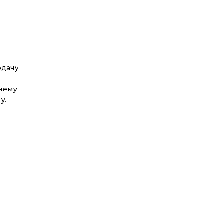
.
одачу
 нему
у.