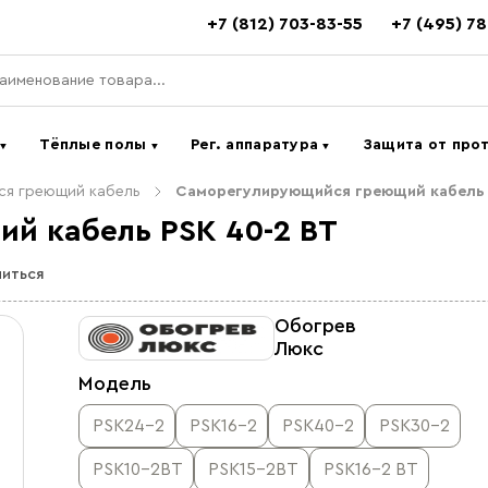
+7 (812) 703-83-55
+7 (495) 7
ь
Тёплые полы
Рег. аппаратура
Защита от про
▼
▼
▼
я греющий кабель
Саморегулирующийся греющий кабель 
й кабель PSK 40-2 ВT
иться
Обогрев
Люкс
Модель
PSK24-2
PSK16-2
PSK40-2
PSK30-2
PSK10-2BT
PSK15-2BT
PSK16-2 ВT