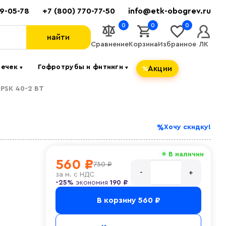
89-05-78
+7 (800) 770-77-50
info@etk-obogrev.ru
0
0
0
найти
Сравнение
Корзина
Избранное
ЛК
течек
Гофротрубы и фитинги
Акции
▼
▼
PSK 40-2 ВT
Хочу скидку!
В наличии
560 ₽
750 ₽
за
м. с НДС
-25%
экономия
190 ₽
В корзину
560 ₽