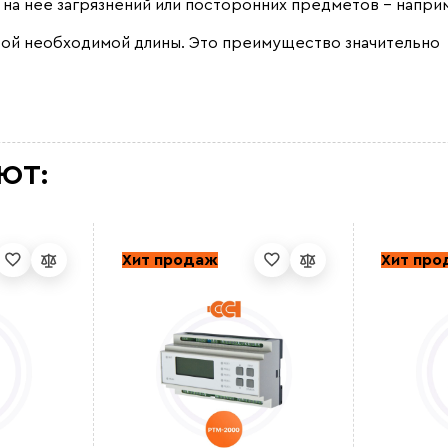
 на неё загрязнений или посторонних предметов – напри
бой необходимой длины. Это преимущество значительно
ЮТ:
Хит продаж
Хит пр