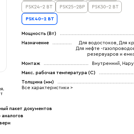
PSK24-2 ВT
PSK25-2BP
PSK30-2 ВТ
PSK40-2 ВT
Мощность (Вт)
Назначение
Для водостоков, Для кр
Для нефте -газопроводов
резервуаров и емк
Монтаж
Внутренний, Нар
Макс. рабочая температура (C)
Толщина (мм)
Все характеристики >
я.
ет
ный пакет документов
р аналогов
двери