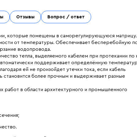
ты
Отзывы
Вопрос / ответ
яции, которые помещены в саморегулирующуюся матрицу
имости от температуры. Обеспечивает бесперебойную п
ерзание водопровода.
ичество тепла, выделяемого кабелем при протекании по
K автоматически поддерживает определённую температур
агодаря ей не произойдет утечки тока, если кабель
ь становится более прочным и выдерживает разные
х работ в области архитектурного и промышленного
сечения;
чество.