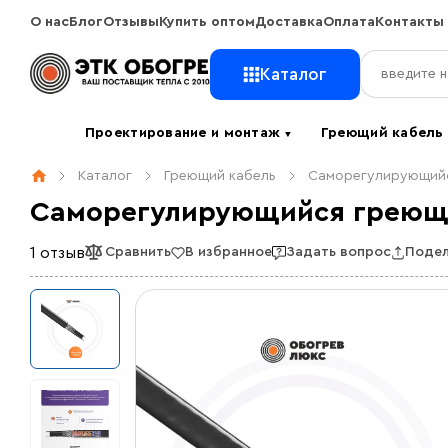
О нас
Блог
Отзывы
Купить оптом
Доставка
Оплата
Контакты
Каталог
Проектирование и монтаж
Греющий кабел
▼
Каталог
Греющий кабель
Саморегулирующийс
Саморегулирующийся греющи
1 отзыв
Сравнить
В избранное
Задать вопрос
Подел