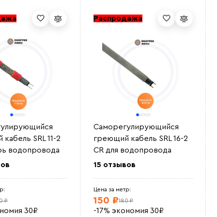
дажа
Распродажа
гулирующийся
Саморегулирующийся
 кабель SRL 11-2
греющий кабель SRL 16-2
рь водопровода
CR для водопровода
вов
15 отзывов
р:
Цена за метр:
150 ₽
0 ₽
180 ₽
ономия
30
₽
-17%
экономия
30
₽