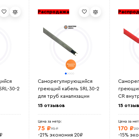
Распродажа
Распро
ийся
Саморегулирующийся
Саморе
SRL-30-2
греющий кабель SRL 30-2
греющий
для труб канализации
CR внут
15 отзывов
15 отзы
Цена за метр:
Цена за мет
75 ₽
170 ₽
95 ₽
20
₽
-21%
экономия
20
₽
-15%
эк