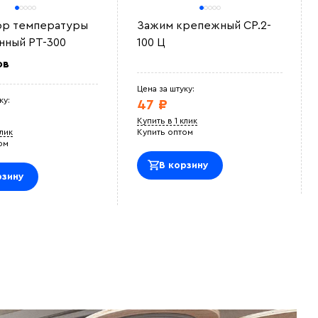
ор температуры
Зажим крепежный СР.2-
нный РТ-300
100 Ц
ов
Цена за штуку:
ку:
47 ₽
Купить в 1 клик
клик
Купить оптом
ом
В корзину
рзину