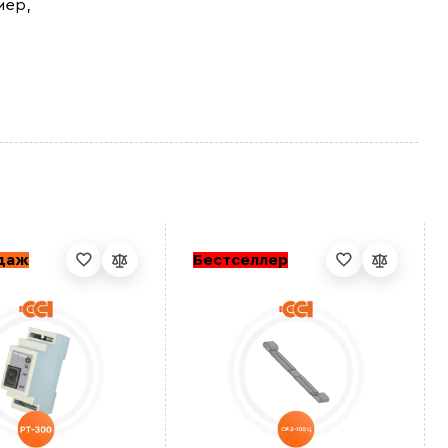
мер,
одаж
Бестселлер