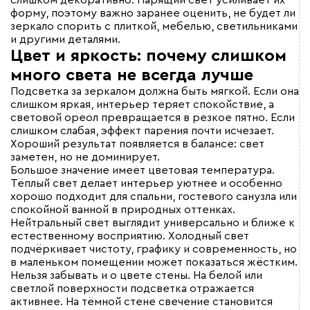
слишком декоративно. Парящий свет усиливает их
форму, поэтому важно заранее оценить, не будет ли
зеркало спорить с плиткой, мебелью, светильниками
и другими деталями.
Цвет и яркость: почему слишком
много света не всегда лучше
Подсветка за зеркалом должна быть мягкой. Если она
слишком яркая, интерьер теряет спокойствие, а
световой ореол превращается в резкое пятно. Если
слишком слабая, эффект парения почти исчезает.
Хороший результат появляется в балансе: свет
заметен, но не доминирует.
Большое значение имеет цветовая температура.
Тёплый свет делает интерьер уютнее и особенно
хорошо подходит для спальни, гостевого санузла или
спокойной ванной в природных оттенках.
Нейтральный свет выглядит универсально и ближе к
естественному восприятию. Холодный свет
подчёркивает чистоту, графику и современность, но
в маленьком помещении может показаться жёстким.
Нельзя забывать и о цвете стены. На белой или
светлой поверхности подсветка отражается
активнее. На тёмной стене свечение становится