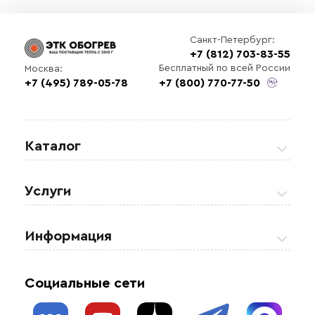
Санкт-Петербург:
+7 (812) 703-83-55
Бесплатный по всей России
Москва:
+7 (495) 789-05-78
+7 (800) 770-77-50
Каталог
Греющие кабели
Услуги
Теплые полы
Обогрев кровли и водостоков
Информация
Регулирующая аппаратура
Обогрев открытых площадей
Акции
Комплектующие материалы
Социальные сети
Обогрев резервуаров
О нас
Взрывозащищенное оборудование