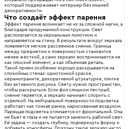
который поддерживает интерьер без лишней
декоративности.
Что создаёт эффект парения
Эффект парения возникает не из-за сложной магии, а
благодаря продуманной конструкции. Свет
располагается за зеркальным полотном и
направляется на стену. В результате вокруг зеркала
появляется мягкое рассеянное сияние. Граница
между предметом и поверхностью становится
менее жёсткой, а само зеркало воспринимается не
как плоский элемент, а как объёмная деталь.
Такой приём особенно хорошо раскрывается на
спокойных стенах: однотонной краске,
керамограните, декоративной штукатурке, плитке
без активного рисунка. Свету нужно пространство,
чтобы раскрыться. Если фон слишком пёстрый,
сияние теряется, а зеркало начинает спорить с
отделкой. На нейтральной поверхности подсветка
работает как тонкая рамка, нарисованная воздухом.
Парящая подсветка отличается от фронтальной. Она
не бьёт в глаза и не пытается заменить рабочий свет.
Её задача — создать глубину, подчеркнуть форму и
добавить атмосферы. Поэтому такое зеркало часто