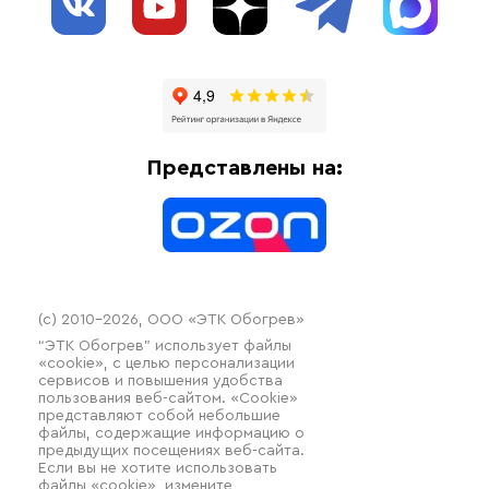
Обогрев трубопроводов
Блог
Системы защиты от протечки
Отзывы
Гофрированные трубы и фиттинги
Доставка
Отопительное оборудование
Оплата
Термочехлы
Представлены на:
Контакты
Распродажа
(c) 2010–2026, ООО «ЭТК Обогрев»
“ЭТК Обогрев” использует файлы
«cookie», с целью персонализации
сервисов и повышения удобства
пользования веб-сайтом. «Cookie»
представляют собой небольшие
файлы, содержащие информацию о
предыдущих посещениях веб-сайта.
Если вы не хотите использовать
файлы «cookie», измените